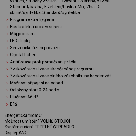
vzduch, Studený vzduch, Osvěžení, Do skříně/bavlna,
Standard/bavlna, K žehlení/bavlna, Mix, Vlna, Do
skříně/syntetika, Standard/syntetika
Program extra hygiena
Nastavitelná úroveň sušení
Můj program
LED displej
Senzorické řízení provozu
Crystal buben
AntiCrease proti pomačkání prádla
Zvuková signalizace ukončeného programu
Zvuková signalizace plného zásobníku na kondenzát
Možnost připojení na odpad
Odložený start 0-24 hodin
Hlučnost 66 dB
Bílá
Energetická třída: C
Možnost umístění: VOLNĚ STOJÍCÍ
Systém sušení: TEPELNÉ ČERPADLO
Displej: ANO