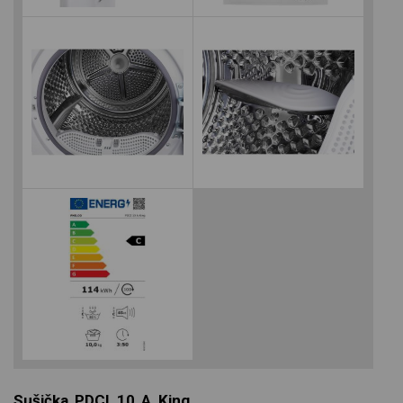
Sušička PDCI 10 A King