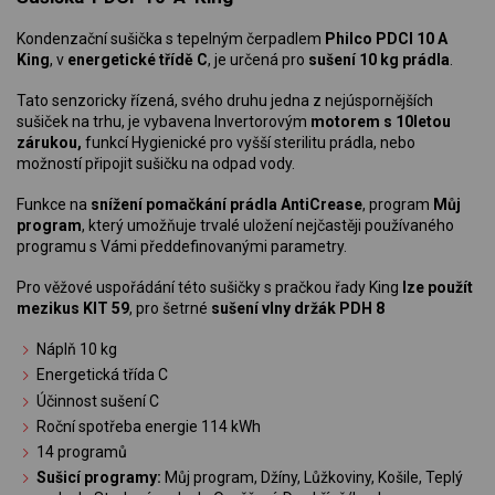
Kondenzační sušička s tepelným čerpadlem
Philco PDCI 10 A
King
, v
energetické třídě C
, je určená pro
sušení 10 kg prádla
.
Tato senzoricky řízená, svého druhu jedna z nejúspornějších
sušiček na trhu, je vybavena Invertorovým
motorem s 10letou
zárukou,
funkcí Hygienické pro vyšší sterilitu prádla, nebo
možností připojit sušičku na odpad vody.
Funkce na
snížení pomačkání prádla AntiCrease
, program
Můj
program
, který umožňuje trvalé uložení nejčastěji používaného
programu s Vámi předdefinovanými parametry.
Pro věžové uspořádání této sušičky s pračkou řady King
lze použít
mezikus KIT 59
, pro šetrné
sušení vlny držák PDH 8
Náplň 10 kg
Energetická třída C
Účinnost sušení C
Roční spotřeba energie 114 kWh
14 programů
Sušicí programy:
Můj program, Džíny, Lůžkoviny, Košile, Teplý