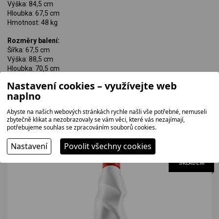
Výška: 84,5 cm
Hloubka: 67,5 cm
Hmotnost: 48 kg
Rozměry balení:
Šířka: 67,5 cm
Výška: 88,5 cm
Hloubka: 70,5 cm
Hmotnost: 52 kg
Nastavení cookies – využívejte web
naplno
Abyste na našich webových stránkách rychle našli vše potřebné, nemuseli
zbytečně klikat a nezobrazovaly se vám věci, které vás nezajímají,
potřebujeme souhlas se zpracováním souborů cookies.
Související zboží
Nastavení
Povolit všechny cookies
SKLADEM