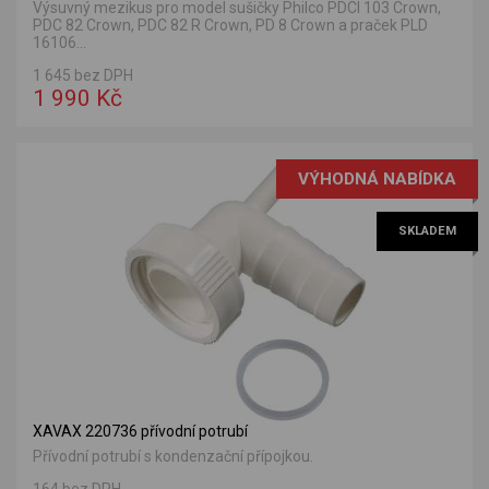
Výsuvný mezikus pro model sušičky Philco PDCI 103 Crown,
PDC 82 Crown, PDC 82 R Crown, PD 8 Crown a praček PLD
16106...
1 645 bez DPH
1 990 Kč
VÝHODNÁ NABÍDKA
SKLADEM
XAVAX 220736 přívodní potrubí
Přívodní potrubí s kondenzační přípojkou.
164 bez DPH