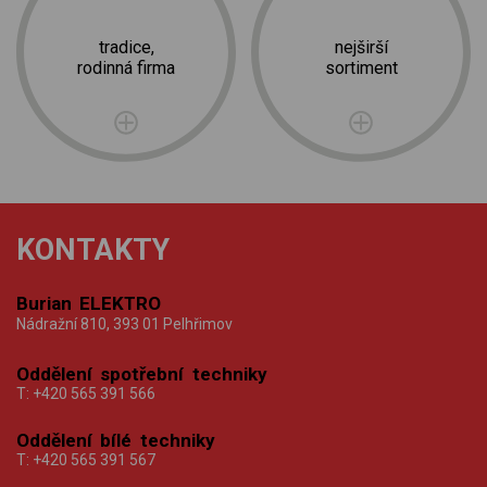
tradice,
nejširší
rodinná firma
sortiment
KONTAKTY
Burian ELEKTRO
Nádražní 810, 393 01 Pelhřimov
Oddělení spotřební techniky
T:
+420 565 391 566
Oddělení bílé techniky
T:
+420 565 391 567