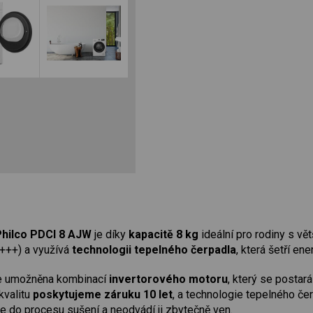
Philco PDCI 8 AJW
je díky
kapacitě 8 kg
ideální pro rodiny s vě
+++) a využívá
technologii tepelného čerpadla
, která šetří ene
je umožněna kombinací
invertorového motoru
, který se postar
kvalitu
poskytujeme záruku 10 let
, a technologie tepelného če
e do procesu sušení a neodvádí ji zbytečně ven.