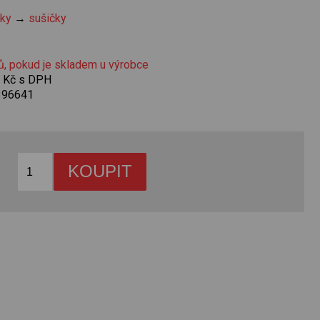
čky
→
sušičky
ů, pokud je skladem u výrobce
0 Kč s DPH
396641