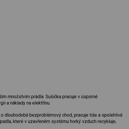
tším množstvím prádla. Sušička pracuje v úsporné
rgii a náklady na elektřinu.
á o dlouhodobě bezproblémový chod, pracuje tiše a spolehlivě
rpadla, které v uzavřeném systému horký vzduch recykluje,