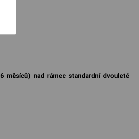
(36 měsíců) nad rámec standardní dvouleté