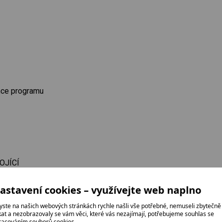
nce programu
OJÍCÍ
ERPADLO
astavení cookies – využívejte web naplno
yste na našich webových stránkách rychle našli vše potřebné, nemuseli zbytečně
lů: 102 kWh
ikat a nezobrazovaly se vám věci, které vás nezajímají, potřebujeme souhlas se
ASE SYSTÉM
racováním souborů cookies.