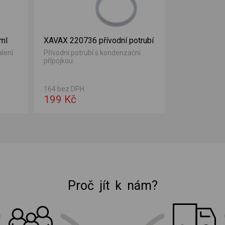
 ml
XAVAX 220736 přívodní potrubí
alení
Přívodní potrubí s kondenzační
přípojkou.
164 bez DPH
199 Kč
Proč jít k nám?
E-shop Elektro Burian