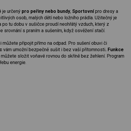
é
je určený
pro peřiny nebo bundy
,
Sportovní
pro dresy a
tlivých osob, malých dětí nebo ložního prádla. Užitečný je
 po tu dobu v sušičce proudí neohřátý vzduch, který z
ve srovnání s praním a sušením, když osvěžení stačí.
i můžete připojit přímo na odpad. Pro sušení obuvi či
c
vám umožní bezpečně sušit i bez vaší přítomnosti
. Funkce
o můžete složit voňavé rovnou do skříně bez žehlení. Program
třebu energie.