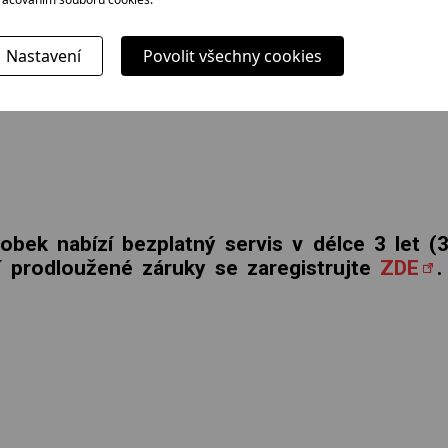
LEJ
Nastavení
Povolit všechny cookies
O
obek nabízí bezplatný servis v délce 3 let 
í prodloužené záruky se zaregistrujte
ZDE
.