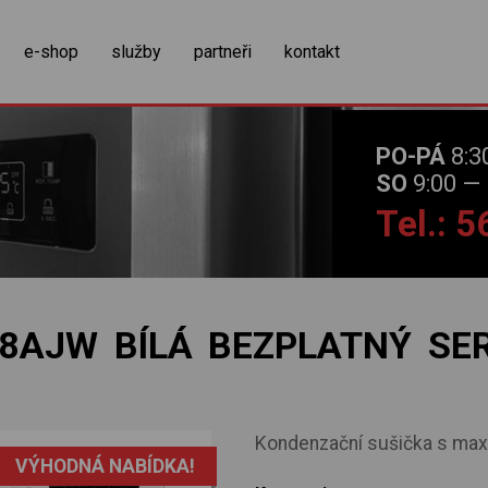
zobrazit obsah košíku
e-shop
služby
partneři
kontakt
PO-PÁ
8:3
SO
9:00 — 
Tel.: 
I8AJW BÍLÁ BEZPLATNÝ SER
Kondenzační sušička s maxi
VÝHODNÁ NABÍDKA!