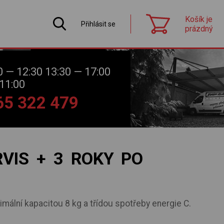
Košík je
Přihlásit se
prázdný
0 — 12:30 13:30 — 17:00
11:00
565 322 479
VIS + 3 ROKY PO
mální kapacitou 8 kg a třídou spotřeby energie C.