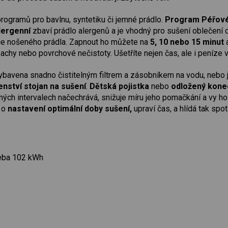
programů pro bavlnu, syntetiku či jemné prádlo.
Program Péřov
lergenní
zbaví prádlo alergenů a je vhodný pro sušení oblečení ci
e nošeného prádla. Zapnout ho můžete na
5, 10 nebo 15 minut
a
chy nebo povrchové nečistoty. Ušetříte nejen čas, ale i peníze 
vybavena snadno čistitelným filtrem a zásobníkem na vodu, nebo j
enství stojan na
sušení
.
Dětská pojistka
nebo
odložený kone
ných intervalech načechrává, snižuje míru jeho pomačkání a vy h
 o
nastavení optimální doby sušení,
upraví čas, a hlídá tak spo
eba 102 kWh