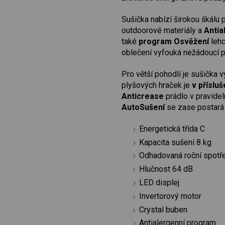
Sušička nabízí širokou škálu 
outdoorové materiály a
Antia
také
program Osvěžení
lehc
oblečení vyfouká nežádoucí pa
Pro větší pohodlí je sušička 
plyšových hraček je
v přísluš
Anticrease
prádlo v pravidel
AutoSušení
se zase postará
Energetická třída C
Kapacita sušení 8 kg
Odhadovaná roční spotř
Hlučnost 64 dB
LED displej
Invertorový motor
Crystal buben
Antialergenní program