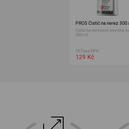
PRO5 Čistič na nerez 300
Čistič na nerezové povrchy, b
300 ml.
107 bez DPH
129 Kč
ektro
doprava a instalace elektro zařízení