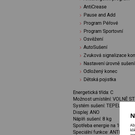
AntiCrease
Pause and Add
Program Péřové
Program Sportovní
Osvěžení
AutoSušení
Zvuková signalizace ko
Nastavení úrovně sušení
Odložený konec
Dětská pojistka
Energetická třída: C
Možnost umístění: VOLNĚ ST
Systém sušení: TEPELNÉ Č
Displej: ANO
N
Náplň sušení: 8 kg
Ab
Spotřeba energie na 100 cyk
kl
Speciální funkce: ANTICRE
zp