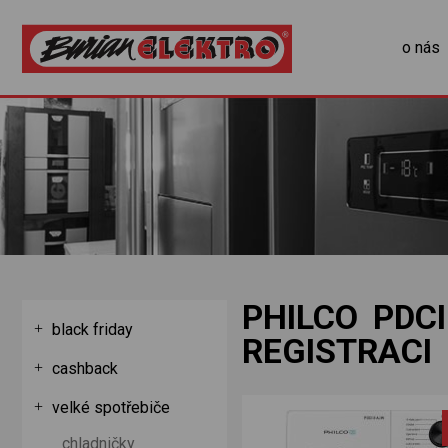
o nás
PHILCO PDC
black friday
REGISTRACI
cashback
velké spotřebiče
chladničky