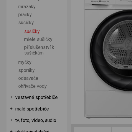
mrazáky
pračky
sušičky
sušičky
miele sušičky
příslušenství k
sušičkám
myčky
sporáky
odsavače
ohřívače vody
vestavné spotřebiče
malé spotřebiče
tv, foto, video, audio
elektroinstalační