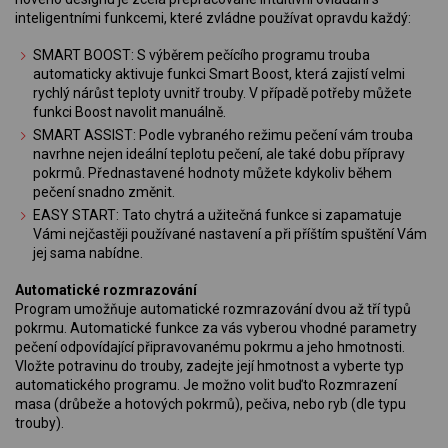
inteligentními funkcemi, které zvládne používat opravdu každý:
SMART BOOST: S výběrem pečícího programu trouba
automaticky aktivuje funkci Smart Boost, která zajistí velmi
rychlý nárůst teploty uvnitř trouby. V případě potřeby můžete
funkci Boost navolit manuálně.
SMART ASSIST: Podle vybraného režimu pečení vám trouba
navrhne nejen ideální teplotu pečení, ale také dobu přípravy
pokrmů. Přednastavené hodnoty můžete kdykoliv během
pečení snadno změnit.
EASY START: Tato chytrá a užitečná funkce si zapamatuje
Vámi nejčastěji používané nastavení a při příštím spuštění Vám
jej sama nabídne.
Automatické rozmrazování
Program umožňuje automatické rozmrazování dvou až tří typů
pokrmu. Automatické funkce za vás vyberou vhodné parametry
pečení odpovídající připravovanému pokrmu a jeho hmotnosti.
Vložte potravinu do trouby, zadejte její hmotnost a vyberte typ
automatického programu. Je možno volit buďto Rozmrazení
masa (drůbeže a hotových pokrmů), pečiva, nebo ryb (dle typu
trouby).