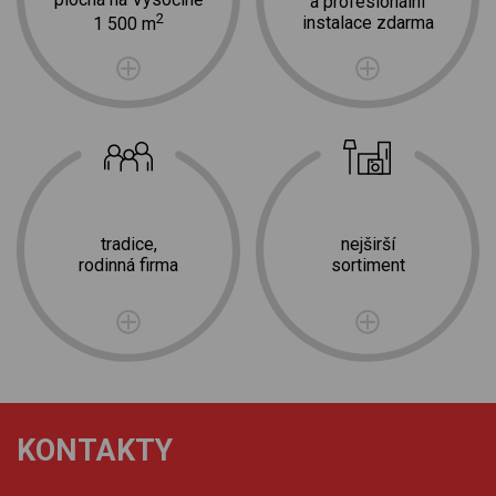
a profesionální
2
instalace zdarma
1 500 m
tradice,
nejširší
rodinná firma
sortiment
KONTAKTY