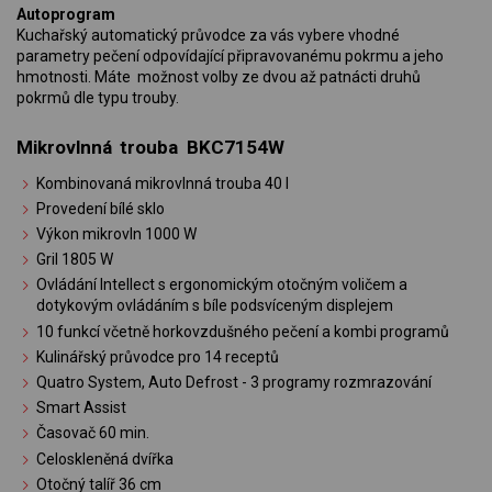
Autoprogram
Kuchařský automatický průvodce za vás vybere vhodné
parametry pečení odpovídající připravovanému pokrmu a jeho
hmotnosti. Máte možnost volby ze dvou až patnácti druhů
pokrmů dle typu trouby.
Mikrovlnná trouba BKC7154W
Kombinovaná mikrovlnná trouba 40 l
Provedení bílé sklo
Výkon mikrovln 1000 W
Gril 1805 W
Ovládání Intellect s ergonomickým otočným voličem a
dotykovým ovládáním s bíle podsvíceným displejem
10 funkcí včetně horkovzdušného pečení a kombi programů
Kulinářský průvodce pro 14 receptů
Quatro System, Auto Defrost - 3 programy rozmrazování
Smart Assist
Časovač 60 min.
Celoskleněná dvířka
Otočný talíř 36 cm