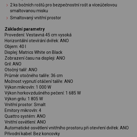
2 ks bočních roštů pro bezpečnostní rošt a víceúčelovou
smaltovanou misku
Smaltovaný vnitřní prostor
Základní parametry
Provedení: Vestavná 45 cm vysoká
Horizontální otevírání dvířek: ANO
Objem: 40 l
Displej: Matrics White on Black
Zobrazení času na displeji: ANO
Gril: ANO
Otočný talíř: ANO
Průměr otočného talíře: 36 cm
Možnost vypnutí otáčení talíře: ANO
Výkon mikrovln: 1 000 W
Výkon horkovzdušného pečení: 1 685 W
Výkon grilu: 1 805 W
Vnitřní prostor: Smalt
Emitory mikrovln: 4
Quattro systém: ANO
Vnitřní osvětlení: ANO
Automatické osvětlení vnitřního prostoru při otevření dvířek: ANO
Přívodní kabel: Bez koncovky