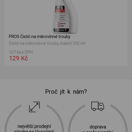
PRO5 Čistič na mikrovlnné trouby
Čistič na mikrovlnné trouby, balení 300 ml.
107 bez DPH
129 Kč
Proč jít k nám?
největší prodejní
doprava
plocha na Vysočině