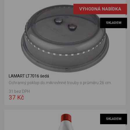
VÝHODNÁ NABÍDKA
SKLADEM
LAMART LT7016 šedá
Ochranný poklop do mikrovlnné trouby o průměru 26 cm.
31 bez DPH
37 Kč
SKLADEM