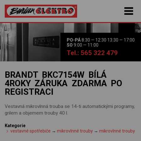
PO-PÁ
8:30 — 12:30 13:30 — 17:00
SO
9:00 — 11:00
Tel.: 565 322 479
BRANDT BKC7154W BÍLÁ
4ROKY ZÁRUKA ZDARMA PO
REGISTRACI
Vestavná mikrovlnná trouba se 14-ti automatickými programy,
grilem a objemem trouby 40 l.
Kategorie
vestavné spotřebiče
→
mikrovlnné trouby
→
mikrovlnné trouby