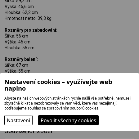
Šířka: 59,2 cm
Výška: 45,6 cm
Hloubka: 62,2 cm
Hmotnost netto: 39,3 kg
Rozměry pro zabudování:
Šířka: 56 cm
Výška: 45 cm
Hloubka: 55 cm
Rozměry balení:
Šířka: 67 cm
Výška: 55 cm
Hloubka: 70 cm
Nastavení cookies – využívejte web
Brutto hmotnost: 42,45 kg
naplno
Abyste na našich webových stránkách rychle našli vše potřebné, nemuseli
zbytečně klikat a nezobrazovaly se vám věci, které vás nezajímají,
potřebujeme souhlas se zpracováním souborů cookies.
Nastavení
Povolit všechny cookies
Související zboží