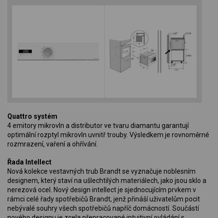
Quattro systém
4 emitory mikrovln a distributor ve tvaru diamantu garantují
optimální rozptyl mikrovln uvnitř trouby. Výsledkem je rovnoměrné
rozmrazení, vaření a ohřívání.
Řada Intellect
Nová kolekce vestavných trub Brandt se vyznačuje noblesním
designem, který staví na ušlechtilých materiálech, jako jsou sklo a
nerezová ocel. Nový design intellect je sjednocujícím prvkem v
rámci celé řady spotřebičů Brandt, jenž přináší uživatelům pocit
nebývalé souhry všech spotřebičů napříč domácností. Součástí
nového designu je zcela přepracované intuitivní ovládání s