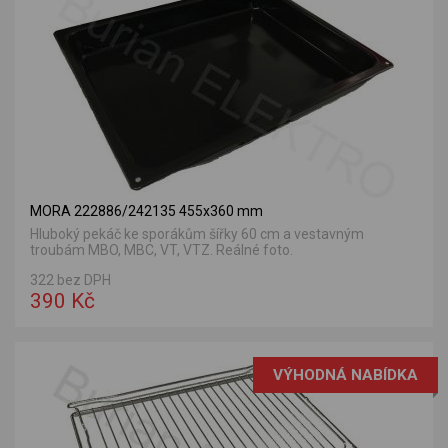
MORA 222886/242135 455x360 mm
Hluboký pekáč ke sporákům šířky 60 cm a vestavným
troubám MBO, MBC, VT, VTZ. Reálné foto.
322 bez DPH
390 Kč
VÝHODNÁ NABÍDKA