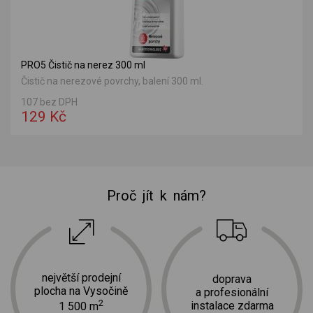
PRO5 Čistič na nerez 300 ml
Čistič na nerezové povrchy, balení 300 ml.
107 bez DPH
129 Kč
Proč jít k nám?
největší prodejní
doprava
plocha na Vysočině
a profesionální
2
instalace zdarma
1 500 m