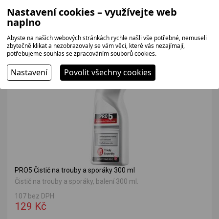
Nastavení cookies – využívejte web
naplno
Související zboží
Abyste na našich webových stránkách rychle našli vše potřebné, nemuseli
zbytečně klikat a nezobrazovaly se vám věci, které vás nezajímají,
potřebujeme souhlas se zpracováním souborů cookies.
Nastavení
Povolit všechny cookies
PRO5 Čistič na trouby a sporáky 300 ml
Čistič na trouby a sporáky, balení 300 ml.
107 bez DPH
129 Kč