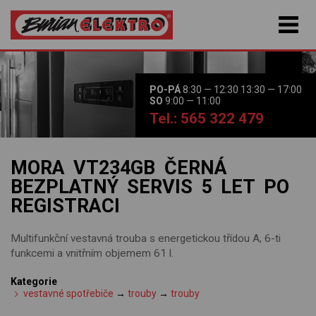
PO-PÁ
8:30 — 12:30 13:30 — 17:00
SO
9:00 — 11:00
Tel.: 565 322 479
MORA VT234GB ČERNÁ
BEZPLATNÝ SERVIS 5 LET PO
REGISTRACI
Multifunkční vestavná trouba s energetickou třídou A, 6-ti
funkcemi a vnitřním objemem 61 l.
Kategorie
vestavné spotřebiče
→
trouby
→
trouby