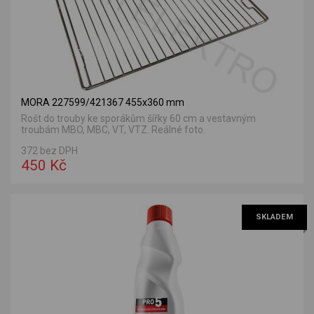
MORA 227599/421367 455x360 mm
Rošt do trouby ke sporákům šířky 60 cm a vestavným
troubám MBO, MBC, VT, VTZ. Reálné foto.
372 bez DPH
450 Kč
SKLADEM