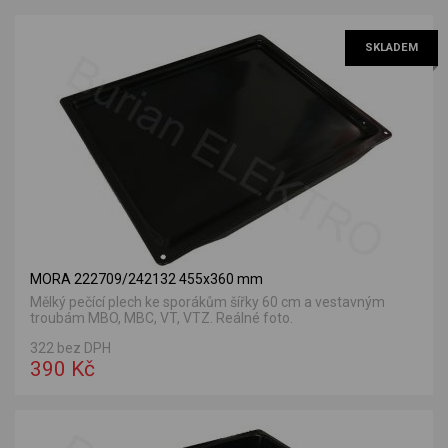
SKLADEM
MORA 222709/242132 455x360 mm
Mělký pečící plech ke sporákům šířky 60 cm a vestavným
troubám MBO, MBC, VT, VTZ. Reálné foto.
322 bez DPH
390 Kč