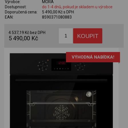
Výrobce:
MORA
Dostupnost:
do 1-4 dnů, pokud je skladem u výrobce
Doporučená cena:
5 490,00 Kč s DPH
EAN:
8590371080883
4 537,19 Kč bez DPH
5 490,00 Kč
VÝHODNÁ NABÍDKA!