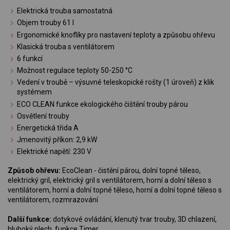
Elektrická trouba samostatná
Objem trouby 61 l
Ergonomické knoflíky pro nastavení teploty a způsobu ohřevu
Klasická trouba s ventilátorem
6 funkcí
Možnost regulace teploty 50-250 °C
Vedení v troubě – výsuvné teleskopické rošty (1 úroveň) z klik
systémem
ECO CLEAN funkce ekologického čištění trouby párou
Osvětlení trouby
Energetická třida A
Jmenovitý příkon: 2,9 kW
Elektrické napětí: 230 V
Způsob ohřevu:
EcoClean - čistění párou, dolní topné těleso,
elektrický gril, elektrický gril s ventilátorem, horní a dolní těleso s
ventilátorem, horní a dolní topné těleso, horní a dolní topné těleso s
ventilátorem, rozmrazování
Další funkce:
dotykové ovládání, klenutý tvar trouby, 3D chlazení,
hluboký plech, funkce Timer