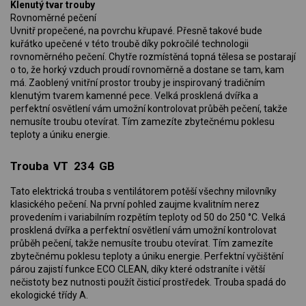
Klenutý tvar trouby
Rovnoměrné pečení
Uvnitř propečené, na povrchu křupavé. Přesně takové bude
kuřátko upečené v této troubě díky pokročilé technologii
rovnoměrného pečení. Chytře rozmístěná topná tělesa se postarají
o to, že horký vzduch proudí rovnoměrně a dostane se tam, kam
má. Zaoblený vnitřní prostor trouby je inspirovaný tradičním
klenutým tvarem kamenné pece. Velká prosklená dvířka a
perfektní osvětlení vám umožní kontrolovat průběh pečení, takže
nemusíte troubu otevírat. Tím zamezíte zbytečnému poklesu
teploty a úniku energie.
Trouba VT 234 GB
Tato elektrická trouba s ventilátorem potěší všechny milovníky
klasického pečení. Na první pohled zaujme kvalitním nerez
provedením i variabilním rozpětím teploty od 50 do 250 °C. Velká
prosklená dvířka a perfektní osvětlení vám umožní kontrolovat
průběh pečení, takže nemusíte troubu otevírat. Tím zamezíte
zbytečnému poklesu teploty a úniku energie. Perfektní vyčištění
párou zajistí funkce ECO CLEAN, díky které odstraníte i větší
nečistoty bez nutnosti použít čisticí prostředek. Trouba spadá do
ekologické třídy A.