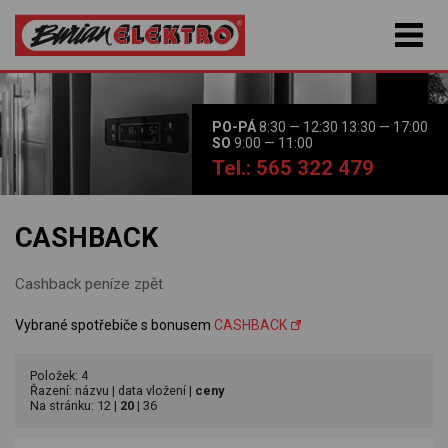
PO-PÁ
8:30 — 12:30 13:30 — 17:00
SO
9:00 — 11:00
Tel.: 565 322 479
CASHBACK
Cashback peníze zpět
Vybrané spotřebiče s bonusem
CASHBACK
Položek: 4
Řazení:
názvu
|
data vložení
|
ceny
Na stránku:
12
|
20
|
36