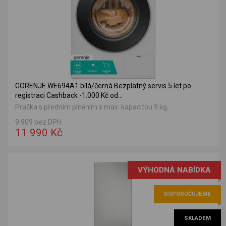
GORENJE WE694A1 bílá/černá Bezplatný servis 5 let po
registraci Cashback -1.000 Kč od...
Pračka s předním plněním s max. kapacitou 9 kg.
9 909 bez DPH
11 990 Kč
VÝHODNÁ NABÍDKA
DOPORUČUJEME
SKLADEM