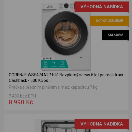
VÝHODNÁ NABÍDKA
DOPORUČUJEME
SKLADEM
GORENJE WSE474A2P bílá Bezplatný servis 5 let po registraci
Cashback - 500 Kč od...
Pračka s předním plněním s max. kapacitou 7 kg.
7 430 bez DPH
8 990 Kč
VÝHODNÁ NABÍDKA