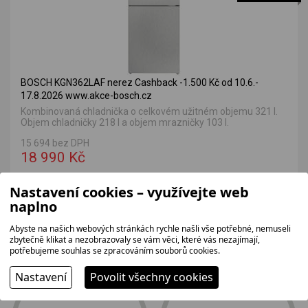
BOSCH KGN362LAF nerez Cashback -1.500 Kč od 10.6.-
17.8.2026 www.akce-bosch.cz
Kombinovaná chladnička o celkovém užitném objemu 321 l.
Objem chladničky 218 l a objem mrazničky 103 l.
15 694 bez DPH
18 990 Kč
Nastavení cookies – využívejte web
naplno
Abyste na našich webových stránkách rychle našli vše potřebné, nemuseli
Proč jít k nám?
zbytečně klikat a nezobrazovaly se vám věci, které vás nezajímají,
potřebujeme souhlas se zpracováním souborů cookies.
Nastavení
Povolit všechny cookies