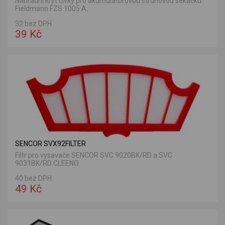
Náhradní kryt cívky pro akumulátorovou strunovou sekačku
Fieldmann FZS 1005 A.
32 bez DPH
39 Kč
SENCOR SVX92FILTER
Filtr pro vysavače SENCOR SVC 9020BK/RD a SVC
9031BK/RD CLEENO.
40 bez DPH
49 Kč