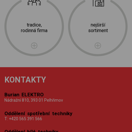
tradice,
nejširší
rodinná firma
sortiment
KONTAKTY
Burian ELEKTRO
Nádražní 810, 393 01 Pelhřimov
Oddělení spotřební techniky
T:
+420 565 391 566
Oddělení bílé techniky