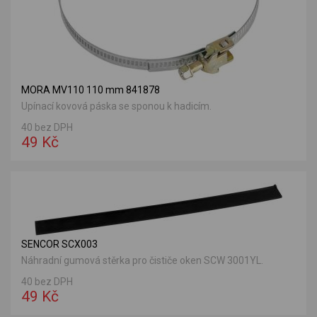
MORA MV110 110 mm 841878
Upínací kovová páska se sponou k hadicím.
40 bez DPH
49 Kč
SENCOR SCX003
Náhradní gumová stěrka pro čističe oken SCW 3001YL.
40 bez DPH
49 Kč