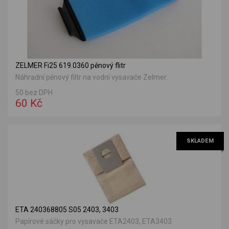
ZELMER Fi25 619.0360 pěnový flitr
Náhradní pěnový filtr na vodní vysavače Zelmer.
50 bez DPH
60 Kč
SKLADEM
ETA 240368805 S05 2403, 3403
Papírové sáčky pro vysavače ETA2403, ETA3403.