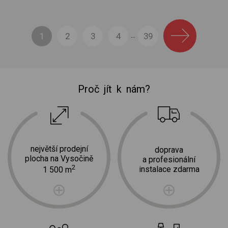
1
2
3
4
39
...
Proč jít k nám?
největší prodejní
doprava
plocha na Vysočině
a profesionální
2
instalace zdarma
1 500 m