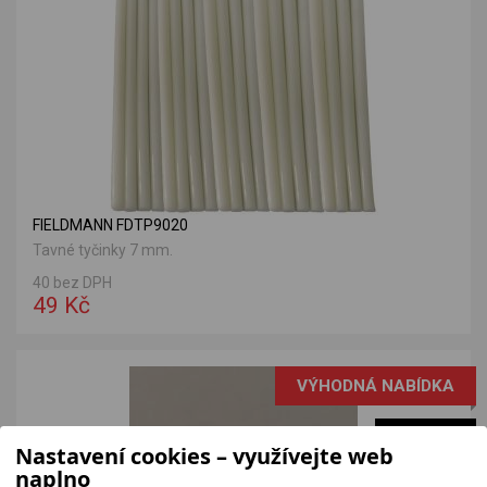
FIELDMANN FDTP9020
Tavné tyčinky 7 mm.
40 bez DPH
49 Kč
VÝHODNÁ NABÍDKA
SKLADEM
Nastavení cookies – využívejte web
naplno