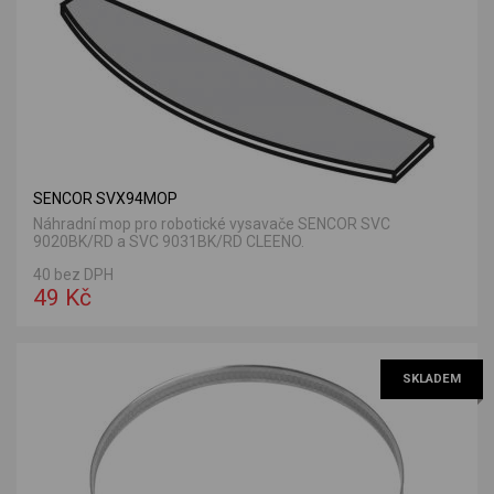
SENCOR SVX94MOP
Náhradní mop pro robotické vysavače SENCOR SVC
9020BK/RD a SVC 9031BK/RD CLEENO.
40 bez DPH
49 Kč
SKLADEM