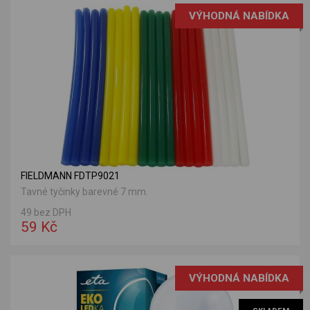
VÝHODNÁ NABÍDKA
FIELDMANN FDTP9021
Tavné tyčinky barevné 7 mm.
49 bez DPH
59 Kč
VÝHODNÁ NABÍDKA