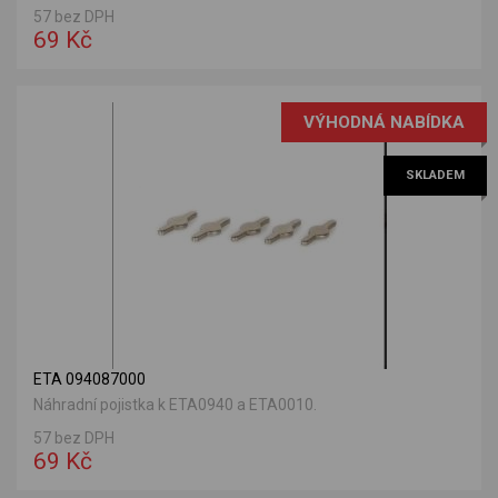
57 bez DPH
69 Kč
VÝHODNÁ NABÍDKA
SKLADEM
ETA 094087000
Náhradní pojistka k ETA0940 a ETA0010.
57 bez DPH
69 Kč