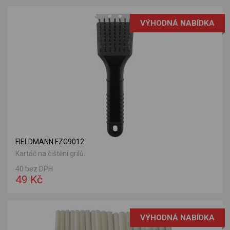
VÝHODNÁ NABÍDKA
FIELDMANN FZG9012
Kartáč na čištění grilů.
40 bez DPH
49 Kč
VÝHODNÁ NABÍDKA