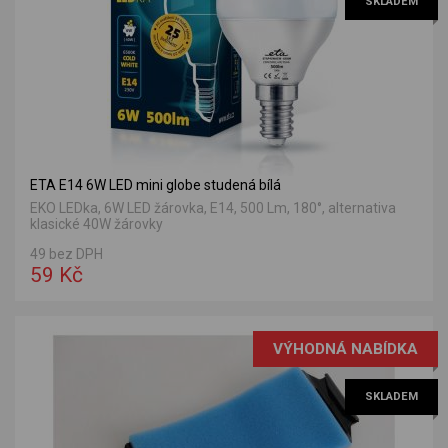
SKLADEM
ETA E14 6W LED mini globe studená bílá
EKO LEDka, 6W LED žárovka, E14, 500 Lm, 180°, alternativa
klasické 40W žárovky
49 bez DPH
59 Kč
VÝHODNÁ NABÍDKA
SKLADEM