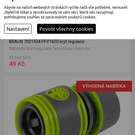
Abyste na našich webových stránkách rychle našli vše potřebné, nemuseli
zbytečně klikat a nezobrazovaly se vám věci, které vás nezajímají,
potřebujeme souhlas se zpracováním souborů cookies.
Nastavení
Povolit všechny cookies
BRAUN 7001434 PFV1600 kryt regulace
Náhradní kryt regulace fenu Braun Silencio.
40 bez DPH
49 Kč
VÝHODNÁ NABÍDKA