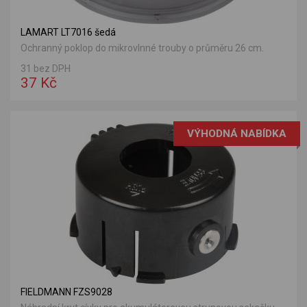
LAMART LT7016 šedá
Ochranný poklop do mikrovlnné trouby o průměru 26 cm.
31 bez DPH
37 Kč
VÝHODNÁ NABÍDKA
FIELDMANN FZS9028