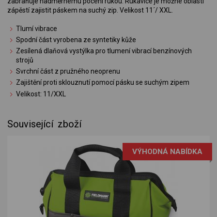
zabraňuje nadměrnému pocení rukou. Rukavice je možné oblasti
zápěstí zajistit páskem na suchý zip. Velikost 11´/ XXL.
Tlumí vibrace
Spodní část vyrobena ze syntetiky kůže
Zesílená dlaňová vystýlka pro tlumení vibrací benzínových
strojů
Svrchní část z pružného neoprenu
Zajištění proti sklouznutí pomocí pásku se suchým zipem
Velikost: 11/XXL
Související zboží
VÝHODNÁ NABÍDKA