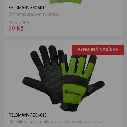
FIELDMANN FZO5010
Ochranné pracovní rukavice.
82 bez DPH
99 Kč
VÝHODNÁ NABÍDKA
FIELDMANN FZO6010
Pohodlné pracovní rukavice u určené k práci se stroji.