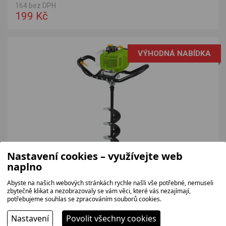
164 bez DPH
199 Kč
VÝHODNÁ NABÍDKA
Nastavení cookies – využívejte web
naplno
FIELDMANN FZPV5005-B
Zemní vrták je spolehlivý nástroj pro všechny, kteří hledají
Abyste na našich webových stránkách rychle našli vše potřebné, nemuseli
účinné a jednoduché řešení pro práci na...
zbytečně klikat a nezobrazovaly se vám věci, které vás nezajímají,
potřebujeme souhlas se zpracováním souborů cookies.
2 479 bez DPH
2 999 Kč
Nastavení
Povolit všechny cookies