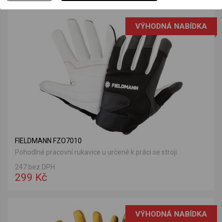
VÝHODNÁ NABÍDKA
FIELDMANN FZO7010
Pohodlné pracovní rukavice u určené k práci se stroji.
247 bez DPH
299 Kč
VÝHODNÁ NABÍDKA