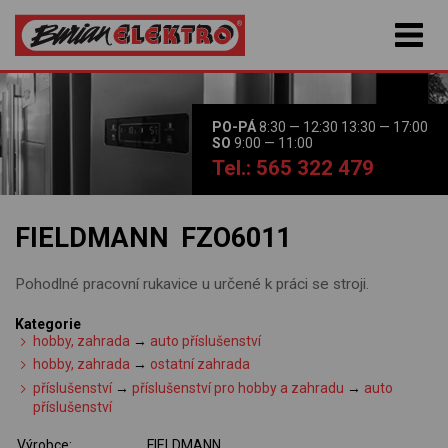
PO-PÁ
8:30 — 12:30 13:30 — 17:00
SO
9:00 — 11:00
Tel.: 565 322 479
FIELDMANN FZO6011
Pohodlné pracovní rukavice u určené k práci se stroji.
Kategorie
hobby, zahrada
→
auto příslušenství
hobby, zahrada
→
ostatní zahrada
příslušenství
→
příslušenství pro hobby a zahradu
→
auto
příslušenství
Výrobce:
FIELDMANN