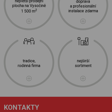
největší prodejní
doprava
plocha na Vysočině
a profesionální
2
instalace zdarma
1 500 m
tradice,
nejširší
rodinná firma
sortiment
KONTAKTY