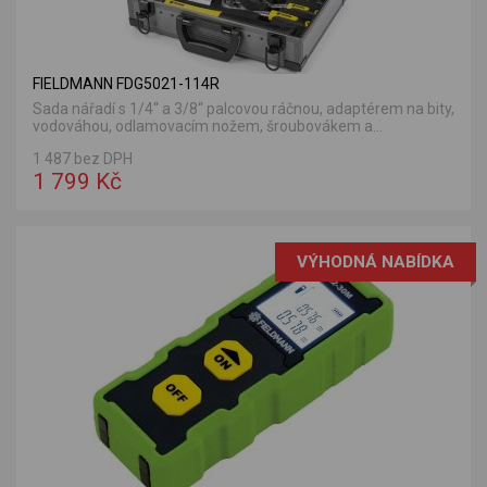
FIELDMANN FDG5021-114R
Sada nářadí s 1/4“ a 3/8“ palcovou ráčnou, adaptérem na bity,
vodováhou, odlamovacím nožem, šroubovákem a...
1 487 bez DPH
1 799 Kč
VÝHODNÁ NABÍDKA