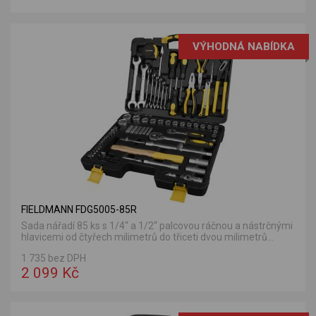
VÝHODNÁ NABÍDKA
FIELDMANN FDG5005-85R
Sada nářadí 85 ks s 1/4“ a 1/2“ palcovou ráčnou a nástrčnými
hlavicemi od čtyřech milimetrů do třiceti dvou milimetrů...
1 735 bez DPH
2 099 Kč