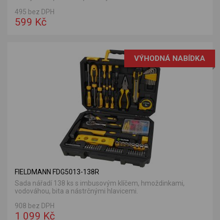
495 bez DPH
599 Kč
VÝHODNÁ NABÍDKA
FIELDMANN FDG5013-138R
Sada nářadí 138 ks s imbusovým klíčem, hmoždinkami,
vodováhou, bita a nástrčnými hlavicemi.
908 bez DPH
1 099 Kč