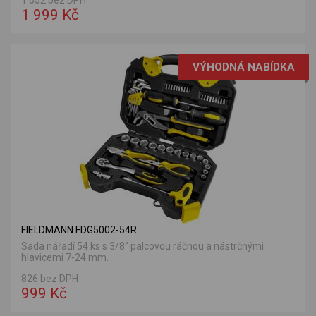
1 652 bez DPH
1 999 Kč
VÝHODNÁ NABÍDKA
FIELDMANN FDG5002-54R
Sada nářadí 54 ks s 3/8“ palcovou ráčnou a nástrčnými
hlavicemi 7-24 mm.
826 bez DPH
999 Kč