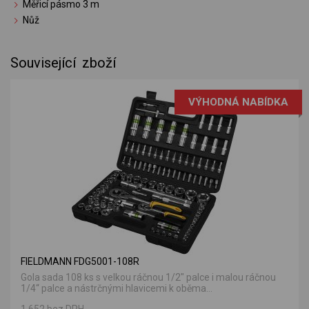
Měřicí pásmo 3 m
Nůž
Související zboží
VÝHODNÁ NABÍDKA
FIELDMANN FDG5001-108R
Gola sada 108 ks s velkou ráčnou 1/2" palce i malou ráčnou
1/4“ palce a nástrčnými hlavicemi k oběma...