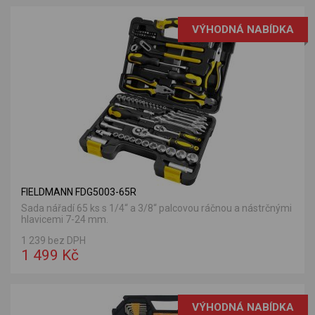
VÝHODNÁ NABÍDKA
FIELDMANN FDG5003-65R
Sada nářadí 65 ks s 1/4“ a 3/8“ palcovou ráčnou a nástrčnými
hlavicemi 7-24 mm.
1 239 bez DPH
1 499 Kč
VÝHODNÁ NABÍDKA