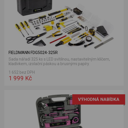
FIELDMANN FDG5024-325R
Sada nářadí 325 ks s LED svítilnou, nastavitelným klíčem,
kladívkem, izolační páskou a brusnými papíry.
1 652 bez DPH
1 999 Kč
VÝHODNÁ NABÍDKA