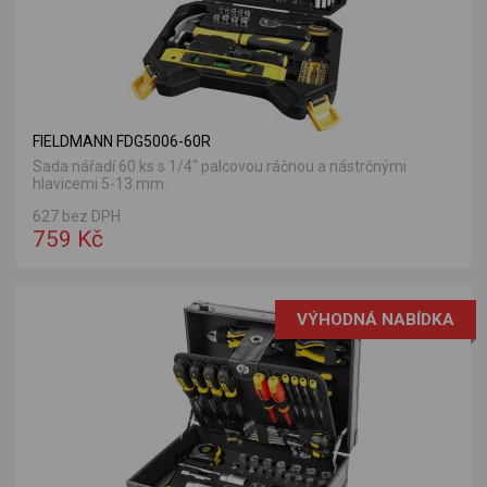
FIELDMANN FDG5006-60R
Sada nářadí 60 ks s 1/4“ palcovou ráčnou a nástrčnými
hlavicemi 5-13 mm.
627 bez DPH
759 Kč
VÝHODNÁ NABÍDKA