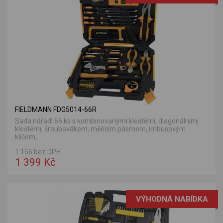
FIELDMANN FDG5014-66R
Sada nářadí 66 ks s kombinovanými kleštěmi, diagonálními
kleštěmi, šroubovákem, měřícím pásmem, imbusovým
klíčem,...
1 156 bez DPH
1 399 Kč
VÝHODNÁ NABÍDKA