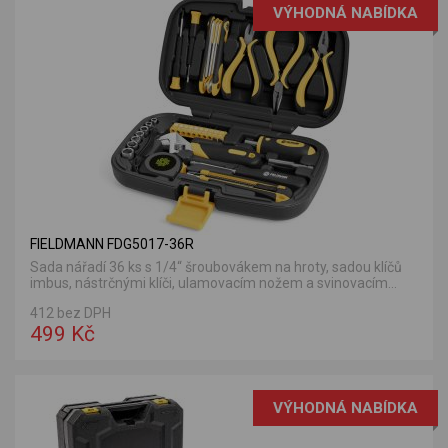
VÝHODNÁ NABÍDKA
FIELDMANN FDG5017-36R
Sada nářadí 36 ks s 1/4“ šroubovákem na hroty, sadou klíčů
imbus, nástrčnými klíči, ulamovacím nožem a svinovacím...
412 bez DPH
499 Kč
VÝHODNÁ NABÍDKA