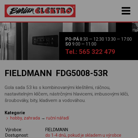
PO-PÁ
8:30 — 12:30 13:30 — 17:00
SO
9:00 — 11:00
Tel.: 565 322 479
FIELDMANN FDG5008-53R
Gola sada 53 ks s kombinovanými kleštěmi, ráčnou,
nastavitelným klíčem, nástrčnými hlavicemi, imbusovými klíči,
šroubováky, bity, kladivem a vodováhou.
Kategorie
hobby, zahrada
→
ruční nářadí
Výrobce:
FIELDMANN
Dostupnost:
do 1-4 dnů, pokud je skladem u výrobce