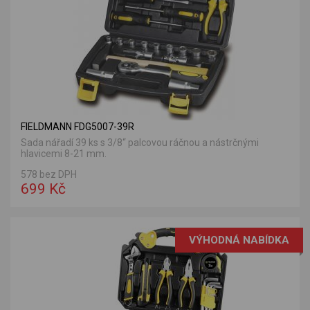
FIELDMANN FDG5007-39R
Sada nářadí 39 ks s 3/8“ palcovou ráčnou a nástrčnými
hlavicemi 8-21 mm.
578 bez DPH
699 Kč
VÝHODNÁ NABÍDKA