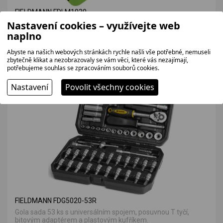
FIELDMANN FDLM1030
Nastavení cookies – využívejte web
Laserový měřič vzdálenosti s rozsahem měření do 30m.
naplno
602 bez DPH
729 Kč
Abyste na našich webových stránkách rychle našli vše potřebné, nemuseli
zbytečně klikat a nezobrazovaly se vám věci, které vás nezajímají,
potřebujeme souhlas se zpracováním souborů cookies.
VÝHODNÁ NABÍDKA
Nastavení
Povolit všechny cookies
FIELDMANN FDG5020-53R
Gola sada 53 ks s universálním spojem, posuvnou T tyčí,
bitovým adaptérem a plastovým kufříkem.