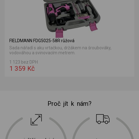
FIELDMANN FDG5025-58R růžová
Sada nářadí s aku vrtačkou, držákem na šroubováky,
vodováhou a svinovacím metrem.
1 123 bez DPH
1 359 Kč
Proč jít k nám?