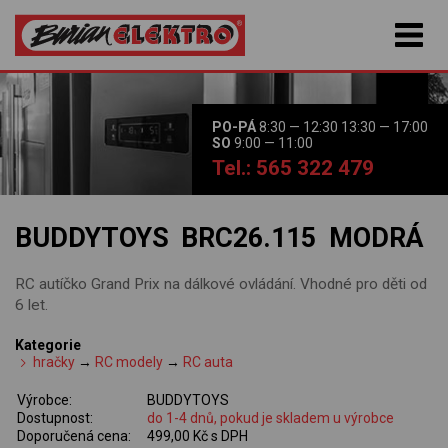
PO-PÁ
8:30 — 12:30 13:30 — 17:00
SO
9:00 — 11:00
Tel.: 565 322 479
BUDDYTOYS BRC26.115 MODRÁ
RC autíčko Grand Prix na dálkové ovládání. Vhodné pro děti od
6 let.
Kategorie
hračky
→
RC modely
→
RC auta
Výrobce:
BUDDYTOYS
Dostupnost:
do 1-4 dnů, pokud je skladem u výrobce
Doporučená cena:
499,00 Kč s DPH