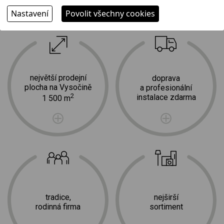
Nastavení
Povolit všechny cookies
Proč jít k nám?
největší prodejní
doprava
plocha na Vysočině
a profesionální
2
instalace zdarma
1 500 m
tradice,
nejširší
rodinná firma
sortiment