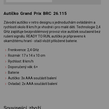
Autíčko Grand Prix BRC 26.115
Závodní autíčko v retro designu s jednoduchám ovládáním a
rychlostí okolo 8 km/h je vhodné i pro malé děti. Technologie 2,4
GHz zajišťuje bezproblémový provoz více autíček současně bez
rušení signálu. READY TO RUN, autíčko je připraveno k
okamžitému hraní - stačí vložit přiložené baterie.
Frenkvence: 2,4 GHz
Rozměr: 17 x 14 x 10 cm
Rychlost: 8 km/h
Doporučený věk: 6+
Baterie
Autíčko: 3x AAA součástí balení
Ovladač: 2x AAA součástí balení
Související zboží