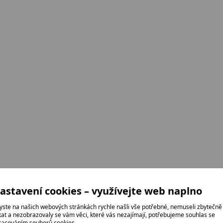
astavení cookies – využívejte web naplno
yste na našich webových stránkách rychle našli vše potřebné, nemuseli zbytečně
ikat a nezobrazovaly se vám věci, které vás nezajímají, potřebujeme souhlas se
racováním souborů cookies.