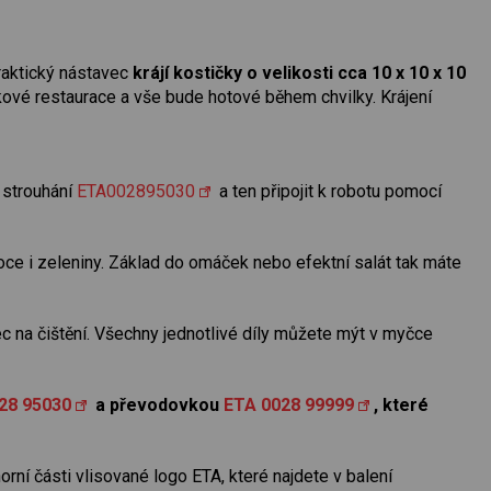
praktický nástavec
krájí kostičky o velikosti cca 10 x 10 x 10
tkové restaurace a vše bude hotové během chvilky. Krájení
a strouhání
ETA002895030
a ten připojit k robotu pomocí
oce i zeleniny. Základ do omáček nebo efektní salát tak máte
c na čištění. Všechny jednotlivé díly můžete mýt v myčce
28 95030
a převodovkou
ETA 0028 99999
, které
orní části vlisované logo ETA, které najdete v balení