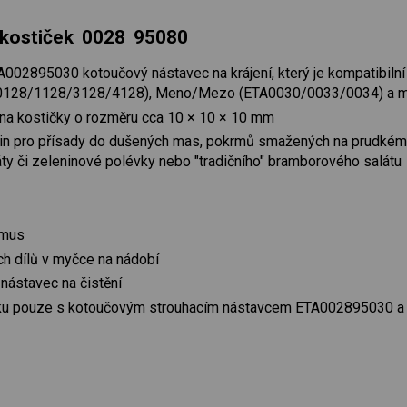
 kostiček 0028 95080
A002895030 kotoučový nástavec na krájení, který je kompatibiln
A0128/1128/3128/4128), Meno/Mezo (ETA0030/0033/0034) a 
 na kostičky o rozměru cca 10 × 10 × 10 mm
ovin pro přísady do dušených mas, pokrmů smažených na prudkém o
áty či zeleninové polévky nebo "tradičního" bramborového salátu
smus
ch dílů v myčce na nádobí
 nástavec na čistění
ojku pouze s kotoučovým strouhacím nástavcem ETA002895030 a