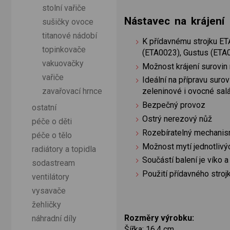
stolní vařiče
Nástavec na krájení
sušičky ovoce
titanové nádobí
K přídavnému strojku ET
topinkovače
(ETA0023), Gustus (ET
vakuovačky
Možnost krájení surovin
vařiče
Ideální na přípravu sur
zavařovací hrnce
zeleninové i ovocné sal
Bezpečný provoz
ostatní
Ostrý nerezový nůž
péče o děti
Rozebíratelný mechani
péče o tělo
Možnost mytí jednotlivý
radiátory a topidla
Součástí balení je víko a
sodastream
Použití přídavného str
ventilátory
vysavače
žehličky
Rozměry výrobku:
náhradní díly
Šířka: 16,4 cm