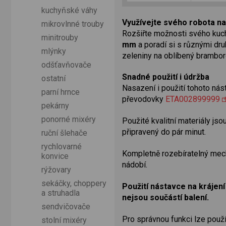
kuchyňské váhy
Využívejte svého robota n
mikrovlnné trouby
Rozšiřte možnosti svého ku
minitrouby
mm
a poradí si s různými dru
mlýnky
zeleniny na oblíbený bramboro
odšťavňovače
Snadné použití i údržba
ostatní
Nasazení i použití tohoto nás
parní hrnce
převodovky
ETA002899999
pekárny
ponorné mixéry
Použité kvalitní materiály js
připravený do pár minut.
ruční šlehače
rychlovarné
Kompletně rozebíratelný mecha
konvice
nádobí.
rýžovary
sekáčky, choppery
Použití nástavce na krájen
a struhadla
nejsou součástí balení.
sendvičovače
Pro správnou funkci lze použ
stolní mixéry