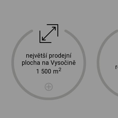
ektro
doprava a instalace elektro zařízení
největší prodejní
plocha na Vysočině
2
1 500 m