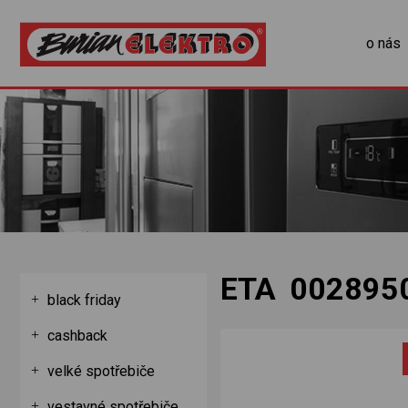
o nás
ETA 002895
black friday
cashback
velké spotřebiče
vestavné spotřebiče