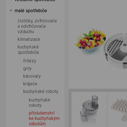
malé spotřebiče
čističky, zvlhčovače
a odvlhčovače
vzduchu
klimatizace
kuchyňské
spotřebiče
fritézy
grily
kávovary
kráječe
kuchyňské roboty
kuchyňské
roboty
příslušenství
ke kuchyňským
robotům