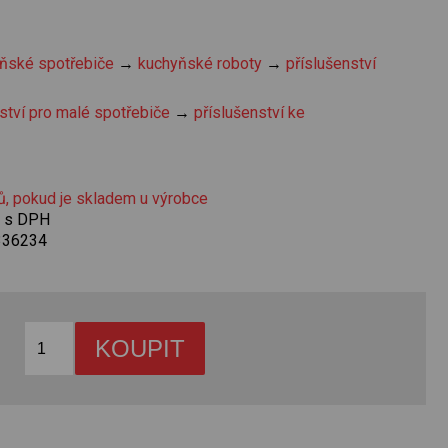
ňské spotřebiče
→
kuchyňské roboty
→
příslušenství
ství pro malé spotřebiče
→
příslušenství ke
ů, pokud je skladem u výrobce
č s DPH
336234