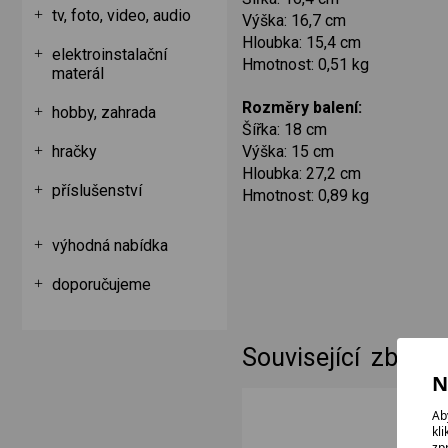
tv, foto, video, audio
Výška: 16,7 cm
Hloubka: 15,4 cm
elektroinstalační
Hmotnost: 0,51 kg
materál
Rozměry balení:
hobby, zahrada
Šířka: 18 cm
Výška: 15 cm
hračky
Hloubka: 27,2 cm
příslušenství
Hmotnost: 0,89 kg
výhodná nabídka
doporučujeme
Související zboží
N
Ab
kl
zp