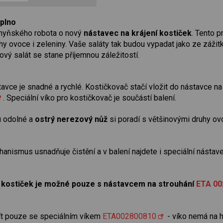
aplno
chyňského robota o nový
nástavec na krájení kostiček
. Tento 
hy ovoce i zeleniny. Vaše saláty tak budou vypadat jako ze záži
vý salát se stane příjemnou záležitostí.
tavce je snadné a rychlé. Kostičkovač stačí vložit do nástavce n
. Speciální víko pro kostičkovač je součástí balení.
ou odolné a
ostrý nerezový nůž
si poradí s většinovými druhy ov
nismus usnadňuje čistění a v balení najdete i speciální nástave
í kostiček je možné pouze s nástavcem na strouhání
ETA 00
ít pouze se speciálním víkem
ETA002800810
- víko nemá na h