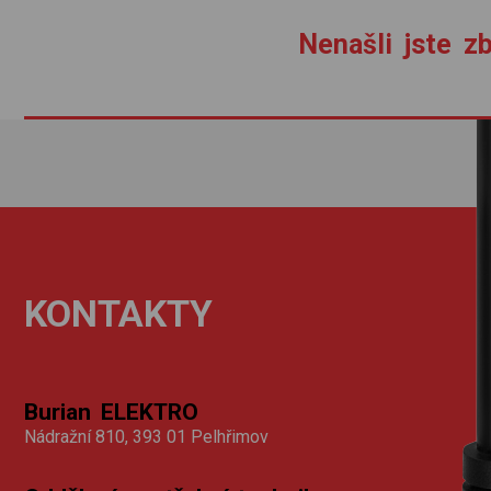
Nenašli jste zb
KONTAKTY
Burian ELEKTRO
Nádražní 810, 393 01 Pelhřimov