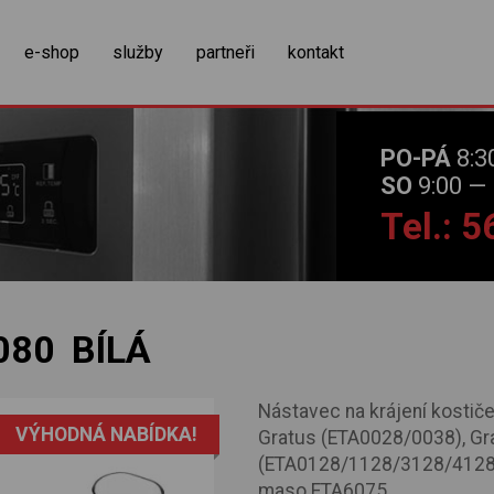
zobrazit obsah košíku
e-shop
služby
partneři
kontakt
PO-PÁ
8:3
SO
9:00 — 
Tel.: 
080 BÍLÁ
Nástavec na krájení kostiče
VÝHODNÁ NABÍDKA!
Gratus (ETA0028/0038), Gr
(ETA0128/1128/3128/4128)
maso ETA6075