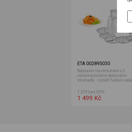
ETA 002895030
Nástavec na strouhání s 5
celonerezovými diskovými
struhadly - rozšíří funkce va
kuchyňského robota ETA Gustu
1 239 bez DPH
1 499 Kč