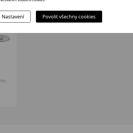
Nastavení
Povolit všechny cookies
šeho
s,...