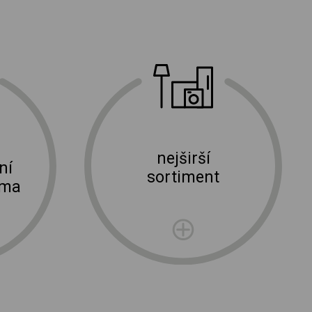
nejširší
ní
sortiment
rma