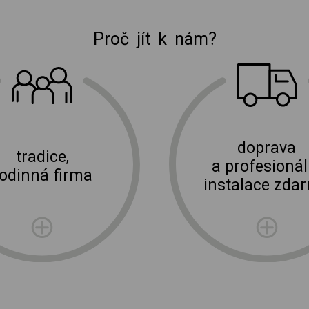
Proč jít k nám?
E-shop Elektro Burian
doprava
tradice,
a profesionál
rodinná firma
instalace zda