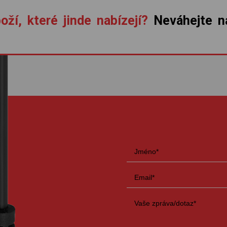
oží, které jinde nabízejí?
Neváhejte ná