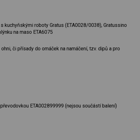
í s kuchyňskými roboty Gratus (ETA0028/0038), Gratussino
mlýnku na maso ETA6075
hni, či přísady do omáček na namáčení, tzv. dipů a pro
 převodovkou ETA002899999 (nejsou součástí balení)