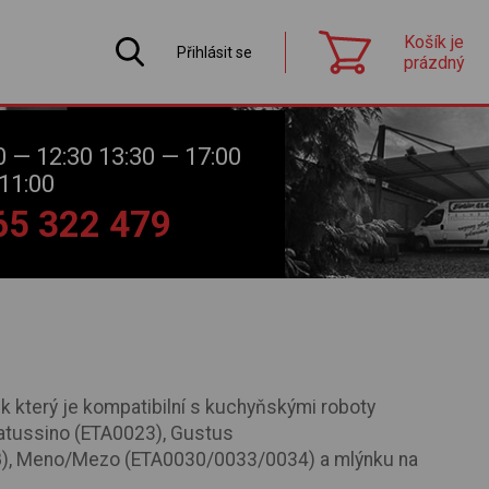
Košík je
Přihlásit se
prázdný
0 — 12:30 13:30 — 17:00
11:00
565 322 479
k který je kompatibilní s kuchyňskými roboty
atussino (ETA0023), Gustus
, Meno/Mezo (ETA0030/0033/0034) a mlýnku na