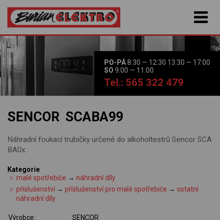
PO-PÁ
8:30 — 12:30 13:30 — 17:00
SO
9:00 — 11:00
Tel.: 565 322 479
SENCOR SCABA99
Náhradní foukací trubičky určené do alkoholtestrů Sencor SCA
BA0x.
Kategorie
malé spotřebiče
→
náhradní díly
příslušenství
→
příslušenství pro malé spotřebiče
→
ostatní
náhradní díly
Výrobce:
SENCOR