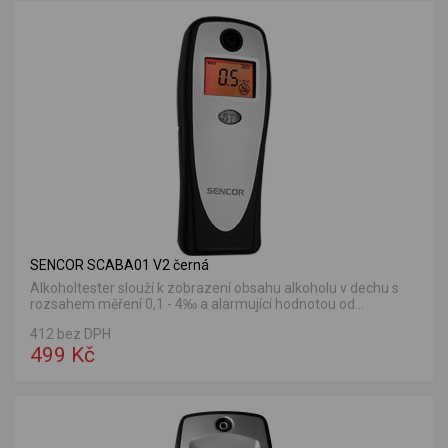
SENCOR SCABA01 V2 černá
Alkoholtester slouží k zobrazení obsahu alkoholu v dechu s
rozsahem měření 0,1 - 4‰ a alarmující hodnotou od...
412 bez DPH
499 Kč