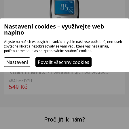
Nastavení cookies – využívejte web
naplno
Abyste na našich webových stránkách rychle našli vše potřebné, nemuseli
zbytečně klikat a nezobrazovaly se vám věci, které vás nezajímají,
potřebujeme souhlas se zpracováním souborů cookies.
SENCOR SCABA02 černá
Nastavení
Povolit všechny cookies
Alkoholtester slouží k zobrazení obsahu alkoholu v dechu s
rozsahem měření 0,1 - 1,5‰ a alarmující hodnotou od...
454 bez DPH
549 Kč
Proč jít k nám?