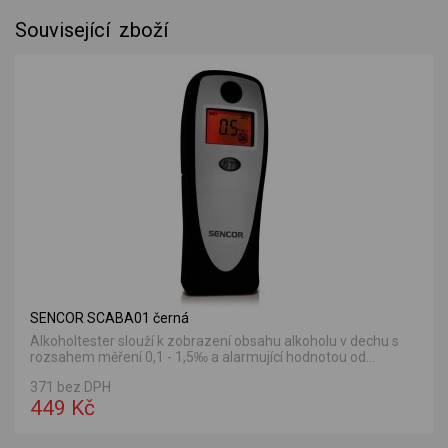
Související zboží
SENCOR SCABA01 černá
Alkoholtester slouží k zobrazení obsahu alkoholu v dechu s
rozsahem měření 0,1 - 1,5‰ a alarmující hodnotou od...
371 bez DPH
449 Kč