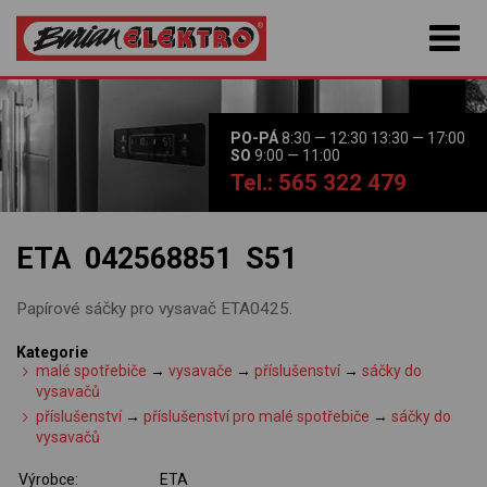
PO-PÁ
8:30 — 12:30 13:30 — 17:00
SO
9:00 — 11:00
Tel.: 565 322 479
ETA 042568851 S51
Papírové sáčky pro vysavač ETA0425.
Kategorie
malé spotřebiče
→
vysavače
→
příslušenství
→
sáčky do
vysavačů
příslušenství
→
příslušenství pro malé spotřebiče
→
sáčky do
vysavačů
Výrobce:
ETA