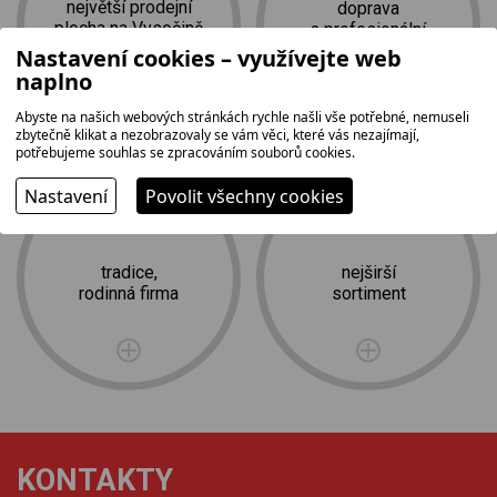
největší prodejní
doprava
plocha na Vysočině
a profesionální
2
instalace zdarma
1 500 m
Nastavení cookies – využívejte web
naplno
Abyste na našich webových stránkách rychle našli vše potřebné, nemuseli
zbytečně klikat a nezobrazovaly se vám věci, které vás nezajímají,
potřebujeme souhlas se zpracováním souborů cookies.
Nastavení
Povolit všechny cookies
tradice,
nejširší
rodinná firma
sortiment
KONTAKTY