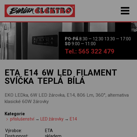
PO-PÁ
8:30 — 12:30 13:30 — 17:00
SO
9:00 — 11:00
Tel.: 565 322 479
ETA E14 6W LED FILAMENT
SVÍČKA TEPLÁ BÍLÁ
EKO LEDka, 6W LED žárovka, E14, 806 Lm, 360°, alternativa
klasické 60W žárovky
Kategorie
příslušenství
→
LED žárovky
→
E14
Výrobce:
ETA
Dostupnost:
skladem