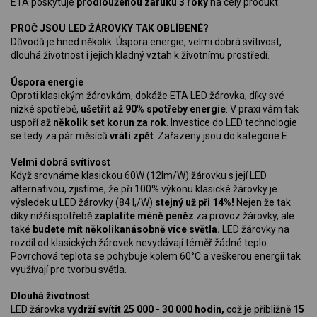
ETA poskytuje
prodlouženou záruku 3 roky
na celý produkt.
PROČ JSOU LED ŽÁROVKY TAK OBLÍBENÉ?
Důvodů je hned několik. Úspora energie, velmi dobrá svítivost,
dlouhá životnost i jejich kladný vztah k životnímu prostředí.
Úspora energie
Oproti klasickým žárovkám, dokáže ETA LED žárovka, díky své
nízké spotřebě,
ušetřit až 90% spotřeby energie
. V praxi vám tak
uspoří až
několik set korun za rok
. Investice do LED technologie
se tedy za pár měsíců
vrátí zpět
. Zařazeny jsou do kategorie E.
Velmi dobrá svítivost
Když srovnáme klasickou 60W (12lm/W) žárovku s její LED
alternativou, zjistíme, že při 100% výkonu klasické žárovky je
výsledek u LED žárovky (84 l,/W)
stejný už při 14%!
Nejen že tak
díky nižší spotřebě
zaplatíte méně peněz
za provoz žárovky, ale
také
budete mít několikanásobně více světla.
LED žárovky na
rozdíl od klasických žárovek nevydávají téměř žádné teplo.
Povrchová teplota se pohybuje kolem 60°C a veškerou energii tak
využívají pro tvorbu světla.
Dlouhá životnost
LED žárovka
vydrží svítit 25 000 - 30 000 hodin,
což je přibližně
15