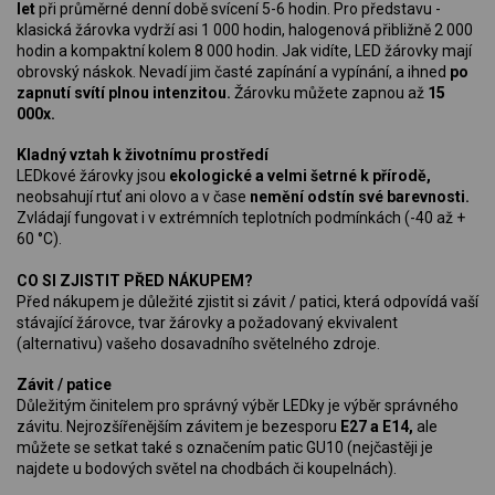
let
při průměrné denní době svícení 5-6 hodin. Pro představu -
klasická žárovka vydrží asi 1 000 hodin, halogenová přibližně 2 000
hodin a kompaktní kolem 8 000 hodin. Jak vidíte, LED žárovky mají
obrovský náskok. Nevadí jim časté zapínání a vypínání, a ihned
po
zapnutí svítí plnou intenzitou.
Žárovku můžete zapnou až
15
000x.
Kladný vztah k životnímu prostředí
LEDkové žárovky jsou
ekologické a velmi šetrné k přírodě,
neobsahují rtuť ani olovo a v čase
nemění odstín své barevnosti.
Zvládají fungovat i v extrémních teplotních podmínkách (-40 až +
60 °C).
CO SI ZJISTIT PŘED NÁKUPEM?
Před nákupem je důležité zjistit si závit / patici, která odpovídá vaší
stávající žárovce, tvar žárovky a požadovaný ekvivalent
(alternativu) vašeho dosavadního světelného zdroje.
Závit / patice
Důležitým činitelem pro správný výběr LEDky je výběr správného
závitu. Nejrozšířenějším závitem je bezesporu
E27 a E14,
ale
můžete se setkat také s označením patic GU10 (nejčastěji je
najdete u bodových světel na chodbách či koupelnách).