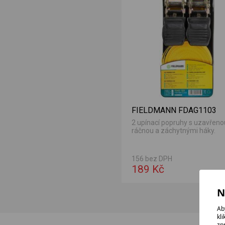
FIELDMANN FDAG1103
2 upínací popruhy s uzavřeno
ráčnou a záchytnými háky.
156 bez DPH
189 Kč
N
Ab
kl
zp