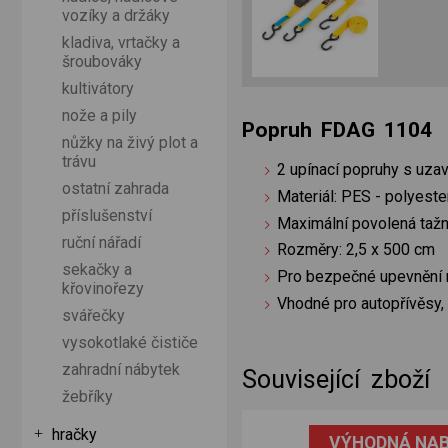
vozíky a držáky
kladiva, vrtačky a
šroubováky
kultivátory
nože a pily
Popruh FDAG 1104
nůžky na živý plot a
trávu
2 upínací popruhy s uza
ostatní zahrada
Materiál: PES - polyeste
příslušenství
Maximální povolená tažná
ruční nářadí
Rozměry: 2,5 x 500 cm
sekačky a
Pro bezpečné upevnění 
křovinořezy
Vhodné pro autopřívěsy, 
svářečky
vysokotlaké čističe
zahradní nábytek
Související zboží
žebříky
hračky
VÝHODNÁ NAB