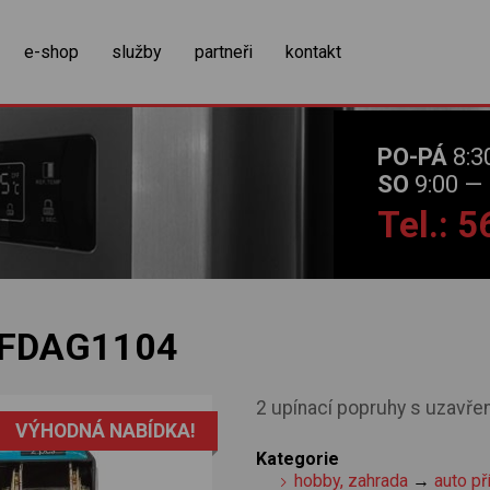
zobrazit obsah košíku
e-shop
služby
partneři
kontakt
PO-PÁ
8:3
SO
9:00 — 
Tel.: 
FDAG1104
2 upínací popruhy s uzavře
VÝHODNÁ NABÍDKA!
Kategorie
hobby, zahrada
→
auto př