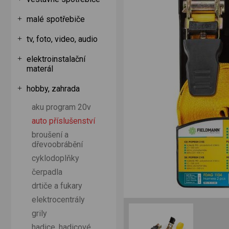
malé spotřebiče
tv, foto, video, audio
elektroinstalační
materál
hobby, zahrada
aku program 20v
auto příslušenství
broušení a
dřevoobrábění
cyklodoplňky
čerpadla
drtiče a fukary
elektrocentrály
grily
hadice, hadicové