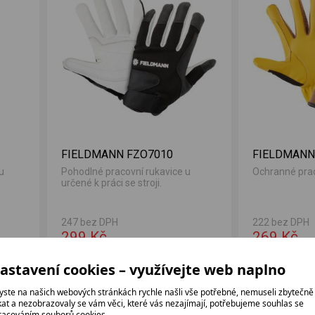
FIELDMANN FZO7010
FIELDMANN
u
Pohodlné pracovní rukavice u
Ochranné prac
určené k práci se stroji.
247 bez DPH
222 bez DPH
299 Kč
269 Kč
astavení cookies – využívejte web naplno
yste na našich webových stránkách rychle našli vše potřebné, nemuseli zbytečně
ikat a nezobrazovaly se vám věci, které vás nezajímají, potřebujeme souhlas se
racováním souborů cookies.