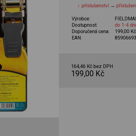
příslušenství
→
příslušen
Výrobce:
FIELDMA
Dostupnost:
do 1-4 dn
Doporučená cena:
199,00 K
EAN:
8590669
164,46 Kč bez DPH
199,00 Kč