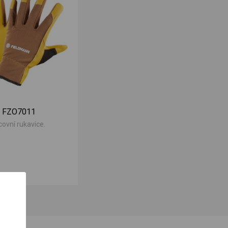
 FZO7011
ovní rukavice.