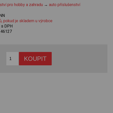
ství pro hobby a zahradu
→
auto příslušenství
NN
ů, pokud je skladem u výrobce
č s DPH
346127