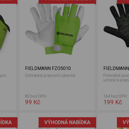
FIELDMANN FZO5010
FIELDMANN
 pro
Ochranné pracovní rukavice.
Pohodlné prac
určené k práci 
82 bez DPH
164 bez DPH
99 Kč
199 Kč
ÍDKA
VÝHODNÁ NABÍDKA
VÝ