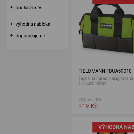
příslušenství
výhodná nabídka
doporučujeme
FIELDMANN FDUA59010
Taška na nářadí designovaná
1-3 kusů nářadí.
264 bez DPH
319 Kč
VÝHODNÁ NAB