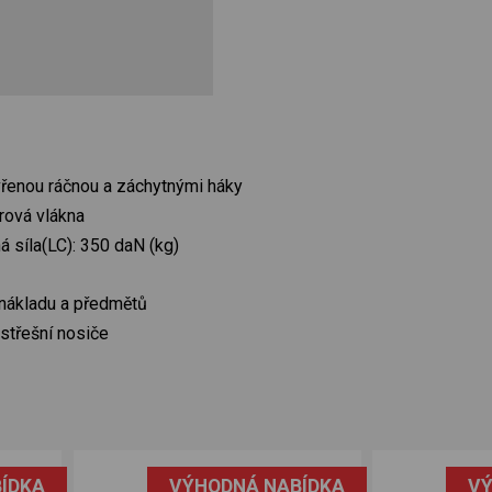
vřenou ráčnou a záchytnými háky
rová vlákna
 síla(LC): 350 daN (kg)
nákladu a předmětů
střešní nosiče
ÍDKA
VÝHODNÁ NABÍDKA
VÝ