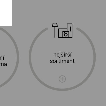
nejširší
ní
sortiment
rma