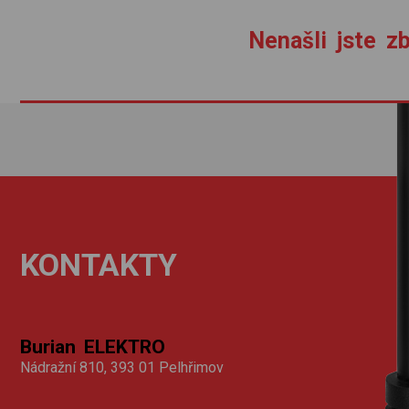
Nenašli jste zb
KONTAKTY
Burian ELEKTRO
Nádražní 810, 393 01 Pelhřimov