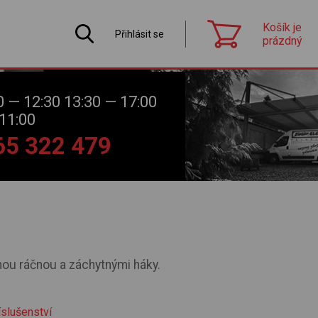
Košík je
Přihlásit se
prázdný
0 — 12:30 13:30 — 17:00
11:00
565 322 479
nou ráčnou a záchytnými háky.
íslušenství