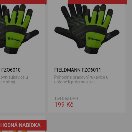
 FZO6010
FIELDMANN FZO6011
ovní rukavice u
Pohodlné pracovní rukavice u
se stroji.
určené k práci se stroji.
164 bez DPH
199 Kč
HODNÁ NABÍDKA