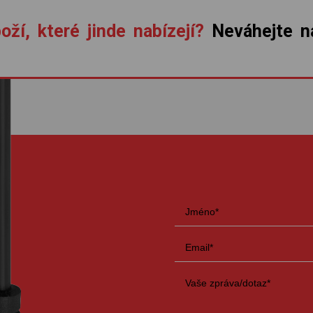
oží, které jinde nabízejí?
Neváhejte ná