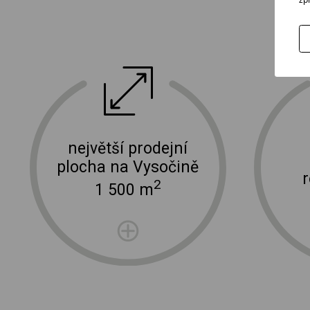
ektro
doprava a instalace elektro zařízení
největší prodejní
plocha na Vysočině
2
1 500 m