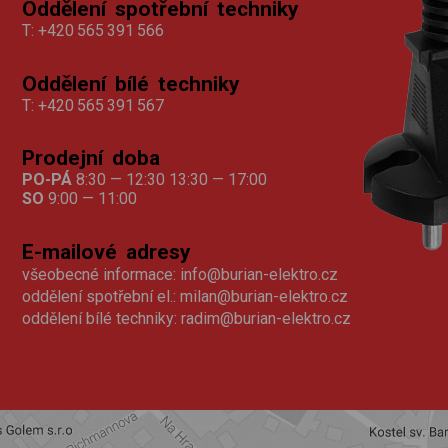
Oddělení spotřební techniky
T:
+420 565 391 566
Oddělení bílé techniky
T:
+420 565 391 567
Prodejní doba
PO-PÁ
8:30 — 12:30 13:30 — 17:00
SO
9:00 — 11:00
E-mailové adresy
všeobecné informace:
info@burian-elektro.cz
oddělení spotřební el.:
milan@burian-elektro.cz
oddělení bílé techniky:
radim@burian-elektro.cz