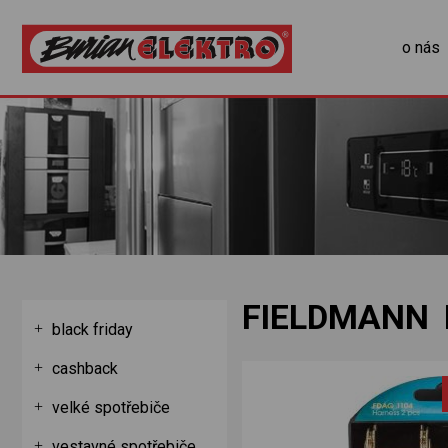
o nás
FIELDMANN 
black friday
cashback
velké spotřebiče
vestavné spotřebiče