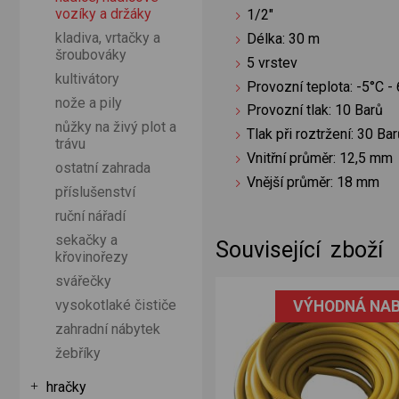
vozíky a držáky
1/2"
kladiva, vrtačky a
Délka: 30 m
šroubováky
5 vrstev
kultivátory
Provozní teplota: -5°C -
nože a pily
Provozní tlak: 10 Barů
nůžky na živý plot a
Tlak při roztržení: 30 Ba
trávu
Vnitřní průměr: 12,5 mm
ostatní zahrada
Vnější průměr: 18 mm
příslušenství
ruční nářadí
sekačky a
Související zboží
křovinořezy
svářečky
vysokotlaké čističe
VÝHODNÁ NAB
zahradní nábytek
žebříky
hračky