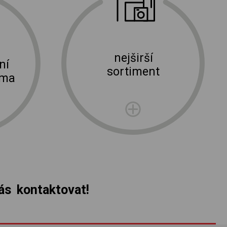
nejširší
ní
sortiment
rma
s kontaktovat!