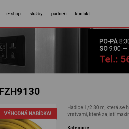
zobrazit obsah košíku
e-shop
služby
partneři
kontakt
PO-PÁ
8:3
SO
9:00 — 
Tel.: 
FZH9130
Hadice 1/2 30 m, která se h
VÝHODNÁ NABÍDKA!
vrstvami, které zajistí maxi
Kategorie