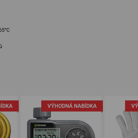
 65°C
rů
ÍDKA
VÝHODNÁ NABÍDKA
VÝ