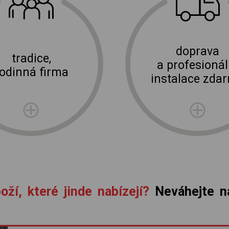
E-shop Elektro Burian
doprava
tradice,
a profesionál
rodinná firma
instalace zda
oží, které jinde nabízejí?
Neváhejte ná