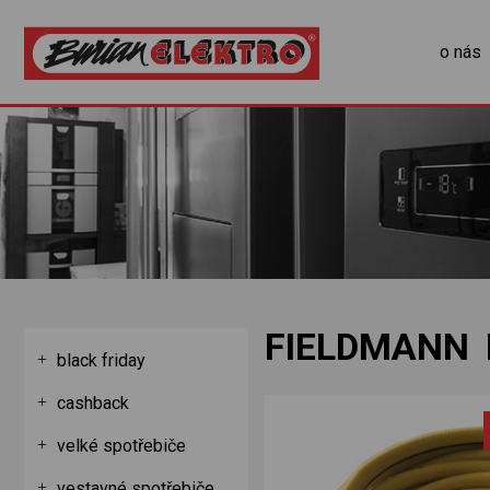
o nás
FIELDMANN 
black friday
cashback
velké spotřebiče
vestavné spotřebiče