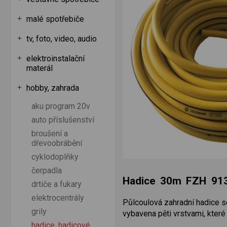
malé spotřebiče
tv, foto, video, audio
elektroinstalační
materál
hobby, zahrada
aku program 20v
auto příslušenství
broušení a
dřevoobrábění
cyklodoplňky
čerpadla
Hadice 30m FZH 9
drtiče a fukary
elektrocentrály
Půlcoulová zahradní hadice s
grily
vybavena pěti vrstvami, které
hadice, hadicové