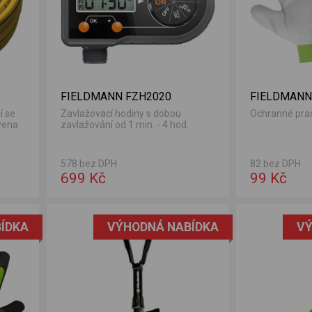
FIELDMANN FZH2020
FIELDMANN
í se
Zavlažovací hodiny s dobou
Ochranné prac
vena
zavlažování od 1 min. - 4 hod.
578 bez DPH
82 bez DPH
699 Kč
99 Kč
ÍDKA
VÝHODNÁ NABÍDKA
VÝ