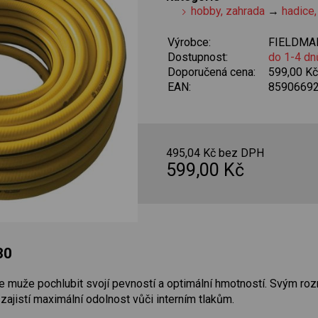
hobby, zahrada
→
hadice,
Výrobce:
FIELDMA
Dostupnost:
do 1-4 dn
Doporučená cena:
599,00 K
EAN:
8590669
495,04 Kč bez DPH
599,00 Kč
130
e muže pochlubit svojí pevností a optimální hmotností. Svým ro
 zajistí maximální odolnost vůči interním tlakům.