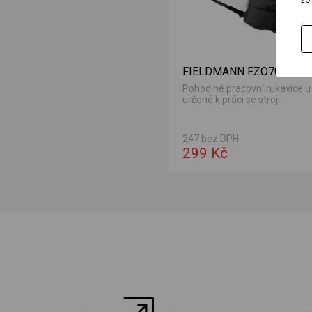
FIELDMANN FZO7010
Pohodlné pracovní rukavice u
určené k práci se stroji.
247 bez DPH
299 Kč