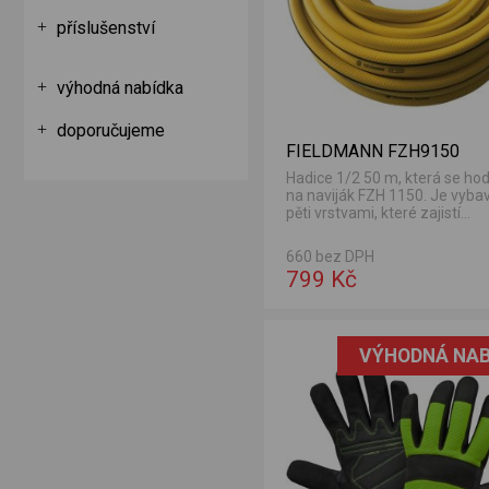
příslušenství
výhodná nabídka
doporučujeme
FIELDMANN FZH9150
Hadice 1/2 50 m, která se hod
na naviják FZH 1150. Je vyba
pěti vrstvami, které zajistí
maximální odolnost...
660 bez DPH
799 Kč
VÝHODNÁ NAB