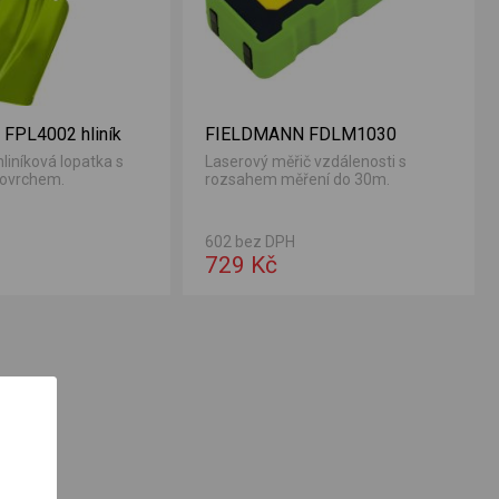
FPL4002 hliník
FIELDMANN FDLM1030
liníková lopatka s
Laserový měřič vzdálenosti s
ovrchem.
rozsahem měření do 30m.
602 bez DPH
729 Kč