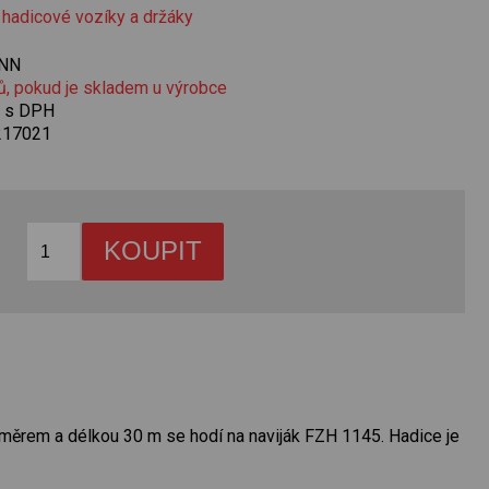
 hadicové vozíky a držáky
NN
ů, pokud je skladem u výrobce
č s DPH
217021
změrem a délkou 30 m se hodí na naviják FZH 1145. Hadice je