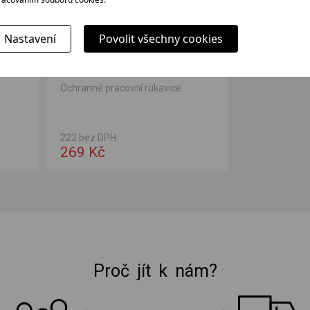
Nastavení
Povolit všechny cookies
FIELDMANN FZO7011
Ochranné pracovní rukavice.
222 bez DPH
269 Kč
Proč jít k nám?