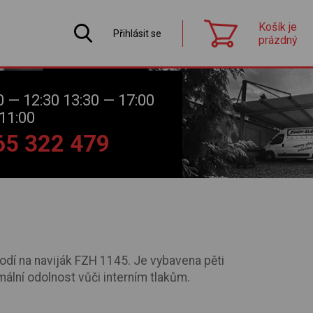
Košík je
Přihlásit se
prázdný
0 — 12:30 13:30 — 17:00
11:00
565 322 479
odí na naviják FZH 1145. Je vybavena pěti
mální odolnost vůči interním tlakům.