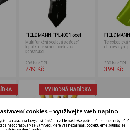
FIELDMANN FPL4001 ocel
FIELDMANN 
Multifunkční ocelová skládací
Teleskopická h
lopatka se silnou ocelovou
eloxovaným p
konstrukcí.
206 bez DPH
330 bez DPH
249 Kč
399 Kč
ÍDKA
VÝHODNÁ NABÍDKA
astavení cookies – využívejte web naplno
yste na našich webových stránkách rychle našli vše potřebné, nemuseli zbytečně
ikat a nezobrazovaly se vám věci, které vás nezajímají, potřebujeme souhlas se
racováním souborů cookies.