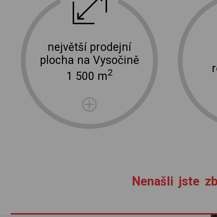
ektro
doprava a instalace elektro zařízení
největší prodejní
plocha na Vysočině
2
1 500 m
Nenašli jste zb