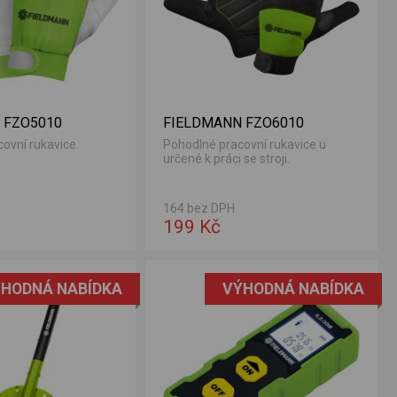
 FZO5010
FIELDMANN FZO6010
ovní rukavice.
Pohodlné pracovní rukavice u
určené k práci se stroji.
164 bez DPH
199 Kč
HODNÁ NABÍDKA
VÝHODNÁ NABÍDKA