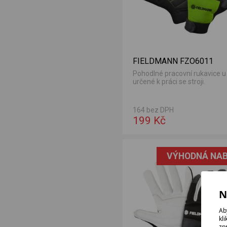
FIELDMANN FZO6011
Pohodlné pracovní rukavice u
určené k práci se stroji.
164 bez DPH
199 Kč
VÝHODNÁ NAB
N
Ab
kl
zp