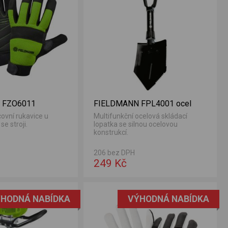
 FZO6011
FIELDMANN FPL4001 ocel
ovní rukavice u
Multifunkční ocelová skládací
se stroji.
lopatka se silnou ocelovou
konstrukcí.
206 bez DPH
249 Kč
HODNÁ NABÍDKA
VÝHODNÁ NABÍDKA