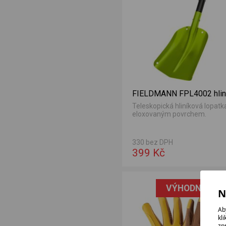
FIELDMANN FPL4002 hlin
Teleskopická hliníková lopatk
eloxovaným povrchem.
330 bez DPH
399 Kč
VÝHODNÁ NAB
N
Ab
kl
zp