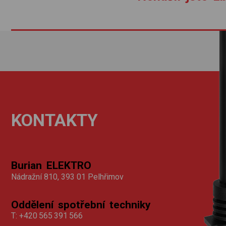
KONTAKTY
Burian ELEKTRO
Nádražní 810, 393 01 Pelhřimov
Oddělení spotřební techniky
T:
+420 565 391 566