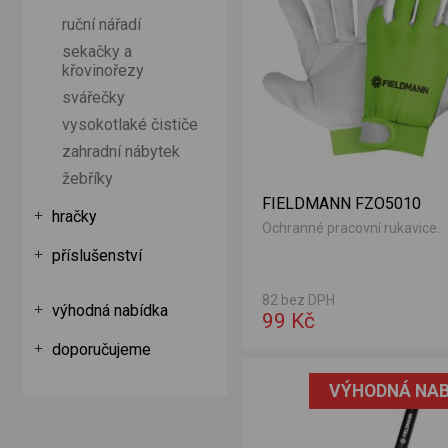
ruční nářadí
sekačky a
křovinořezy
svářečky
vysokotlaké čističe
zahradní nábytek
žebříky
FIELDMANN FZO5010
hračky
Ochranné pracovní rukavice.
příslušenství
82 bez DPH
výhodná nabídka
99 Kč
doporučujeme
VÝHODNÁ NAB