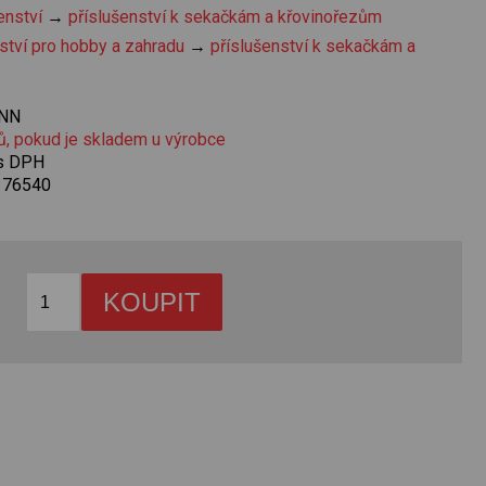
enství
→
příslušenství k sekačkám a křovinořezům
ství pro hobby a zahradu
→
příslušenství k sekačkám a
NN
ů, pokud je skladem u výrobce
 s DPH
176540