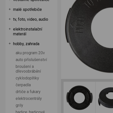
malé spotřebiče
tv, foto, video, audio
elektroinstalační
materál
hobby, zahrada
aku program 20v
auto příslušenství
broušení a
dřevoobrábění
cyklodoplňky
čerpadla
drtiče a fukary
elektrocentrály
grily
hadice, hadicové