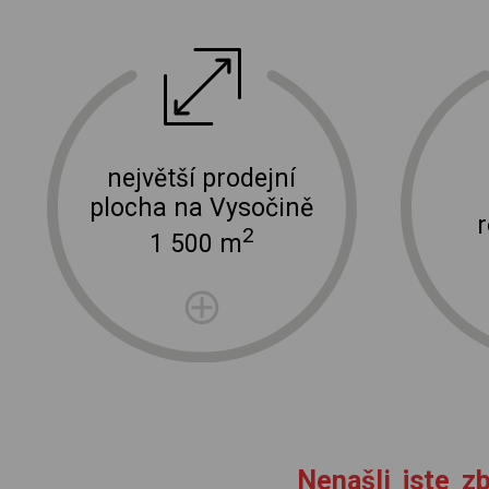
ektro
doprava a instalace elektro zařízení
největší prodejní
plocha na Vysočině
2
1 500 m
Nenašli jste zb