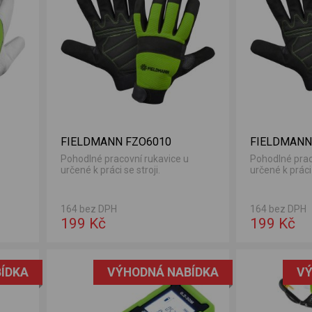
FIELDMANN FZO6010
FIELDMANN
Pohodlné pracovní rukavice u
Pohodlné prac
určené k práci se stroji.
určené k práci 
164 bez DPH
164 bez DPH
199 Kč
199 Kč
ÍDKA
VÝHODNÁ NABÍDKA
VÝ