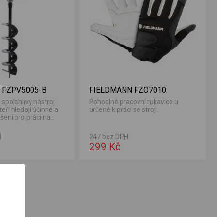
 FZPV5005-B
FIELDMANN FZO7010
 spolehlivý nástroj
Pohodlné pracovní rukavice u
teří hledají účinné a
určené k práci se stroji.
ení pro práci na...
H
247 bez DPH
299 Kč