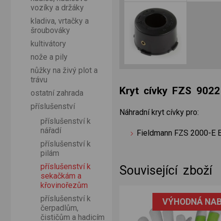
vozíky a držáky
kladiva, vrtačky a
šroubováky
kultivátory
nože a pily
nůžky na živý plot a
trávu
Kryt cívky FZS 902
ostatní zahrada
příslušenství
Náhradní kryt cívky pro:
příslušenství k
nářadí
Fieldmann FZS 2000-E E
příslušenství k
pilám
příslušenství k
Související zboží
sekačkám a
křovinořezům
el
příslušenství k
VÝHODNÁ NAB
čerpadlům,
čističům a hadicím