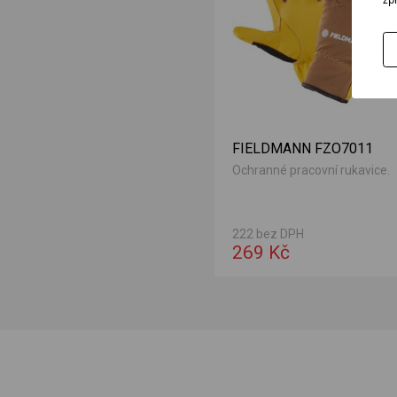
FIELDMANN FZO7011
Ochranné pracovní rukavice.
222 bez DPH
269 Kč