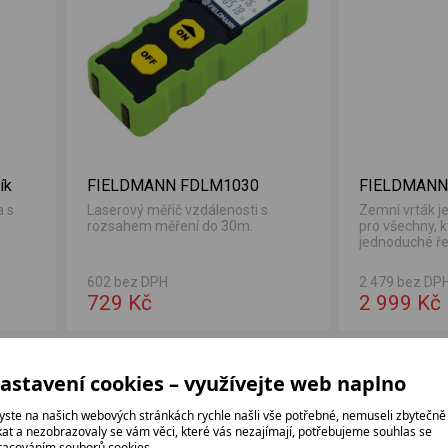
ík
FIELDMANN FDLM1030
FIELDMANN
a s
Laserový měřič vzdálenosti s
Zemní vrták je
rozsahem měření do 30m.
pro všechny, k
jednoduché řeš
602 bez DPH
2 479 bez DP
729 Kč
2 999 Kč
ÍDKA
astavení cookies – využívejte web naplno
yste na našich webových stránkách rychle našli vše potřebné, nemuseli zbytečně
ikat a nezobrazovaly se vám věci, které vás nezajímají, potřebujeme souhlas se
racováním souborů cookies.