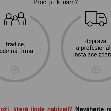
Proč jít k nám?
E-shop Elektro Burian
doprava
tradice,
a profesionál
rodinná firma
instalace zda
oží, které jinde nabízejí?
Neváhejte ná