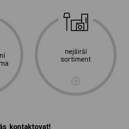
nejširší
ní
sortiment
rma
s kontaktovat!