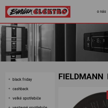
o nás
FIELDMANN 
black friday
cashback
velké spotřebiče
vestavné spotřebiče