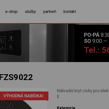
zobrazit obsah košíku
e-shop
služby
partneři
kontakt
PO-PÁ
8:3
SO
9:00 — 
Tel.: 
FZS9022
Náhradní kryt cívky pro el
VÝHODNÁ NABÍDKA!
E.
Kategorie