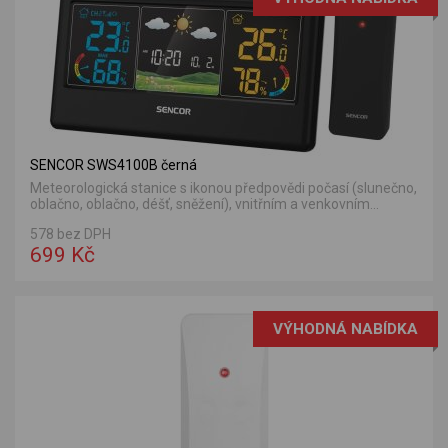
SENCOR SWS4100B černá
Meteorologická stanice s ikonou předpovědi počasí (slunečno,
oblačno, oblačno, déšť, sněžení), vnitřním a venkovním...
578 bez DPH
699 Kč
VÝHODNÁ NABÍDKA