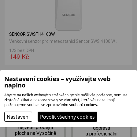
SENCOR SWSTH4100W
Venkovní senzor pro meteostanici Sencor SWS 4100 W .
123 bez DPH
149 Kč
Nastavení cookies – využívejte web
naplno
Proč jít k nám?
Abyste na našich webových stránkách rychle našli vše potřebné, nemuseli
zbytečně klikat a nezobrazovaly se vám věci, které vás nezajímají,
potřebujeme souhlas se zpracováním souborů cookies.
Nastavení
Povolit všechny cookies
největší prodejní
doprava
plocha na Vysočině
a profesionální