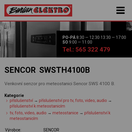
PO-PÁ
8:30 — 12:30 13:30 — 17:00
SO
9:00 — 11:00
Tel.: 565 322 479
SENCOR SWSTH4100B
Venkovní senzor pro meteostanici Sencor SWS 4100 B.
Kategorie
příslušenství
→
příslušenství pro tv, foto, video, audio
→
příslušenství k meteostanicím
tv, foto, video, audio
→
meteostanice
→
příslušenství k
meteostanicím
Výrobce:
SENCOR