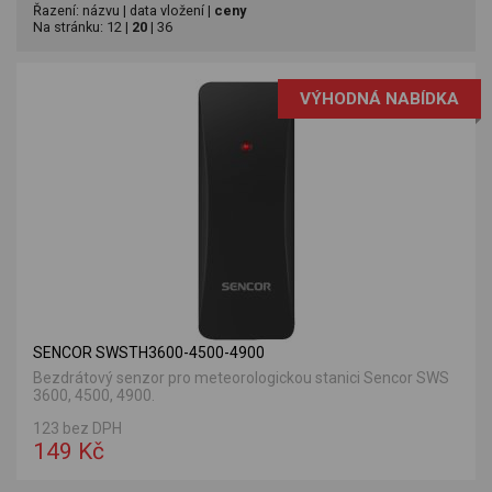
Řazení:
názvu
|
data vložení
|
ceny
Na stránku:
12
|
20
|
36
VÝHODNÁ NABÍDKA
SENCOR SWSTH3600-4500-4900
Bezdrátový senzor pro meteorologickou stanici Sencor SWS
3600, 4500, 4900.
123 bez DPH
149 Kč