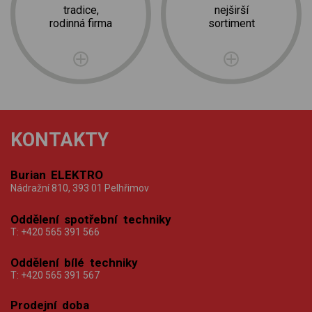
tradice,
nejširší
rodinná firma
sortiment
KONTAKTY
Burian ELEKTRO
Nádražní 810, 393 01 Pelhřimov
Oddělení spotřební techniky
T:
+420 565 391 566
Oddělení bílé techniky
T:
+420 565 391 567
Prodejní doba