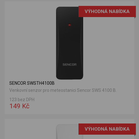
VÝHODNÁ NABÍDKA
SENCOR SWSTH4100B
Venkovní senzor pro meteostanici Sencor SWS 4100 B.
123 bez DPH
149 Kč
VÝHODNÁ NABÍDKA