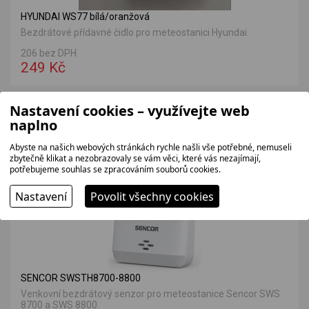
HYUNDAI WS77 bílá/oranžová
Bezdrátové přídavné čidlo pro meteostanici Hyundai.
206 bez DPH
249 Kč
Nastavení cookies – využívejte web
VÝHODNÁ NABÍDKA
naplno
Abyste na našich webových stránkách rychle našli vše potřebné, nemuseli
zbytečně klikat a nezobrazovaly se vám věci, které vás nezajímají,
potřebujeme souhlas se zpracováním souborů cookies.
Nastavení
Povolit všechny cookies
SENCOR SWSTH8700-8800
Venkovní bezdrátový senzor pro meteostanice Sencor SWS
8700 a SWS 8800.