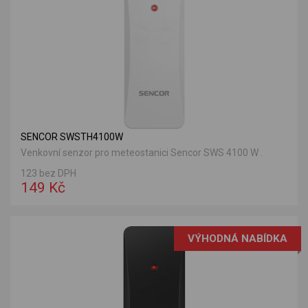
SENCOR SWSTH4100W
Venkovní senzor pro meteostanici Sencor SWS 4100 W .
123 bez DPH
149 Kč
VÝHODNÁ NABÍDKA