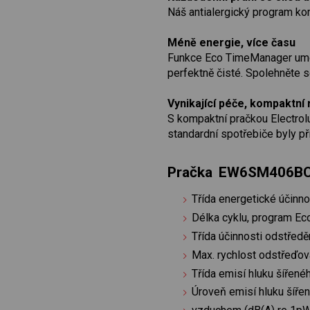
Náš antialergický program kom
Méně energie, více času
Funkce Eco TimeManager umožň
perfektně čisté. Spolehněte s
Vynikající péče, kompaktní
S kompaktní pračkou Electrol
standardní spotřebiče byly př
Pračka EW6SM406B
Třída energetické účinno
Délka cyklu, program Ec
Třída účinnosti odstředě
Max. rychlost odstřeďová
Třída emisí hluku šířen
Úroveň emisí hluku šíře