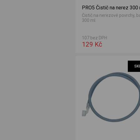
PRO5 Čistič na nerez 300
Čistič na nerezové povrchy, b
300 ml.
107 bez DPH
129 Kč
pouštěcí hadice 5011
SK