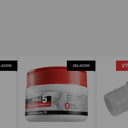
VÝ
LADEM
SKLADEM