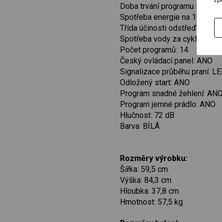
Doba trvání programu ECO: 3:
Spotřeba energie na 100 cykl
Třída účinosti odstřeďování: 
Spotřeba vody za cyklus: 40 l
Počet programů: 14
Český ovládací panel: ANO
Signalizace průběhu praní: 
Odložený start: ANO
Program snadné žehlení: AN
Program jemné prádlo: ANO
Hlučnost: 72 dB
Barva: BÍLÁ
Rozměry výrobku:
Šířka: 59,5 cm
Výška: 84,3 cm
Hloubka: 37,8 cm
Hmotnost: 57,5 kg