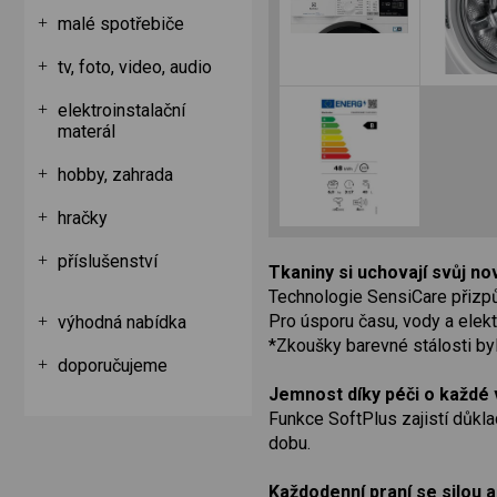
malé spotřebiče
tv, foto, video, audio
elektroinstalační
materál
hobby, zahrada
hračky
příslušenství
Tkaniny si uchovají svůj no
Technologie SensiCare přizpůs
Pro úsporu času, vody a elekt
výhodná nabídka
*Zkoušky barevné stálosti by
doporučujeme
Jemnost díky péči o každé 
Funkce SoftPlus zajistí důkl
dobu.
Každodenní praní se silou a