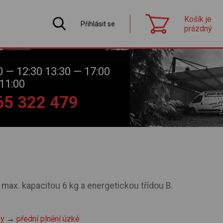
Košík je
Přihlásit se
prázdný
0 — 12:30 13:30 — 17:00
11:00
565 322 479
max. kapacitou 6 kg a energetickou třídou B.
ky
→
přední plnění úzké