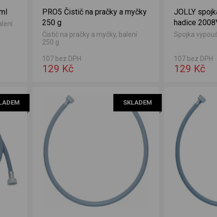
 ml
PRO5 Čistič na pračky a myčky
JOLLY spojk
250 g
hadice 2008
alení
Čistič na pračky a myčky, balení
Spojka vypouš
250 g.
107 bez DPH
107 bez DPH
129 Kč
129 Kč
LADEM
SKLADEM