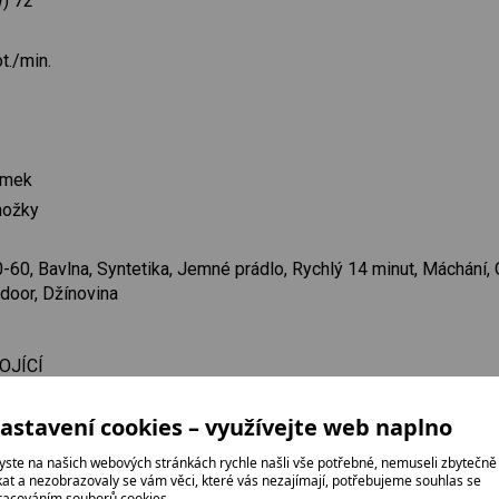
) 72
t./min.
ámek
nožky
-60, Bavlna, Syntetika, Jemné prádlo, Rychlý 14 minut, Máchání, 
tdoor, Džínovina
OJÍCÍ
astavení cookies – využívejte web naplno
yste na našich webových stránkách rychle našli vše potřebné, nemuseli zbytečně
ikat a nezobrazovaly se vám věci, které vás nezajímají, potřebujeme souhlas se
racováním souborů cookies.