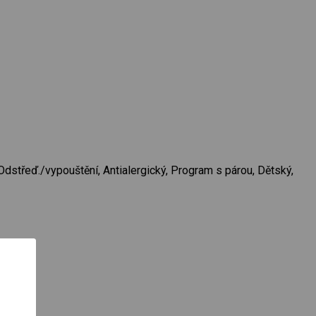
Odstřeď./vypouštění, Antialergický, Program s párou, Dětský,