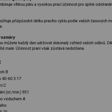
binuje vlhkou páru a vysokou prací účinnost pro úplné odstranění
uje přizpůsobit délku pracího cyklu podle vašich časových možn
e.
 rozměry
ux můžete každý den udržovat dokonalý vzhled vašich oděvů. Dí
íliš malé. Účinnost praní však zůstává nedotčena.
C
sti B
o 40-60 3:17
ní C
ní (ot./min.) 951
ého vzduchem A
ného