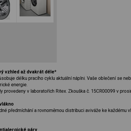
vý vzhled až dvakrát déle*
obuje délku pracího cyklu aktuální náplni. Vaše oblečení se neb
rické energie.
ly provedeny v laboratořích Ritex. Zkouška č. 15CR00099 v prosi
vlákno
adné předmíchání a rovnoměrnou distribuci aviváže ke každému vl
ntialergické páry