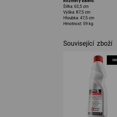
Rozměry balení:
Šířka: 63,5 cm
Výška: 87,5 cm
Hloubka: 47,5 cm
Hmotnost: 59 kg
Související zboží
hadice 5m 5006
SK