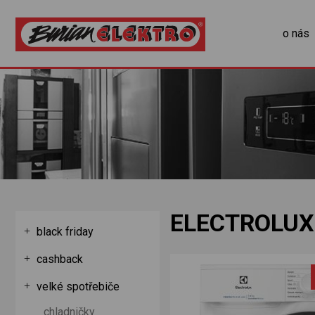
o nás
ELECTROLUX
black friday
cashback
velké spotřebiče
chladničky