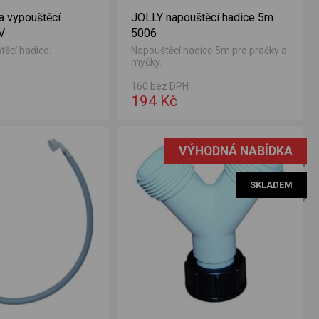
a vypouštěcí
JOLLY napouštěcí hadice 5m
V
5006
těcí hadice.
Napouštěcí hadice 5m pro pračky a
myčky.
160 bez DPH
194 Kč
VÝHODNÁ NABÍDKA
SKLADEM