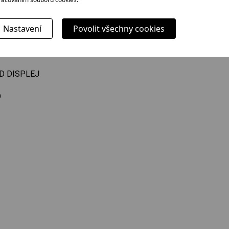
17
ů: 48 kWh
Nastavení
Povolit všechny cookies
B
LED DISPLEJ
O