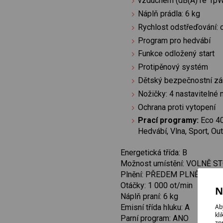
vzduchem (dB(A) re 1pW
Náplň prádla: 6 kg
Rychlost odstřeďování: o
Program pro hedvábí
Funkce odložený start
Protipěnový systém
Dětský bezpečnostní z
Nožičky: 4 nastavitelné 
Ochrana proti vytopení
Prací programy:
Eco 40
Hedvábí, Vlna, Sport, Ou
Energetická třída: B
Možnost umístění: VOLNĚ ST
Plnění: PŘEDEM PLNĚNÁ
Otáčky: 1 000 ot/min
N
Náplň praní: 6 kg
Ab
Emisní třída hluku: A
kl
Parní program: ANO
zp