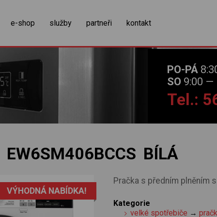
zobrazit obsah košíku
e-shop
služby
partneři
kontakt
PO-PÁ
8:3
SO
9:00 — 
Tel.: 
 EW6SM406BCCS BÍLÁ
Pračka s předním plněním s 
VÝHODNÁ NABÍDKA!
Kategorie
velké spotřebiče
→
prač