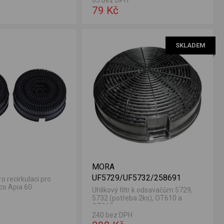
79 Kč
SKLADEM
1
MORA
UF5729/UF5732/258691
pro recirkulaci pro
co Apia 60.
Uhlíkový filtr k odsavačům 5729,
5732 (potřeba 2ks), OT610 a
OT910.
240 bez DPH