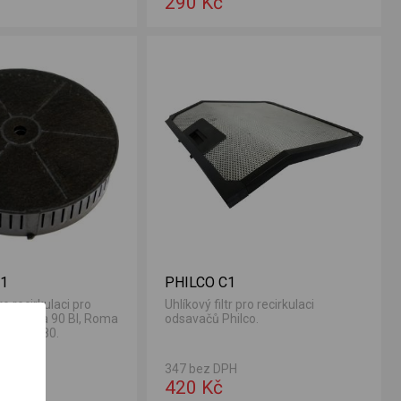
290 Kč
L1
PHILCO C1
pro recirkulaci pro
Uhlíkový filtr pro recirkulaci
lco Roma 90 Bl, Roma
odsavačů Philco.
 a Lima 80.
347 bez DPH
420 Kč