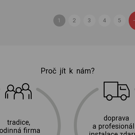
1
2
3
4
5
Proč jít k nám?
E-shop Elektro Burian
doprava
tradice,
a profesionál
rodinná firma
instalace zda