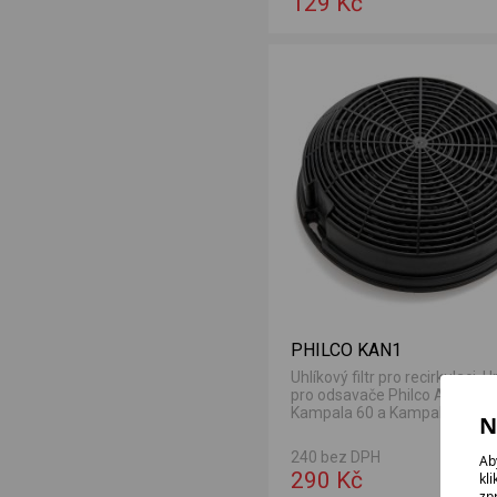
129 Kč
PHILCO KAN1
Uhlíkový filtr pro recirkulaci. 
pro odsavače Philco Ankara 6
Kampala 60 a Kampala 90.
N
240 bez DPH
Ab
290 Kč
kl
zp