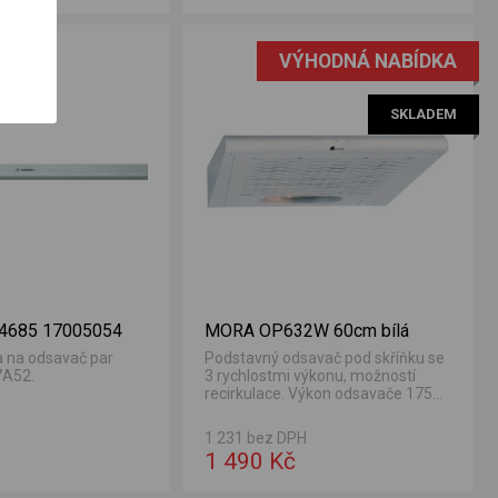
VÝHODNÁ NABÍDKA
SKLADEM
4685 17005054
MORA OP632W 60cm bílá
ta na odsavač par
Podstavný odsavač pod skříňku se
7A52.
3 rychlostmi výkonu, možností
recirkulace. Výkon odsavače 175
m3/h.
1 231 bez DPH
1 490 Kč