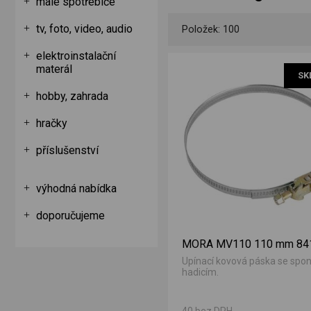
malé spotřebiče
tv, foto, video, audio
Položek: 100
elektroinstalační
materál
SK
hobby, zahrada
hračky
příslušenství
výhodná nabídka
doporučujeme
MORA MV110 110 mm 84
Upínací kovová páska se spo
hadicím.
40 bez DPH