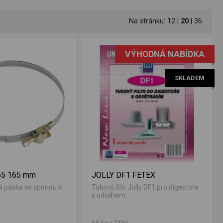
Na stránku:
12
|
20
|
36
VÝHODNÁ NABÍDKA
SKLADEM
5 165 mm
JOLLY DF1 FETEX
á páska se sponou k
Tukový filtr Jolly DF1 pro digestoře
s odtahem.
65 bez DPH