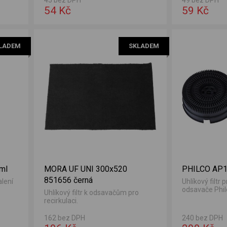
54 Kč
59 Kč
LADEM
SKLADEM
 ml
MORA UF UNI 300x520
PHILCO AP
851656 černá
alení
Uhlíkový filtr 
odsavače Phil
Uhlíkový filtr k odsavačům pro
recirkulaci.
162 bez DPH
240 bez DPH