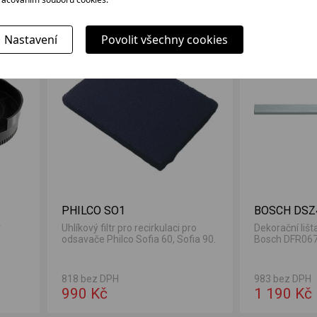
Nastavení
Povolit všechny cookies
LADEM
PHILCO SO1
BOSCH DSZ
r
Uhlíkový filtr pro recirkulaci pro
Dekorační liš
odsavače Philco Sofia 60, Sofia 90.
Bosch DFR06
818 bez DPH
983 bez DPH
990 Kč
1 190 Kč