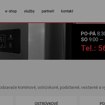
zobrazit obsah košíku
e-shop
služby
partneři
kontakt
PO-PÁ
8:3
SO
9:00 — 
Tel.: 
e odsavače komínové, ostrůvkové, podstavné, vestavné a v
OSTRŮVKOVÉ
PO