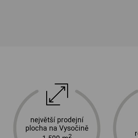
ektro
doprava a instalace elektro zařízení
největší prodejní
plocha na Vysočině
2