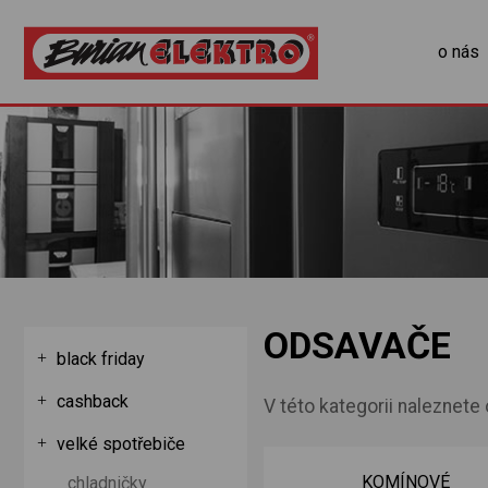
o nás
ODSAVAČE
black friday
cashback
V této kategorii naleznet
velké spotřebiče
suvné
KOMÍNOVÉ
chladničky