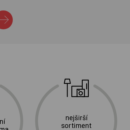
nejširší
ní
sortiment
rma