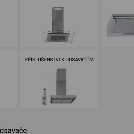
PŘÍSLUŠENSTVÍ K ODSAVAČŮM
odsavače