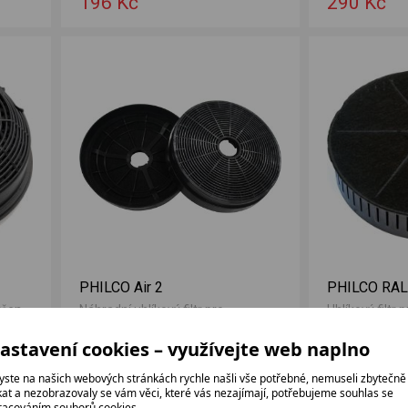
196 Kč
290 Kč
PHILCO Air 2
PHILCO RA
Určen
Náhradní uhlíkový filtr pro
Uhlíkový filtr 
0,
odsavače Philco.
odsavače Phi
90, Athena 60
astavení cookies – využívejte web naplno
247 bez DPH
281 bez DPH
yste na našich webových stránkách rychle našli vše potřebné, nemuseli zbytečně
299 Kč
340 Kč
ikat a nezobrazovaly se vám věci, které vás nezajímají, potřebujeme souhlas se
racováním souborů cookies.