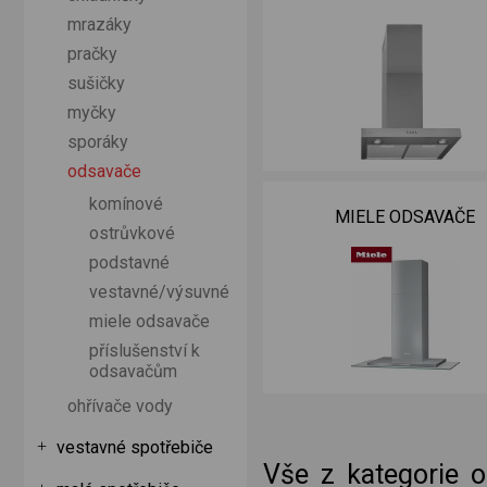
mrazáky
pračky
sušičky
myčky
sporáky
odsavače
komínové
MIELE ODSAVAČE
ostrůvkové
podstavné
vestavné/výsuvné
miele odsavače
příslušenství k
odsavačům
ohřívače vody
vestavné spotřebiče
Vše z kategorie 