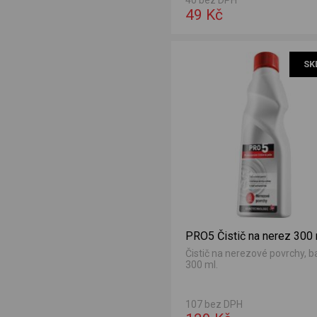
49 Kč
732/258691
SK
PRO5 Čistič na nerez 300
Čistič na nerezové povrchy, b
300 ml.
107 bez DPH