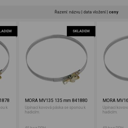
Řazení:
názvu
|
data vložení
|
ceny
LADEM
SKLADEM
1878
MORA MV135 135 mm 841880
MORA MV16
nou k
Upínací kovová páska se sponou k
Upínací kovov
hadicím.
hadicím.
45 bez DPH
49 bez DPH