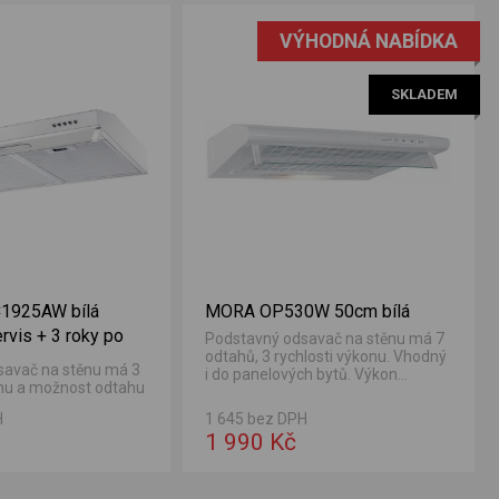
VÝHODNÁ NABÍDKA
SKLADEM
1925AW bílá
MORA OP530W 50cm bílá
rvis + 3 roky po
Podstavný odsavač na stěnu má 7
odtahů, 3 rychlosti výkonu. Vhodný
savač na stěnu má 3
i do panelových bytů. Výkon
onu a možnost odtahu
odsavače 183...
. Výkon odsavače 206
H
1 645 bez DPH
1 990 Kč