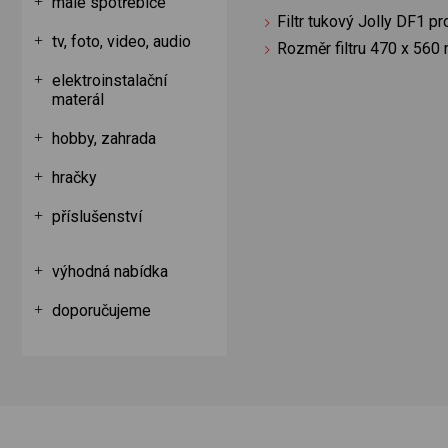
malé spotřebiče
Filtr tukový Jolly DF1 p
tv, foto, video, audio
Rozměr filtru 470 x 560
elektroinstalační
materál
hobby, zahrada
hračky
příslušenství
výhodná nabídka
doporučujeme