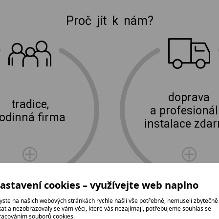
Proč jít k nám?
E-shop Elektro Burian
doprava
tradice,
a profesionál
rodinná firma
instalace zda
astavení cookies – využívejte web naplno
yste na našich webových stránkách rychle našli vše potřebné, nemuseli zbytečně
ikat a nezobrazovaly se vám věci, které vás nezajímají, potřebujeme souhlas se
racováním souborů cookies.