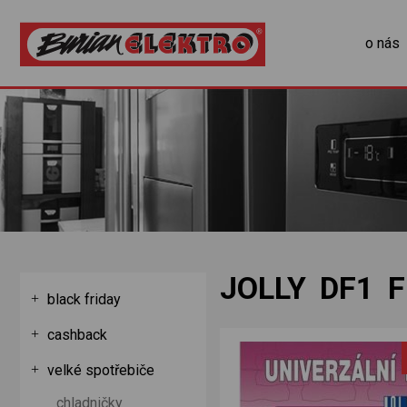
o nás
JOLLY DF1 
black friday
cashback
velké spotřebiče
chladničky