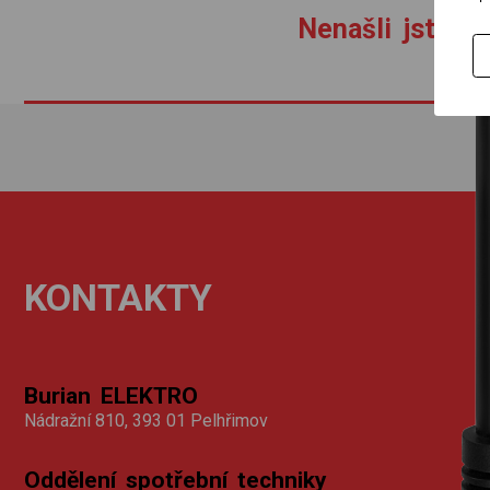
Nenašli jste zb
KONTAKTY
Burian ELEKTRO
Nádražní 810, 393 01 Pelhřimov
Oddělení spotřební techniky