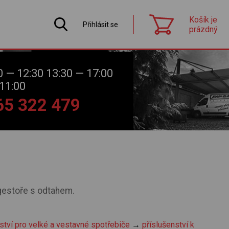
Košík je
Přihlásit se
prázdný
0 — 12:30 13:30 — 17:00
11:00
565 322 479
digestoře s odtahem.
ství pro velké a vestavné spotřebiče
→
příslušenství k