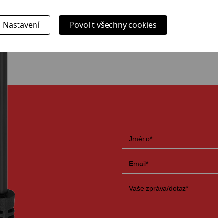
oží, které jinde nabízejí?
Neváhejte ná
Nastavení
Povolit všechny cookies