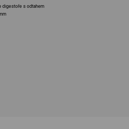
ro digestoře s odtahem
 mm