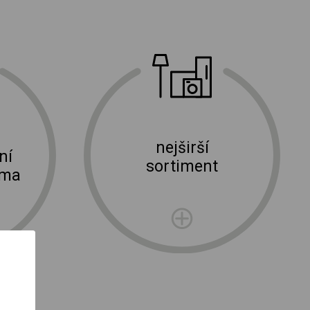
nejširší
ní
sortiment
rma