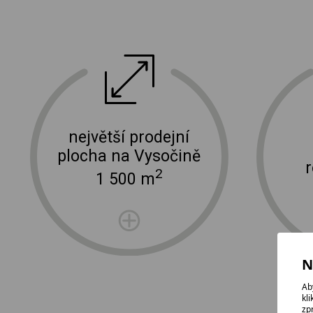
ektro
doprava a instalace elektro zařízení
největší prodejní
plocha na Vysočině
2
1 500 m
N
Ab
kl
zp