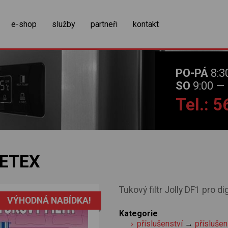
zobrazit obsah košíku
e-shop
služby
partneři
kontakt
PO-PÁ
8:3
SO
9:00 — 
Tel.: 
FETEX
Tukový filtr Jolly DF1 pro 
VÝHODNÁ NABÍDKA!
Kategorie
příslušenství
→
příslušen