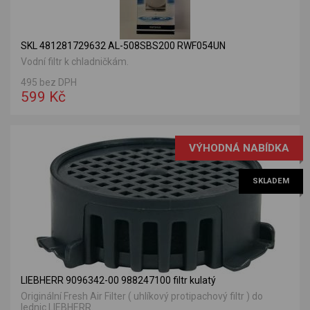
SKL 481281729632 AL-508SBS200 RWF054UN
Vodní filtr k chladničkám.
495 bez DPH
599 Kč
VÝHODNÁ NABÍDKA
SKLADEM
LIEBHERR 9096342-00 988247100 filtr kulatý
Originální Fresh Air Filter ( uhlíkový protipachový filtr ) do
lednic LIEBHERR.