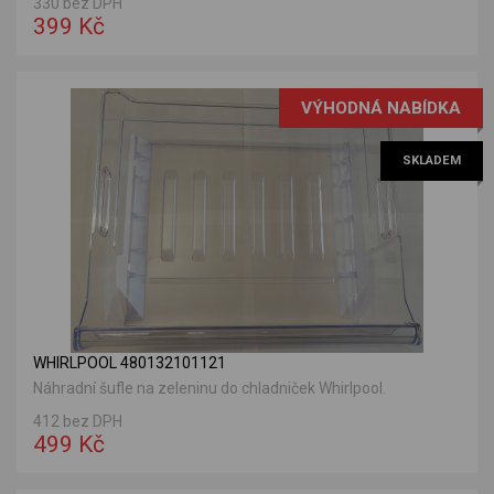
330 bez DPH
399 Kč
VÝHODNÁ NABÍDKA
SKLADEM
WHIRLPOOL 480132101121
Náhradní šufle na zeleninu do chladniček Whirlpool.
412 bez DPH
499 Kč