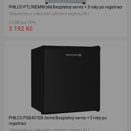
PHILCO PTL90EMW bílá Bezplatný servis + 3 roky po registraci
Chladnička o celkovém užitném objemu 90 l.
2 638 bez DPH
3 192 Kč
PHILCO PSB401EB černá Bezplatný servis + 3 roky po
registraci
Chladnička o celkovém užitném objemu 41 l.