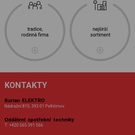
tradice,
nejširší
rodinná firma
sortiment
KONTAKTY
Burian ELEKTRO
Nádražní 810, 393 01 Pelhřimov
Oddělení spotřební techniky
T:
+420 565 391 566