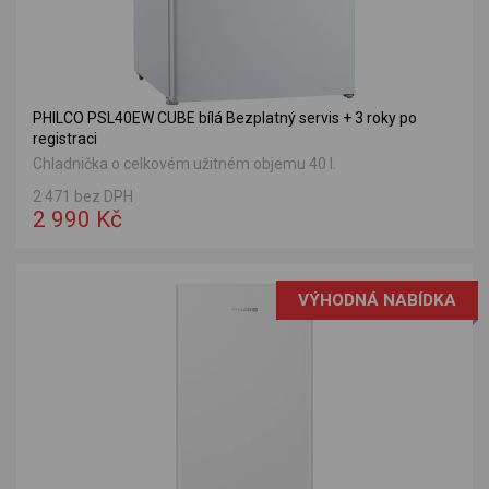
PHILCO PSL40EW CUBE bílá Bezplatný servis + 3 roky po
registraci
Chladnička o celkovém užitném objemu 40 l.
2 471 bez DPH
2 990 Kč
VÝHODNÁ NABÍDKA