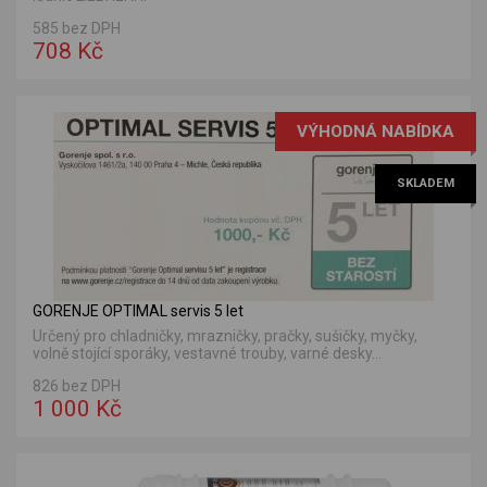
585 bez DPH
708 Kč
VÝHODNÁ NABÍDKA
SKLADEM
GORENJE OPTIMAL servis 5 let
Určený pro chladničky, mrazničky, pračky, sušičky, myčky,
volně stojící sporáky, vestavné trouby, varné desky...
826 bez DPH
1 000 Kč