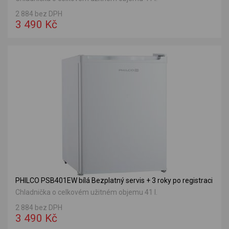
2 884 bez DPH
3 490 Kč
PHILCO PSB401EW bílá Bezplatný servis + 3 roky po registraci
Chladnička o celkovém užitném objemu 41 l.
2 884 bez DPH
3 490 Kč