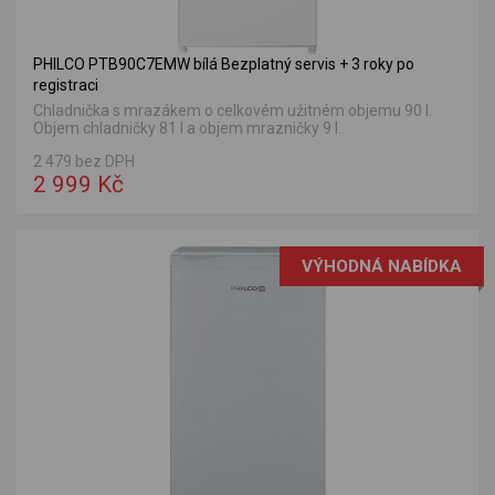
PHILCO PTB90C7EMW bílá Bezplatný servis + 3 roky po
registraci
Chladnička s mrazákem o celkovém užitném objemu 90 l.
Objem chladničky 81 l a objem mrazničky 9 l.
2 479 bez DPH
2 999 Kč
VÝHODNÁ NABÍDKA