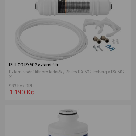
PHILCO PX502 externí filtr
Externí vodní filtr pro ledničky Philco PX 502 Iceberg a PX 502
X.
983 bez DPH
1 190 Kč