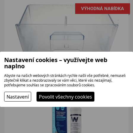
VÝHODNÁ NABÍDKA
BEKO 4237960300 zásuvka na zeleninu
Nastavení cookies – využívejte web
Náhradní zásuvka na zeleninu do lednic Beko.
naplno
438 bez DPH
Abyste na našich webových stránkách rychle našli vše potřebné, nemuseli
530 Kč
zbytečně klikat a nezobrazovaly se vám věci, které vás nezajímají,
potřebujeme souhlas se zpracováním souborů cookies.
Nastavení
Povolit všechny cookies
SKLADEM