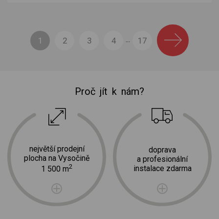
1
2
3
4
17
...
Proč jít k nám?
největší prodejní
doprava
plocha na Vysočině
a profesionální
2
instalace zdarma
1 500 m