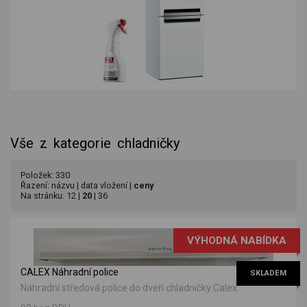
Vše z kategorie chladničky
Položek: 330
Řazení:
názvu
|
data vložení
|
ceny
Na stránku:
12
|
20
|
36
VÝHODNÁ NABÍDKA
CALEX Náhradní police
SKLADEM
Náhradní středová police do dveří chladničky Calex.