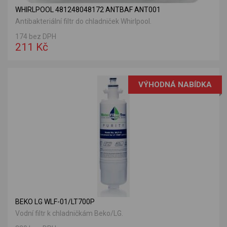
WHIRLPOOL 481248048172 ANTBAF ANT001
Antibakteriální filtr do chladniček Whirlpool.
174 bez DPH
211 Kč
VÝHODNÁ NABÍDKA
BEKO LG WLF-01/LT700P
Vodní filtr k chladničkám Beko/LG.