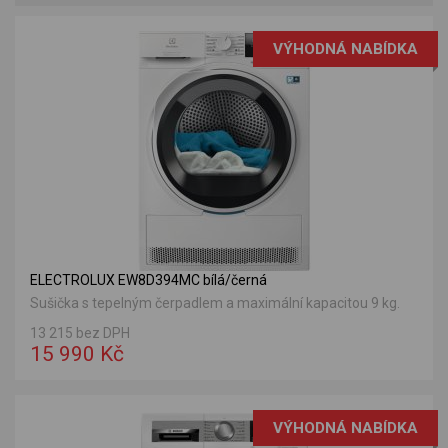
VÝHODNÁ NABÍDKA
ELECTROLUX EW8D394MC bílá/černá
Sušička s tepelným čerpadlem a maximální kapacitou 9 kg.
13 215 bez DPH
15 990 Kč
VÝHODNÁ NABÍDKA