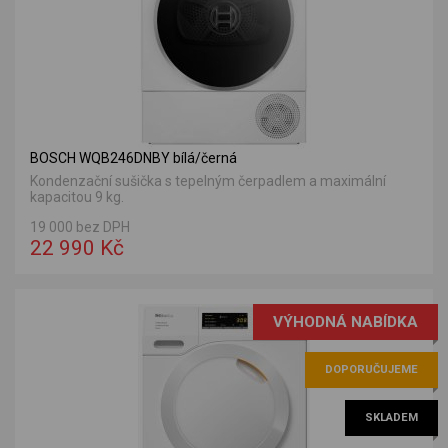
BOSCH WQB246DNBY bílá/černá
Kondenzační sušička s tepelným čerpadlem a maximální
kapacitou 9 kg.
19 000 bez DPH
22 990 Kč
VÝHODNÁ NABÍDKA
DOPORUČUJEME
SKLADEM