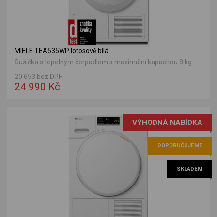
MIELE TEA535WP lotosově bílá
Sušička s tepelným čerpadlem s maximální kapacitou 8 kg.
20 653 bez DPH
24 990 Kč
VÝHODNÁ NABÍDKA
DOPORUČUJEME
SKLADEM