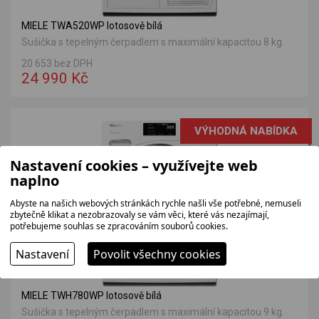
MIELE TWA520WP lotosově bílá
Sušička s tepelným čerpadlem s maximální kapacitou 8 kg.
20 653 bez DPH
24 990 Kč
VÝHODNÁ NABÍDKA
Nastavení cookies – využívejte web
DOPORUČUJEME
naplno
SKLADEM
Abyste na našich webových stránkách rychle našli vše potřebné, nemuseli
zbytečně klikat a nezobrazovaly se vám věci, které vás nezajímají,
potřebujeme souhlas se zpracováním souborů cookies.
Nastavení
Povolit všechny cookies
MIELE TWH780WP lotosově bílá
Sušička s tepelným čerpadlem s maximální kapacitou 9 kg.