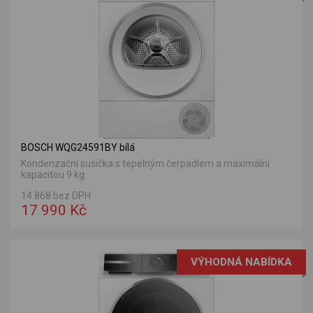
BOSCH WQG24591BY bílá
Kondenzační sušička s tepelným čerpadlem a maximální
kapacitou 9 kg.
14 868 bez DPH
17 990 Kč
VÝHODNÁ NABÍDKA