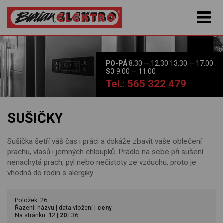
PO-PÁ
8:30 — 12:30 13:30 — 17:00
SO
9:00 — 11:00
Tel.: 565 322 479
SUŠIČKY
Sušička šetří váš čas i práci a dokáže zbavit vaše oblečení
prachu, vlasů i jemných chloupků. Prádlo na sebe při sušení
nenachytá prach, pyl nebo nečistoty ze vzduchu, proto je
vhodná do rodin s alergiky.
Položek: 26
Řazení:
názvu
|
data vložení
|
ceny
Na stránku:
12
|
20
|
36