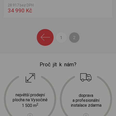
28 917 bez DPH
34 990 Kč
1
2
Proč jít k nám?
největší prodejní
doprava
plocha na Vysočině
a profesionální
2
instalace zdarma
1 500 m