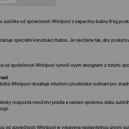
ato sušička od společnosti Whirlpool s kapacitou bubnu 8 kg posky
ačuje speciální konstrukcí bubnu. Je navržena tak, aby poskytov
ka od společnosti Whirlpool vytvoří svým designem z tohoto sp
raní
čka Whirlpool obsahuje intuitivní uživatelské rozhraní pro snadně
icky rozpozná množství prádla a nastaví správnou dobu sušícíh
rgií.
ou od společnosti Whirlpool je vybavena nastavitelnou úrovní suše