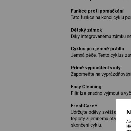
Funkce proti pomačkání
Tato funkce na konci cyklu p
Dětský zámek
Díky integrovanému zámku ne
Cyklus pro jemné prádlo
Jemná péče. Tento cyklus zar
Přímé vypouštění vody
Zapomeňte na vyprázdňování n
Easy Cleaning
Filtr lze snadno vyjmout a vyč
FreshCare+
N
Udržujte oděvy svěží až 6 hod
teploty a jemnému otáčení, kt
Ab
skončení cyklu.
kl
zp