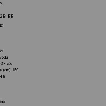
y.
3B EE
ANO
ící
 vodu
NO - vše
u (cm): 150
4 h
ěná