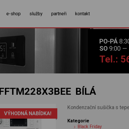
zobrazit obsah košíku
e-shop
služby
partneři
kontakt
PO-PÁ
8:3
SO
9:00 — 
Tel.: 
FFTM228X3BEE BÍLÁ
Kondenzační sušička s tepe
VÝHODNÁ NABÍDKA!
Kategorie
Black Friday