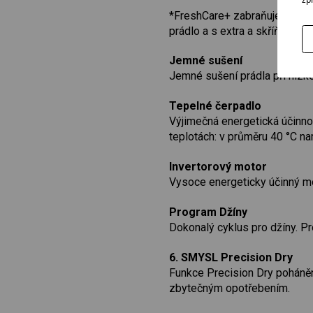
*FreshCare+ zabraňuje šíření 
prádlo a s extra a skříňovými
Jemné sušení
Jemné sušení prádla při nízké
Tepelné čerpadlo
Výjimečná energetická účinno
teplotách: v průměru 40 °C na
Invertorový motor
Vysoce energeticky účinný mo
Program Džíny
Dokonalý cyklus pro džíny. Pro
6. SMYSL Precision Dry
Funkce Precision Dry poháněná
zbytečným opotřebením.