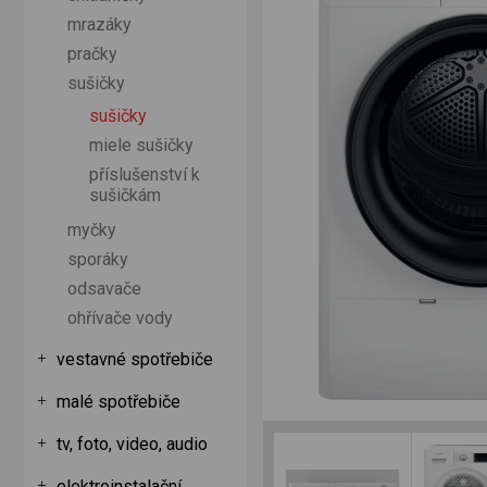
mrazáky
pračky
sušičky
sušičky
miele sušičky
příslušenství k
sušičkám
myčky
sporáky
odsavače
ohřívače vody
vestavné spotřebiče
malé spotřebiče
tv, foto, video, audio
elektroinstalační