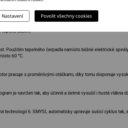
hlavních zdrojů zápachu (uvnitř sušičky) až 6 hodin po skončení
 úrovněmi sušení.
Nastavení
Povolit všechny cookies
 teplotě sušení.
st. Použitím tepelného čerpadla namísto běžné elektrické spirál
místo 60 °C.
tor pracuje s proměnlivými otáčkami, díky tomu disponuje vyso
gram je navržen tak, aby účinně a šetrně vysušil i hustá vlákna d
 technologií 6. SMYSL automaticky upravuje sušicí cyklus tak, a