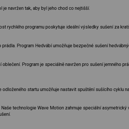
je navržen tak, aby byl jeho chod co nejtišší.
st rychlého programu poskytuje ideální výsledky sušení za kratš
prádla. Program Hedvábí umožňuje bezpečné sušení hedvábných
 oblečení. Program je speciálně navržen pro sušení jemného prád
e odloženého startu umožňuje nastavit spuštění sušícího cyklu na
í. Naše technologie Wave Motion zahrnuje speciální asymetrický 
ušení.