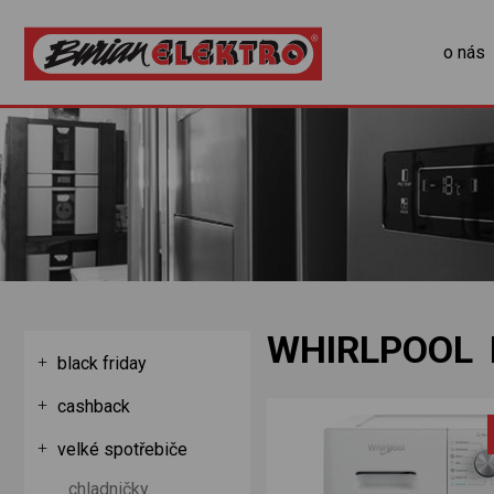
o nás
WHIRLPOOL 
black friday
cashback
velké spotřebiče
chladničky