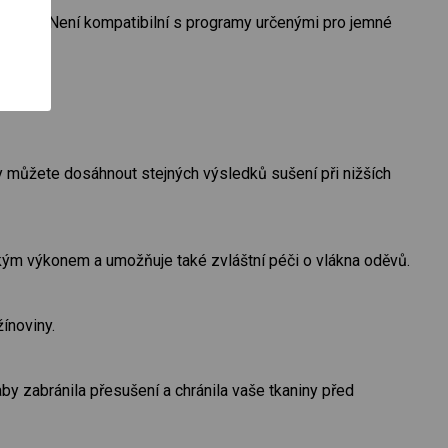
 sušení. Není kompatibilní s programy určenými pro jemné
y můžete dosáhnout stejných výsledků sušení při nižších
kým výkonem a umožňuje také zvláštní péči o vlákna oděvů.
žínoviny.
by zabránila přesušení a chránila vaše tkaniny před