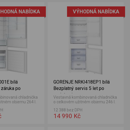
HODNÁ NABÍDKA
VÝHODNÁ NABÍDKA
01E bílá
GORENJE NRKI418EP1 bílá
 záruka po
Bezplatný servis 5 let po
registraci
binovaná chladnička
Vestavná kombinovaná chladnička
itném objemu 264 l.
o celkovém užitném objemu 246 l.
čky 281 l a objem
Objem chladničky 183 l a objem
PH
12 388 bez DPH
.
mrazničky 63 l.
č
14 990 Kč