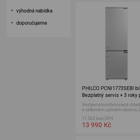
ílá Bezplatný servis 5 let po registraci
výhodná nabídka
doporučujeme
PHILCO PCNI1773SEBI bí
Bezplatný servis + 3 roky 
registraci
Vestavná kombinovaná chlad
o celkovém užitném objemu 2
Objem chladničky 180 l a obj
11 562 bez DPH
mrazničky 68 l.
13 990 Kč
traci
bílá Bezplatný servis + 3 roky po registraci