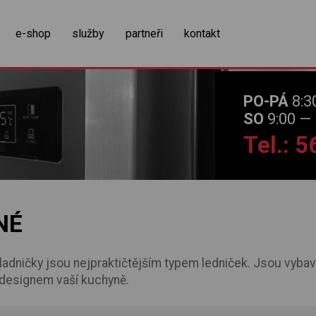
zobrazit obsah košíku
e-shop
služby
partneři
kontakt
PO-PÁ
8:3
SO
9:00 — 
Tel.: 
NÉ
dničky jsou nejpraktičtějším typem ledniček. Jsou vybav
 designem vaší kuchyně.