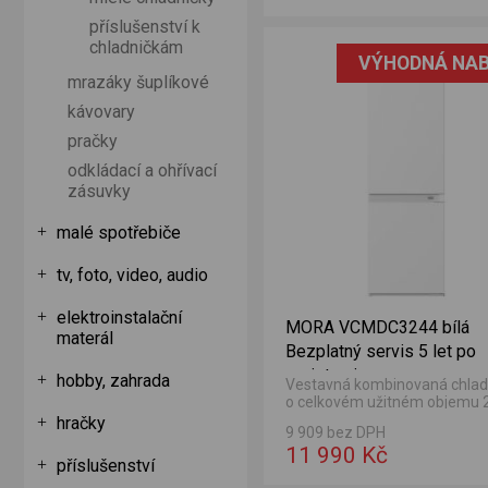
příslušenství k
lá Bezplatný servis 5 let po registraci
chladničkám
VÝHODNÁ NAB
mrazáky šuplíkové
kávovary
pračky
odkládací a ohřívací
zásuvky
malé spotřebiče
tv, foto, video, audio
elektroinstalační
MORA VCMDC3244 bílá
materál
Bezplatný servis 5 let po
registraci
hobby, zahrada
Vestavná kombinovaná chlad
o celkovém užitném objemu 2
Objem chladničky 195 l a obj
hračky
9 909 bez DPH
mrazničky 75 l.
11 990 Kč
příslušenství