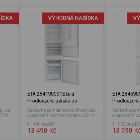
ÍDKA
VÝHODNÁ NABÍDKA
VÝ
ETA 284190001E bílá
ETA 2845900
Prodloužená záruka po
Prodloužená
registraci
registraci
nička
Vestavná kombinovaná chladnička
Vestavná kom
70 l.
o celkovém užitném objemu 281 l.
o celkovém už
em
Objem chladničky 219 l a objem
Objem chladni
11 149 bez DPH
11 562 bez D
mrazničky 62 l
mrazničky 63 l
13 490 Kč
13 990 K