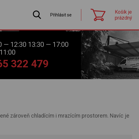
Košík je
Přihlásit se
prázdný
0 — 12:30 13:30 — 17:00
11:00
565 322 479
ené zároveň chladícím i mrazícím prostorem. Navíc je