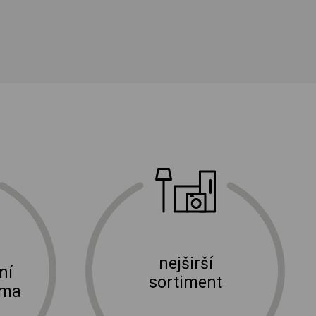
nejširší
ní
sortiment
rma