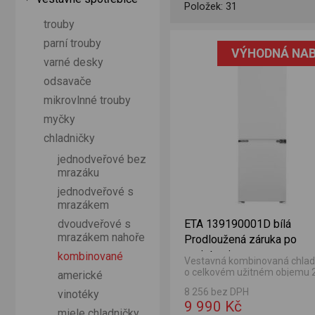
Položek: 31
trouby
lá Bezplatný servis 5 let po registraci
parní trouby
VÝHODNÁ NAB
varné desky
odsavače
mikrovlnné trouby
myčky
chladničky
jednodveřové bez
mrazáku
jednodveřové s
mrazákem
ETA 139190001D bílá
dvoudveřové s
mrazákem nahoře
Prodloužená záruka po
registraci
kombinované
Vestavná kombinovaná chlad
o celkovém užitném objemu 2
americké
Objem chladničky 179 l a obj
8 256 bez DPH
vinotéky
mrazničky 70 l.
9 990 Kč
miele chladničky