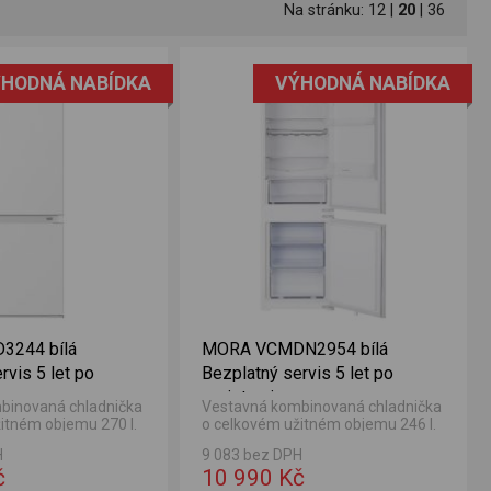
Na stránku:
12
|
20
|
36
HODNÁ NABÍDKA
VÝHODNÁ NABÍDKA
244 bílá
MORA VCMDN2954 bílá
rvis 5 let po
Bezplatný servis 5 let po
registraci
binovaná chladnička
Vestavná kombinovaná chladnička
itném objemu 270 l.
o celkovém užitném objemu 246 l.
čky 195 l a objem
Objem chladničky 183 l a objem
H
9 083 bez DPH
.
mrazničky 63 l.
č
10 990 Kč