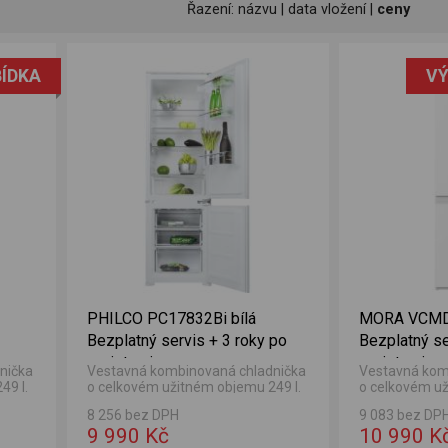
Řazení:
názvu
|
data vložení
|
ceny
ÍDKA
VÝ
PHILCO PC17832Bi bílá
MORA VCMD3
Bezplatný servis + 3 roky po
Bezplatný se
registraci
registraci
nička
Vestavná kombinovaná chladnička
Vestavná kom
49 l.
o celkovém užitném objemu 249 l.
o celkovém už
em
Objem chladničky 179 l a objem
Objem chladni
8 256 bez DPH
9 083 bez DP
mrazničky 70 l.
mrazničky 75 l
9 990 Kč
10 990 K