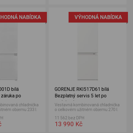
HODNÁ NABÍDKA
VÝHODNÁ NABÍDKA
01D bílá
GORENJE RKI517D61 bílá
 záruka po
Bezplatný servis 5 let po
registraci
binovaná chladnička
Vestavná kombinovaná chladnička
itném objemu 233 l.
o celkovém užitném objemu 270 l.
čky 170 l a objem
Objem chladničky 195 l a objem
PH
11 562 bez DPH
.
mrazničky 75 l.
č
13 990 Kč