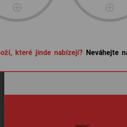
oží, které jinde nabízejí?
Neváhejte ná