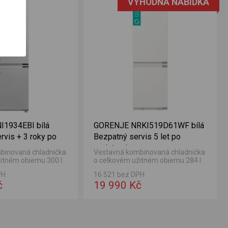
VÝHODNÁ NABÍDKA
I1934EBI bílá
GORENJE NRKI519D61WF bílá
rvis + 3 roky po
Bezpatný servis 5 let po
registraci
binovaná chladnička
Vestavná kombinovaná chladnička
itném objemu 300 l.
o celkovém užitném objemu 284 l.
čky 213 l a objem
Objem chladničky 208 l a objem
PH
16 521 bez DPH
.
mrazničky 76 l.
č
19 990 Kč