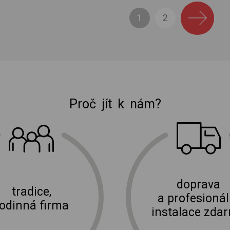
1
2
Proč jít k nám?
E-shop Elektro Burian
doprava
tradice,
a profesionál
rodinná firma
instalace zda