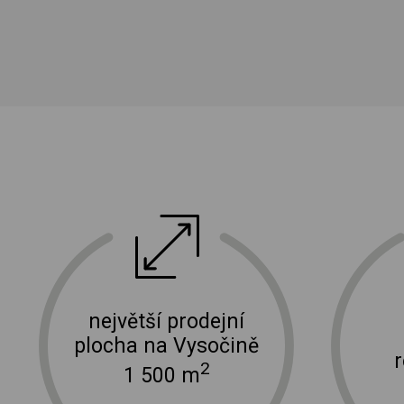
ektro
doprava a instalace elektro zařízení
největší prodejní
plocha na Vysočině
2
1 500 m