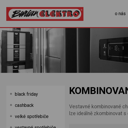
o nás
KOMBINOVA
black friday
cashback
Vestavné kombinované chla
lze ideálně zkombinovat s
velké spotřebiče
vestavné spotřebiče