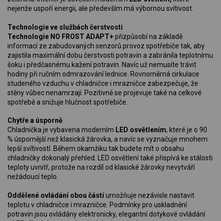
nejenže uspoří energii, ale především má výbornou svítivost.
Technologie ve službách čerstvosti
Technologie NO FROST ADAPT+
přizpůsobí na základě
informací ze zabudovaných senzorů provoz spotřebiče tak, aby
zajistila maximální dobu čerstvosti potravin a zabránila teplotnímu
šoku i předčasnému kažení potravin. Navíc už nemusíte trávit
hodiny při ručním odmrazování lednice. Rovnoměrná cirkulace
studeného vzduchu v chladničce i mrazničce zabezpečuje, že
stěny vůbec nenamrzají. Pozitivně se projevuje také na celkové
spotřebě a snižuje hlučnost spotřebiče.
Chytře a úsporně
Chladnička je vybavena moderním
LED osvětlením
, které je o 90
% úspornější než klasická žárovka, a navíc se vyznačuje mnohem
lepší svítivostí. Během okamžiku tak budete mít o obsahu
chladničky dokonalý přehled. LED osvětlení také přispívá ke stálosti
teploty uvnitř, protože na rozdíl od klasické žárovky nevytváří
nežádoucí teplo.
Oddělené ovládání obou částí
umožňuje nezávisle nastavit
teplotu v chladničce i mrazničce. Podmínky pro uskladnění
potravin jsou ovládány elektronicky, elegantní dotykové ovládání