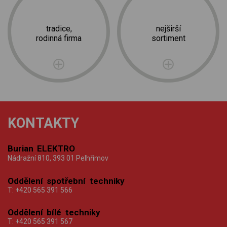
tradice,
nejširší
rodinná firma
sortiment
KONTAKTY
Burian ELEKTRO
Nádražní 810, 393 01 Pelhřimov
Oddělení spotřební techniky
T:
+420 565 391 566
Oddělení bílé techniky
T:
+420 565 391 567