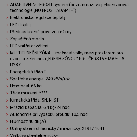
ADAPTIVNÍ NO FROST systém (beznámrazová pětisenzorová
technologie „NO FROST ADAPT+“)
Elektronická regulace teploty
LED displej
Přednastavené provozní režimy
Zapuštěná madla
LED vnitřní osvětlení
MULTIFUNKČNÍ ZÓNA – možnost volby mezi prostorem pro
ovoce a zeleninu a „FRESH ZÓNOU“ PRO ČERSTVÉ MASO A
RYBY
Energetická třída E
Spotřeba energie: 249 kWh/rok
Hmotnost: 66 kg
Třída mrazení: ****
Klimatická třída: SN, N, ST
Mrazící kapacita: 6,4 kg/24 hod
Autonomie při výpadku proudu: 10,5 hod
Hlučnost: 40 dB(A)
Užitný objem chladničky / mrazničky: 219 l / 104 l
Výškově stavitelné nožky