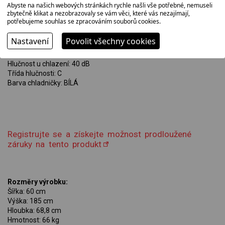
Abyste na našich webových stránkách rychle našli vše potřebné, nemuseli
Spotřeba energie za rok: 249 kWh/rok
zbytečně klikat a nezobrazovaly se vám věci, které vás nezajímají,
Supermrazení: ANO
potřebujeme souhlas se zpracováním souborů cookies.
Displej: vnější
Prázdninový režim: ANO
Nastavení
Povolit všechny cookies
Změna otevírání dveří: ANO
Typ osvětlení: LED
Hlučnost u chlazení: 40 dB
Třída hlučnosti: C
Barva chladničky: BÍLÁ
Registrujte se a získejte možnost prodloužené
záruky na tento produkt
Rozměry výrobku:
Šířka: 60 cm
Výška: 185 cm
Hloubka: 68,8 cm
Hmotnost: 66 kg