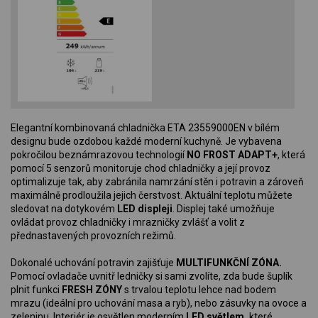
Elegantní kombinovaná chladnička ETA 23559000EN v bílém
designu bude ozdobou každé moderní kuchyně. Je vybavena
pokročilou beznámrazovou technologií
NO FROST ADAPT+
, která
pomocí 5 senzorů monitoruje chod chladničky a její provoz
optimalizuje tak, aby zabránila namrzání stěn i potravin a zároveň
maximálně prodloužila jejich čerstvost. Aktuální teplotu můžete
sledovat na dotykovém
LED displeji
. Displej také umožňuje
ovládat provoz chladničky i mrazničky zvlášť a volit z
přednastavených provozních režimů.
Dokonalé uchování potravin zajišťuje
MULTIFUNKČNÍ ZÓNA.
Pomocí ovladače uvnitř ledničky si sami zvolíte, zda bude šuplík
plnit funkci
FRESH ZÓNY
s trvalou teplotu lehce nad bodem
mrazu (ideální pro uchování masa a ryb), nebo zásuvky na ovoce a
zeleninu. Interiér je osvětlen moderním
LED světlem,
které