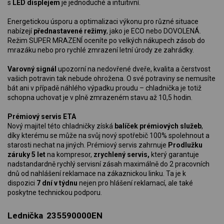
s
LED displejem
je jednoduché a intuitivní.
Energetickou úsporu a optimalizaci výkonu pro různé situace
nabízejí
přednastavené režimy
, jako je ECO nebo DOVOLENÁ.
Režim SUPER MRAZENÍ oceníte po velkých nákupech zásob do
mrazáku nebo pro rychlé zmrazení letní úrody ze zahrádky.
Varovný signál
upozorní na nedovřené dveře, kvalita a čerstvost
vašich potravin tak nebude ohrožena. O své potraviny se nemusíte
bát ani v případě náhlého výpadku proudu – chladnička je totiž
schopna uchovat je v plně zmrazeném stavu až 10,5 hodin.
Prémiový servis ETA
Nový majitel této chladničky získá
balíček prémiových služeb
,
díky kterému se může na svůj nový spotřebič 100% spolehnout a
starosti nechat na jiných. Prémiový servis zahrnuje
Prodlužku
záruky 5 let
na kompresor,
zrychlený servis,
který garantuje
nadstandardně rychlý servisní zásah maximálně do 2 pracovních
dnů od nahlášení reklamace na zákaznickou linku. Ta je k
dispozici
7 dní v týdnu
nejen pro hlášení reklamací, ale také
poskytne technickou podporu.
Lednička 235590000EN