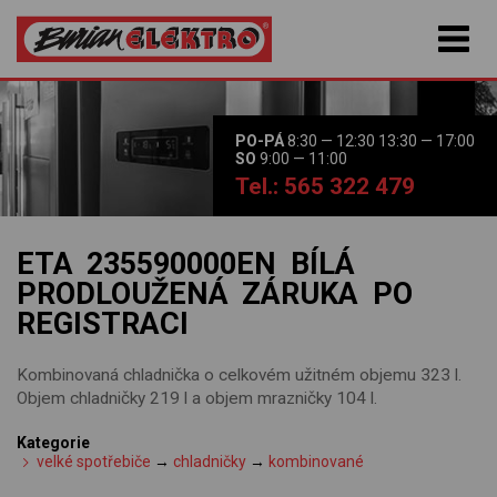
PO-PÁ
8:30 — 12:30 13:30 — 17:00
SO
9:00 — 11:00
Tel.: 565 322 479
ETA 235590000EN BÍLÁ
PRODLOUŽENÁ ZÁRUKA PO
REGISTRACI
Kombinovaná chladnička o celkovém užitném objemu 323 l.
Objem chladničky 219 l a objem mrazničky 104 l.
Kategorie
velké spotřebiče
→
chladničky
→
kombinované