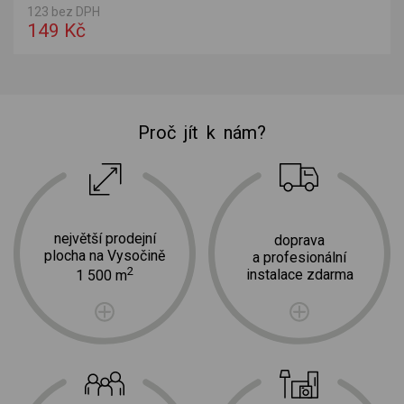
123 bez DPH
149 Kč
Proč jít k nám?
největší prodejní
doprava
plocha na Vysočině
a profesionální
2
instalace zdarma
1 500 m