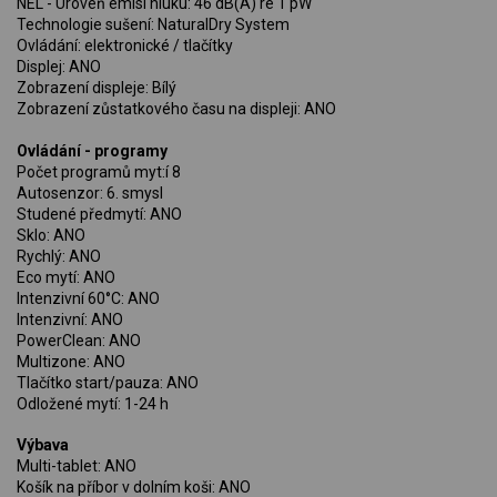
NEL - Úroveň emisí hluku: 46 dB(A) re 1 pW
Technologie sušení: NaturalDry System
Ovládání: elektronické / tlačítky
Displej: ANO
Zobrazení displeje: Bílý
Zobrazení zůstatkového času na displeji: ANO
Ovládání - programy
Počet programů myt:í 8
Autosenzor: 6. smysl
Studené předmytí: ANO
Sklo: ANO
Rychlý: ANO
Eco mytí: ANO
Intenzivní 60°C: ANO
Intenzivní: ANO
PowerClean: ANO
Multizone: ANO
Tlačítko start/pauza: ANO
Odložené mytí: 1-24 h
Výbava
Multi-tablet: ANO
Košík na příbor v dolním koši: ANO