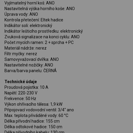
Vyjímatelný horní koš: ANO
Nastavitelná výška horního koše: ANO
Úprava vody: ANO
Kontrola přetečení: Eltek hadice
Indikátor soli: elektronický
Indikátor lešticího prostředku: elektronický
Zvuková signalizace na konci cyklu: ANO
Počet mycích ramen: 2 + sprcha + PC
Materiál nádrže: nerez
Filtr myčky: nerez
Samovyvažovací dvířka: ANO
Nastavitelné nožičky: ANO
Barva/barva panelu: ČERNÁ
Technické údaje
Proudová pojistka: 10 A
Napětí: 220-230 V
Frekvence: 50 Hz
Výkon ohřívacího tělesa: 1,9 kW
Připojovací vodovodní ventil: 3/4" ano
Max. teplota přiváděné vody: 60 °C
Délka přívodní hadice: 155 cm
Délka odtokové hadice: 150 cm
Délka přívodního kabelu: 130 cm