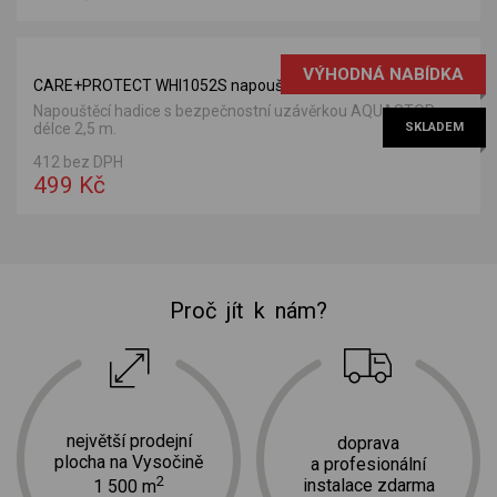
VÝHODNÁ NABÍDKA
CARE+PROTECT WHI1052S napouštěcí hadice
Napouštěcí hadice s bezpečnostní uzávěrkou AQUASTOP o
délce 2,5 m.
SKLADEM
412 bez DPH
499 Kč
Proč jít k nám?
největší prodejní
doprava
plocha na Vysočině
a profesionální
2
instalace zdarma
1 500 m