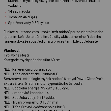
ukončení mycího cyklu, rychlé dosušení přirozenou cirkulací
vzduchu.
14 sad nádobí
Tichá jen 46 dB(A)
Spotřeba vody 9,5/l cyklus
Funkce Multizone vám umožní mýt nádobí pouze v horním nebo
spodním koši. Je to dáno tím, že díky aktivaci horního či dolního
ramena dokáže soustředit mycí proces tam, kde potřebujete.
Vlastnosti
Typ: volně stojící
Kategorie myčky nádobí: šířka 60 cm
NEL - Referenční program: eco
NEL - Třída energetické účinnosti: E
Senzorová technologie myček nádobí: 6.smysl PowerCleanPro™
Extra záruka: 5 let na motor vypouštěcího čerpadla
NEL - Spotřeba energie: 95 kWh / 100 cykl.
NEL - Jmenovitá kapacita: 14
NEL - Spotřeba vody: 9,5 l / cyklus
NEL - Trvání programu: 3:10 / h:min
NEL - Třída úrovně vydávaného hluku: C