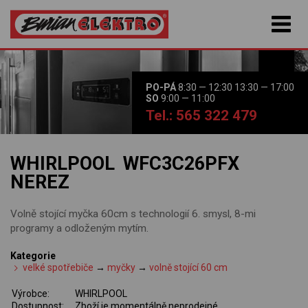
PO-PÁ
8:30 — 12:30 13:30 — 17:00
SO
9:00 — 11:00
Tel.: 565 322 479
WHIRLPOOL WFC3C26PFX
NEREZ
Volně stojící myčka 60cm s technologií 6. smysl, 8-mi
programy a odloženým mytím.
Kategorie
velké spotřebiče
→
myčky
→
volně stojící 60 cm
Výrobce:
WHIRLPOOL
Dostupnost:
Zboží je momentálně neprodejné.