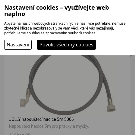
PRO5 Čistič na pračky a myčky 250 g
Nastavení cookies – využívejte web
naplno
Čistič na pračky a myčky, balení 250 g.
107 bez DPH
Abyste na našich webových stránkách rychle našli vše potřebné, nemuseli
129 Kč
zbytečně klikat a nezobrazovaly se vám věci, které vás nezajímají,
potřebujeme souhlas se zpracováním souborů cookies.
Nastavení
Povolit všechny cookies
SKLADEM
JOLLY napouštěcí hadice 5m 5006
Napouštěcí hadice 5m pro pračky a myčky.