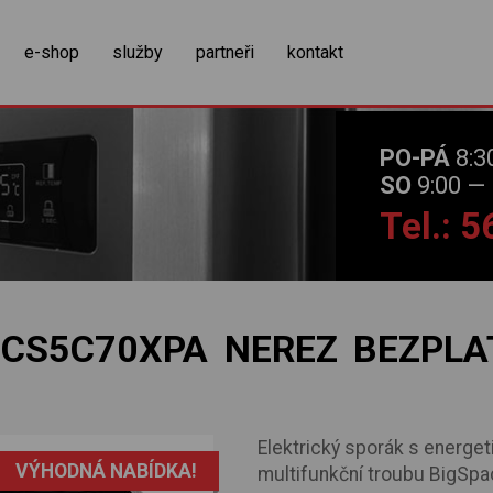
zobrazit obsah košíku
e-shop
služby
partneři
kontakt
PO-PÁ
8:3
SO
9:00 — 
Tel.: 
CS5C70XPA NEREZ BEZPLAT
Elektrický sporák s energet
VÝHODNÁ NABÍDKA!
multifunkční troubu BigSpac