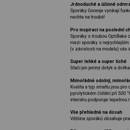
Jrdnoduché a účinné odmr
Sporáky Gorenje vynikají fun
nechte na troubě!
Pro inspiraci na poslední ch
Sporáky s troubou OptiBake d
mezi sporáky s nejrychlejším 
(v závislosti na modelu) vás
Super lehké a super tiché
Stačí jen jemný dotyk a dvířka
Mimořádně odolný, mimořá
Kvalita a typ smaltu jsou pro
pyrolytickém čištění při 500 
interiéru podporuje tepelnou 
Vše přehledně na dosah
Většina sporáků obsahuje prak