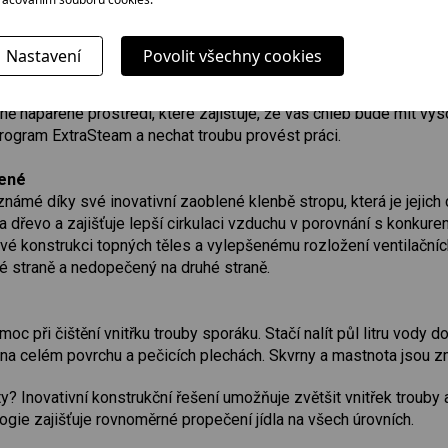
odné, křupavé smažené jídlo bez kalorií navíc. Tato metoda mi
okonale lahodná křupavá zlatá kůrka. Vhodné pro pečení malých k
Nastavení
Povolit všechny cookies
s párou
ně napařené prostředí, které zajišťuje, že váš chléb bude mít vyso
rogram ExtraSteam a nechat troubu provést práci.
ené
námé díky své inovativní zaoblené klenbě stropu, která je jejic
a dřevo a zajišťuje lepší cirkulaci vzduchu v porovnání s konku
 konstrukci topných těles a vylepšenému rozložení ventilačních o
é straně a nedopečený na druhé straně.
oc při čištění vnitřku trouby sporáku. Stačí nalít půl litru vod
 na celém povrchu a pečicích plechách. Skvrny a mastnota jsou zm
y? Inovativní konstrukční řešení umožňuje zvětšit vnitřek trouby 
ogie zajišťuje rovnoměrné propečení jídla na všech úrovních.