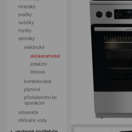
mrazáky
pračky
sušičky
myčky
sporáky
elektrické
sklokeramické
indukční
litinové
kombinované
plynové
příslušenství ke
sporákům
odsavače
ohřívače vody
vestavné spotřebiče