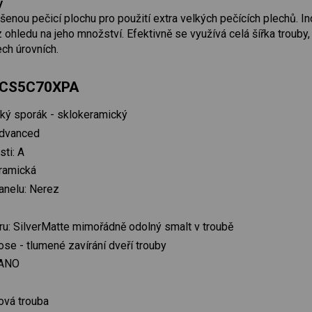
y
šenou pečicí plochu pro použití extra velkých pečících plechů. I
ohledu na jeho množství. Efektivně se využívá celá šířka trouby, 
ch úrovních.
GECS5C70XPA
cký sporák - sklokeramický
Advanced
sti: A
eramická
anelu: Nerez
oru: SilverMatte mimořádně odolný smalt v troubě
lose - tlumené zavírání dveří trouby
 ANO
ová trouba