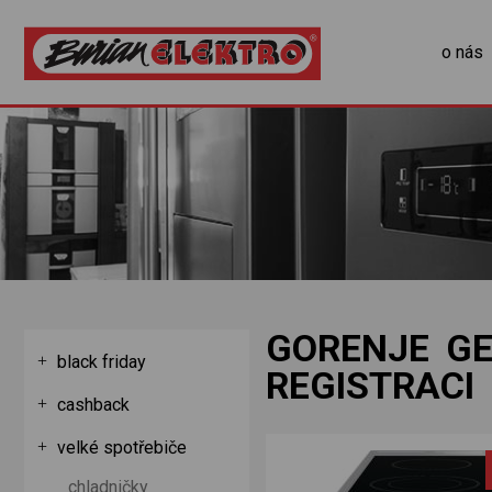
o nás
GORENJE GE
black friday
REGISTRACI
cashback
velké spotřebiče
chladničky