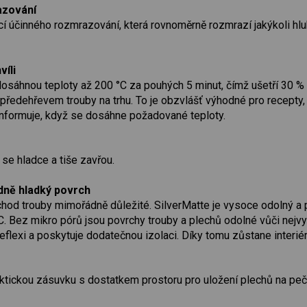
azování
kcí účinného rozmrazování, která rovnoměrně rozmrazí jakýkoli 
víli
osáhnou teploty až 200 °C za pouhých 5 minut, čímž ušetří 30 % 
předehřevem trouby na trhu. To je obzvlášť výhodné pro recepty, 
 informuje, když se dosáhne požadované teploty.
 se hladce a tiše zavřou.
dně hladký povrch
 chod trouby mimořádně důležité. SilverMatte je vysoce odolný a pe
°C. Bez mikro pórů jsou povrchy trouby a plechů odolné vůči nejv
reflexi a poskytuje dodatečnou izolaci. Díky tomu zůstane interiér
tickou zásuvku s dostatkem prostoru pro uložení plechů na pečen