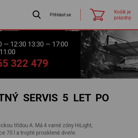
Košík je
Přihlásit se
prázdný
0 — 12:30 13:30 — 17:00
11:00
565 322 479
NÝ SERVIS 5 LET PO
ickou třídou A. Má 4 varné zóny HiLight,
e 70 l a trojité prosklené dveře.