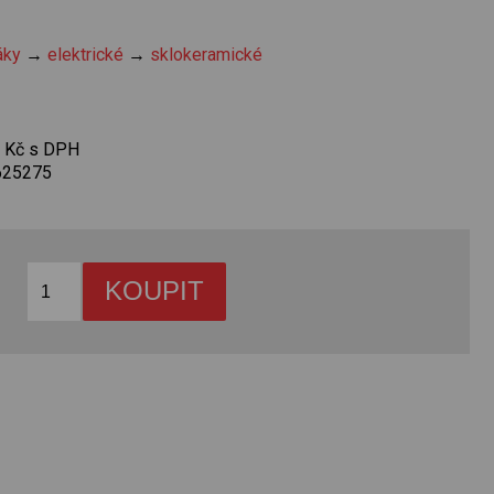
áky
→
elektrické
→
sklokeramické
0 Kč s DPH
625275