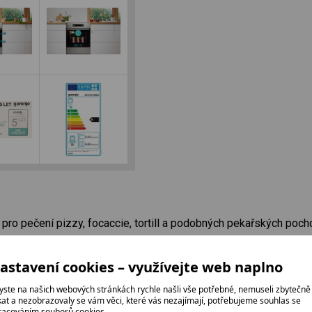
pro pečení pizzy, focaccie, tortill a podobných pekařských poch
í mražených dobrot
astavení cookies – využívejte web naplno
 je ideální volbou pro všechna mražená jídla a hotová jídla.
yste na našich webových stránkách rychle našli vše potřebné, nemuseli zbytečně
ikat a nezobrazovaly se vám věci, které vás nezajímají, potřebujeme souhlas se
racováním souborů cookies.