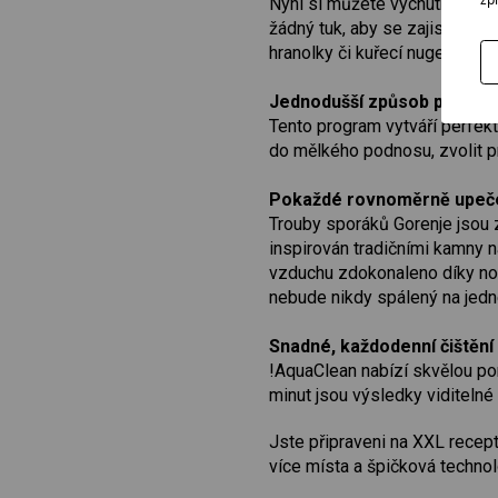
Nyní si můžete vychutnat lah
žádný tuk, aby se zajistila d
hranolky či kuřecí nugetky.
Jednodušší způsob pečení 
Tento program vytváří perfekt
do mělkého podnosu, zvolit p
Pokaždé rovnoměrně upeč
Trouby sporáků Gorenje jsou z
inspirován tradičními kamny n
vzduchu zdokonaleno díky nové
nebude nikdy spálený na jedn
Snadné, každodenní čištění
!AquaClean nabízí skvělou pom
minut jsou výsledky viditelné
Jste připraveni na XXL recept
více místa a špičková technol