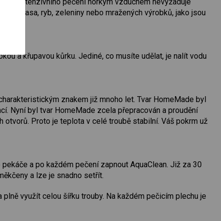
mořádně intenzivního pečení horkým vzduchem nevyžaduje
ousků masa, ryb, zeleniny nebo mražených výrobků, jako jsou
kou a křupavou kůrku. Jediné, co musíte udělat, je nalít vodu
h charakteristickým znakem již mnoho let. Tvar HomeMade byl
rencí. Nyní byl tvar HomeMade zcela přepracován a proudění
tvorů. Proto je teplota v celé troubě stabilní. Váš pokrm už
y do pekáče a po každém pečení zapnout AquaClean. Již za 30
ěkčeny a lze je snadno setřít.
a plně využít celou šířku trouby. Na každém pečicím plechu je