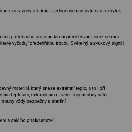
hluboce zmrazený předmět. Jednoduše nastavte čas a zbytek
času potřebného pro standardní předehřívání, čímž se řadí
které vyžadují předehřátou troubu. Světelný a zvukový signál
vný materiál, který snese extrémní teplo, a to i při
yšším teplotám, mikrovlnám či páře. Trojnásobný nátěr
 trouby vždy bezpečný a sterilní.
í a dalšího příslušenství.