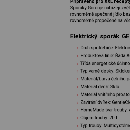
Připraveno pro XXL recept
Sporáky Gorenje nabízejí zvět
rovnoměrně upečené jídlo bez 
rovnoměrně propečené na vše
Elektrický sporák 
Druh spotřebiče: Elektri
Produktová linie: Řada 
Třída energetické účinno
Typ varné desky: Sklok
Materiál/barva čelního p
Materiál dveří: Sklo
Materiál vnitřního prost
Zavírání dvířek: GentleC
HomeMade tvar trouby:
Objem trouby: 70 l
Typ trouby: Multisystém