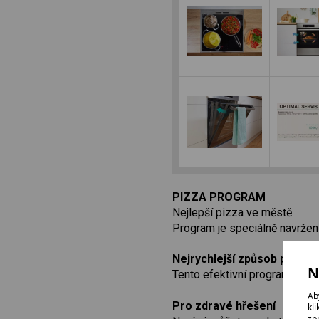
PIZZA PROGRAM
Nejlepší pizza ve městě
Program je speciálně navržen 
Nejrychlejší způsob pečen
N
Tento efektivní program pečení
Ab
Pro zdravé hřešení
kl
zp