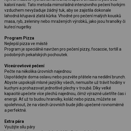
kalorií navíc. Tato metoda mimořádně intenzivního pečení horkým
vzduchem nevyžaduje žádný tuk, aby se zajistila dokonale
lahodná křupavá zlatá kůrka. Vhodné pro pečení malých kousků
masa, ryb, zeleniny nebo mražených výrobků, jako jsou hranolky či
kuřecí nugetky.
Program Pizza
Nejlepší pizza ve městě
Program je speciálně navržen pro pečení pizzy, focaccie, tortill a
podobných pekařských pochoutek.
Víceúrovňové pečení
Pečte na několika úrovních najednou
Uspořádejte doma oslavu nebo pozvěte přátele na nedělní brunch.
Abyste uspokojili mlsné jazýčky všech, nemusíte už trávit hodiny v
kuchyni a prohazovat jednotlivé plechy v troubě. Díky velké
kapacitě upečete více plechů najednou, čímž výrazně ušetříte čas i
energii. Ať už to budou hranolky, koláč nebo pizza, můžete se
spolehnout, že na všech úrovních bude jídlo upečené rovnoměrně
a perfektně.
Extra pára
Využijte sílu páry