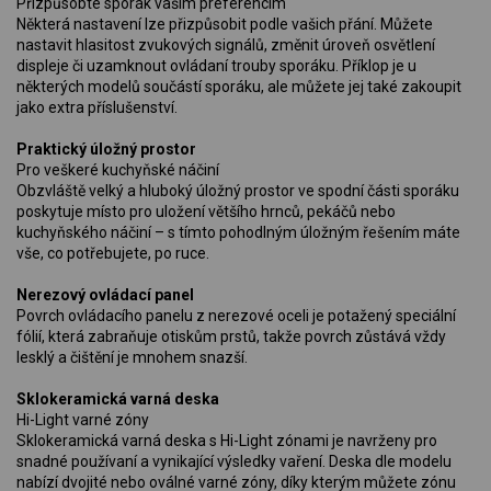
Přizpůsobte sporák vaším preferencím
Některá nastavení lze přizpůsobit podle vašich přání. Můžete
nastavit hlasitost zvukových signálů, změnit úroveň osvětlení
displeje či uzamknout ovládaní trouby sporáku. Příklop je u
některých modelů součástí sporáku, ale můžete jej také zakoupit
jako extra příslušenství.
Praktický úložný prostor
Pro veškeré kuchyňské náčiní
Obzvláště velký a hluboký úložný prostor ve spodní části sporáku
poskytuje místo pro uložení většího hrnců, pekáčů nebo
kuchyňského náčiní – s tímto pohodlným úložným řešením máte
vše, co potřebujete, po ruce.
Nerezový ovládací panel
Povrch ovládacího panelu z nerezové oceli je potažený speciální
fólií, která zabraňuje otiskům prstů, takže povrch zůstává vždy
lesklý a čištění je mnohem snazší.
Sklokeramická varná deska
Hi-Light varné zóny
Sklokeramická varná deska s Hi-Light zónami je navrženy pro
snadné používaní a vynikající výsledky vaření. Deska dle modelu
nabízí dvojité nebo oválné varné zóny, díky kterým můžete zónu