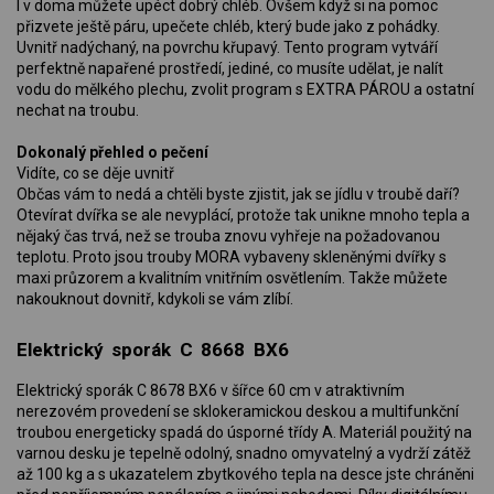
I v doma můžete upéct dobrý chléb. Ovšem když si na pomoc
přizvete ještě páru, upečete chléb, který bude jako z pohádky.
Uvnitř nadýchaný, na povrchu křupavý. Tento program vytváří
perfektně napařené prostředí, jediné, co musíte udělat, je nalít
vodu do mělkého plechu, zvolit program s EXTRA PÁROU a ostatní
nechat na troubu.
Dokonalý přehled o pečení
Vidíte, co se děje uvnitř
Občas vám to nedá a chtěli byste zjistit, jak se jídlu v troubě daří?
Otevírat dvířka se ale nevyplácí, protože tak unikne mnoho tepla a
nějaký čas trvá, než se trouba znovu vyhřeje na požadovanou
teplotu. Proto jsou trouby MORA vybaveny skleněnými dvířky s
maxi průzorem a kvalitním vnitřním osvětlením. Takže můžete
nakouknout dovnitř, kdykoli se vám zlíbí.
Elektrický sporák C 8668 BX6
Elektrický sporák C 8678 BX6 v šířce 60 cm v atraktivním
nerezovém provedení se sklokeramickou deskou a multifunkční
troubou energeticky spadá do úsporné třídy A. Materiál použitý na
varnou desku je tepelně odolný, snadno omyvatelný a vydrží zátěž
až 100 kg a s ukazatelem zbytkového tepla na desce jste chráněni