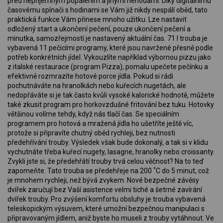
před nepříjemným popálením a jinými nehodami. Díky digitálnímu
časovému spínači s hodinami se Vám již nikdy nespálí oběd, tato
praktická funkce Vám přinese mnoho užitku. Lze nastavit
odložený start a ukončení pečení, pouze ukončení pečení a
minutka, samozřejmostí je nastavený aktuální čas. 71 l trouba je
vybavená 11 pečicími programy, které jsou navržené přesně podle
potřeb konkrétních jídel. Vykouzlíte například výbornou pizzu jako
z italské restaurace (program Pizza), pomalu upečete pečínku a
efektivně rozmrazíte hotové porce jídla. Pokud si rádi
pochutnáváte na hranolkách nebo kuřecích nugetách, ale
nedopřáváte si je tak často kvůli vysoké kalorické hodnotě, můžete
také zkusit program pro horkovzdušné fritování bez tuku. Hotovky
většinou volíme tehdy, když nás tlačí čas. Se speciálním
programem pro hotová a mražená jídla ho ušetříte ještě víc,
protože si připravíte chutný oběd rychleji, bez nutnosti
předehřívání trouby. Výsledek však bude dokonalý, a tak si v klidu
vychutnáte třeba kuřecí nugety, lasagne, hranolky nebo croissanty.
Zvykli jste si, že předehřátí trouby trvá celou věčnost? Na to teď
zapomeňte. Tato trouba se předehřeje na 200 ˚C do 5 minut, což
je mnohem rychleji, než bývá zvykem. Nové bezpečné závěsy
dvířek zaručují bez Vaší asistence velmi tiché a šetrné zavírání
dvířek trouby. Pro zvýšení komfortu obsluhy je trouba vybavená
teleskopickým výsuvem, které umožní bezpečnou manipulaci s
připravovaným jídlem, aniž byste ho museli z trouby vytáhnout. Ve