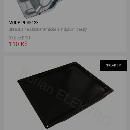
MORA PRSK123
Škrabka na sklokeramické a indukční desky.
91 bez DPH
110 Kč
SKLADEM