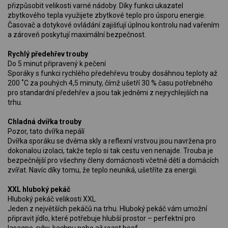
přizpůsobit velikosti varné nádoby. Díky funkci ukazatel
zbytkového tepla využijete zbytkové teplo pro úsporu energie.
Časovač a dotykové ovládání zajišťují úplnou kontrolu nad vařením
a zároveň poskytují maximální bezpečnost.
Rychlý předehřev trouby
Do 5 minut připravený k pečení
Sporáky s funkci rychlého předehřevu trouby dosáhnou teploty až
200 ˚C za pouhých 4,5 minuty, čímž ušetří 30 % času potřebného
pro standardní předehřev a jsou tak jedněmi z nejrychlejších na
trhu.
Chladná dvířka trouby
Pozor, tato dvířka nepálí
Dvířka sporáku se dvěma skly a reflexní vrstvou jsou navržena pro
dokonalou izolaci, takže teplo si tak cestu ven nenajde. Trouba je
bezpečnější pro všechny členy domácnosti včetně dětí a domácích
zvířat. Navíc díky tomu, že teplo neuniká, ušetříte za energii.
XXL hluboký pekáč
Hluboký pekáč velikosti XXL
Jeden z největších pekáčů na trhu. Hluboký pekáč vám umožní
připravit jídlo, které potřebuje hlubší prostor – perfektní pro