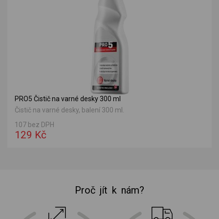
PRO5 Čistič na varné desky 300 ml
Čistič na varné desky, balení 300 ml.
107 bez DPH
129 Kč
Proč jít k nám?