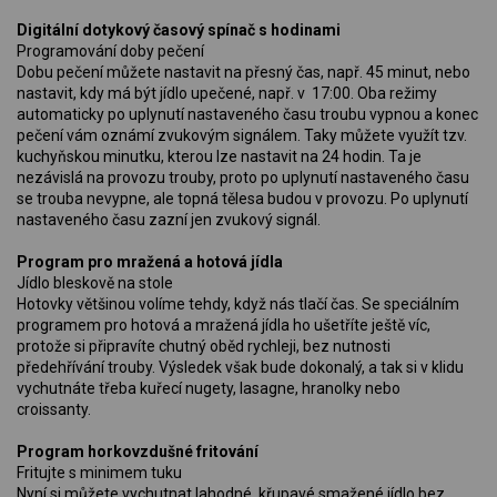
Digitální dotykový časový spínač s hodinami
Programování doby pečení
Dobu pečení můžete nastavit na přesný čas, např. 45 minut, nebo
nastavit, kdy má být jídlo upečené, např. v 17:00. Oba režimy
automaticky po uplynutí nastaveného času troubu vypnou a konec
pečení vám oznámí zvukovým signálem. Taky můžete využít tzv.
kuchyňskou minutku, kterou lze nastavit na 24 hodin. Ta je
nezávislá na provozu trouby, proto po uplynutí nastaveného času
se trouba nevypne, ale topná tělesa budou v provozu. Po uplynutí
nastaveného času zazní jen zvukový signál.
Program pro mražená a hotová jídla
Jídlo bleskově na stole
Hotovky většinou volíme tehdy, když nás tlačí čas. Se speciálním
programem pro hotová a mražená jídla ho ušetříte ještě víc,
protože si připravíte chutný oběd rychleji, bez nutnosti
předehřívání trouby. Výsledek však bude dokonalý, a tak si v klidu
vychutnáte třeba kuřecí nugety, lasagne, hranolky nebo
croissanty.
Program horkovzdušné fritování
Fritujte s minimem tuku
Nyní si můžete vychutnat lahodné, křupavé smažené jídlo bez