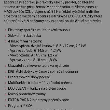
spodní části sporáku je praktický úložný prostor, do kterého
snadno uložíte příslušenství v podobě roštu, mělkého plechu a
MAXI pekáče XXL o objemu až 8 l. Perfektní vyčištění vnitřního
prostoru po každém pečení zajistí funkce ECO CLEAN, díky které
odstraníte i větší nečistoty bez nutnosti použít čisticí prostředek.
Elektrický sporák s multifunkční troubou
Sklokeramická deska
4 HiLight varné zóny:
- Vlevo vpředu dvojitá kruhová: Ø 21/12 cm, 2,2 kW
- Vpravo vpředu: Ø 14,5 cm, 1,2 kW
- Vlevo vzadu: Ø 14,5 cm, 1,2 kW
- Vpravo vzadu: Ø 18 cm, 1,8 kW
Ukazatel zbytkového tepla varných zón
DIGITÁLNÍ dotykový časový spínač s hodinami
Programování doby pečení
Multifunkční trouba – 11 způsobů ohřevu
ECO CLEAN – funkce na čištění trouby
Rychlý předehřev trouby
EXTRA PÁRA 2 programy pečení v páře
Program PIZZA