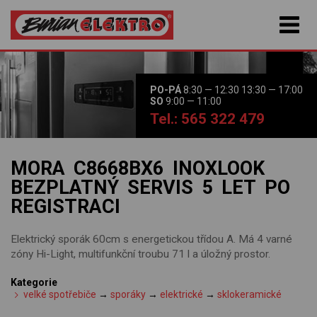
PO-PÁ
8:30 — 12:30 13:30 — 17:00
SO
9:00 — 11:00
Tel.: 565 322 479
MORA C8668BX6 INOXLOOK
BEZPLATNÝ SERVIS 5 LET PO
REGISTRACI
Elektrický sporák 60cm s energetickou třídou A. Má 4 varné
zóny Hi-Light, multifunkční troubu 71 l a úložný prostor.
Kategorie
velké spotřebiče
→
sporáky
→
elektrické
→
sklokeramické