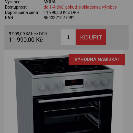
Výrobce:
MORA
Dostupnost:
do 1-4 dnů, pokud je skladem u výrobce
Doporučená cena:
11 990,00 Kč s DPH
EAN:
8590371077982
9 909,09 Kč bez DPH
11 990,00 Kč
VÝHODNÁ NABÍDKA!