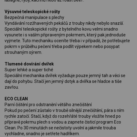
lasagne, ryby, kachnu nebo až roast beef.
Výsuvné teleskopické rošty
Bezpečná manipulace s plechy
Vyndávání rozžhavených pekáčů z trouby nikdy nebylo snazší.
Speciální teleskopické rošty z bytelného kovu velmi snadno
vysunete i s vaším připraveným pokrmem, který pak jednoduše
vyjmete. Tuto mechaniku oceníte třeba i v případě, že potřebujete
pokrm v průběhu pečení třeba podlít výpekem nebo posypat
strouhaným sýrem.
Tlumené dovírání dvířek
Super lehké a super tiché
Speciální mechanika dvířek vyžaduje pouze jemný tah a věci se
dají do pohybu. Stačí jen jemný dotyk a dvířka se hladce a tiše
zavřou.
ECO CLEAN
Parní čištění pro odstranění většího znečištění
Pokud po pečení zůstalo v troubě silnější znečištění, pára s ním
rychle zatočí. Stačí, když do rozehřáté trouby vložíte hned po
přípravě pokrmu plech s vodou a zapnete čisticí program Eco
Clean. Po 30 minutách se nečistoty uvolní a jakmile trouba
vychladne, snadno je setřete hadříkem.