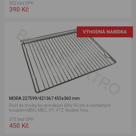
322 bez DPH
390 Kč
VÝHODNÁ NABÍDKA
MORA 227599/421367 455x360 mm
Rošt do trouby ke sporákům šířky 60 cm a vestavným
troubám MBO, MBC, VT, VTZ. Reálné foto.
372 bez DPH
450 Kč