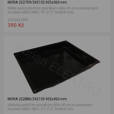
MORA 222709/242132 455x360 mm
Mělký pečící plech ke sporákům šířky 60 cm a vestavným
troubám MBO, MBC, VT, VTZ. Reálné foto.
322 bez DPH
390 Kč
MORA 222886/242135 455x360 mm
Hluboký pekáč ke sporákům šířky 60 cm a vestavným
troubám MBO, MBC, VT, VTZ. Reálné foto.