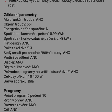
Teleskopický výsuv, mělký plech, hluboký plech, bezpečnostní
rošt
Základní parametry
Multifunkční trouba: ANO
Objem trouby: 65 l
Energetická třída sporáku: A
Spotřeba - konvenční pečení: 0,99 kWh
Spotřeba - horkovzdušné pečení: 0,78 kWh
Flat design: ANO
Počet skel dveří: 3
Šedý smalt pro snadné čištění trouby: ANO
Vnitřní osvětlení: ANO
Displej: ANO
Digitální časovač: ANO
Průvodce programy na vnitřní straně dveří: ANO
Celkový příkon: 10 400 W
Barva sporáku: Bílá
Programy
Počet programů pečení: 10
Rychlý ohřev: ANO
Rozmrazování: ANO
Gril: ANO