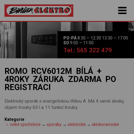
PO-PÁ
8:30 — 12:30 13:30 — 17:00
SO
9:00 — 11:00
Tel.: 565 322 479
ROMO RCV6012M BÍLÁ +
4ROKY ZÁRUKA ZDARMA PO
REGISTRACI
Elektrický sporák s energetickou třídou A. Má 4 varné desky,
objem trouby 65 l a 11 funkcí trouby.
Kategorie
velké spotřebiče
→
sporáky
→
elektrické
→
sklokeramické