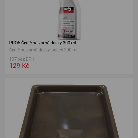
PRO5 Čistič na varné desky 300 ml
Čistič na varné desky, balení 300 ml.
107 bez DPH
129 Kč