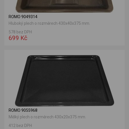
ROMO 9049314
Hluboký plech o rozměrech 430x40x375 mm.
578 bez DPH
699 Kč
ROMO 9055968
Mělký plech o rozměrech 430x20x375 mm.
412 bez DPH