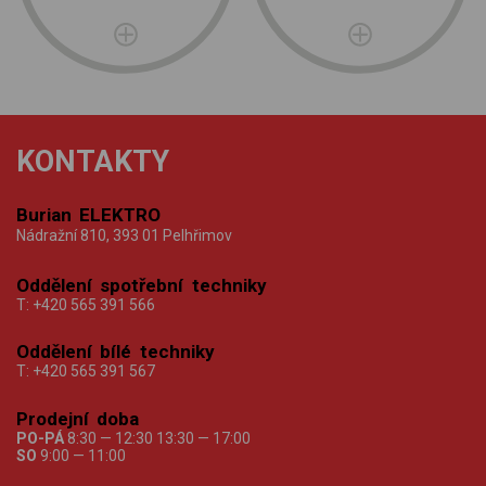
KONTAKTY
Burian ELEKTRO
Nádražní 810, 393 01 Pelhřimov
Oddělení spotřební techniky
T:
+420 565 391 566
Oddělení bílé techniky
T:
+420 565 391 567
Prodejní doba
PO-PÁ
8:30 — 12:30 13:30 — 17:00
SO
9:00 — 11:00