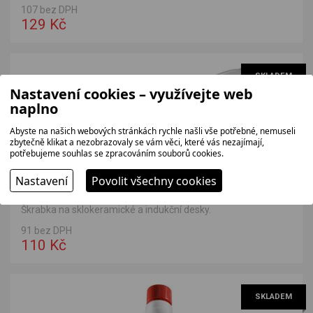
107 bez DPH
129 Kč
SKLADEM
Nastavení cookies – využívejte web
naplno
Abyste na našich webových stránkách rychle našli vše potřebné, nemuseli
zbytečně klikat a nezobrazovaly se vám věci, které vás nezajímají,
potřebujeme souhlas se zpracováním souborů cookies.
Nastavení
Povolit všechny cookies
MORA PRSK123
Škrabka na sklokeramické a indukční desky.
91 bez DPH
110 Kč
SKLADEM