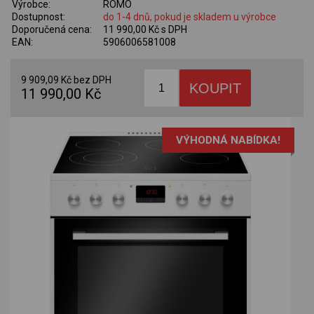
Výrobce:
ROMO
Dostupnost:
do 1-4 dnů, pokud je skladem u výrobce
Doporučená cena:
11 990,00 Kč s DPH
EAN:
5906006581008
9 909,09 Kč bez DPH
11 990,00 Kč
VÝHODNÁ NABÍDKA!