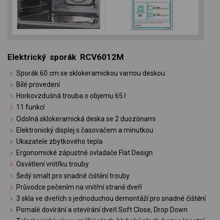
Elektrický sporák RCV6012M
Sporák 60 cm se sklokeramickou varnou deskou
Bílé provedení
Horkovzdušná trouba o objemu 65 l
11 funkcí
Odolná sklokeramická deska se 2 duozónami
Elektronický displej s časovačem a minutkou
Ukazatele zbytkového tepla
Ergonomické zápustné ovladače Flat Design
Osvětlení vnitřku trouby
Šedý smalt pro snadné čištění trouby
Průvodce pečením na vnitřní straně dveří
3 skla ve dveřích s jednoduchou demontáží pro snadné čištění
Pomalé dovírání a otevírání dveří Soft Close, Drop Down