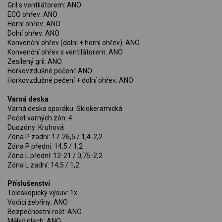
Gril s ventilátorem: ANO
ECO ohřev: ANO
Horní ohřev: ANO
Dolní ohřev: ANO
Konvenční ohřev (dolní + horní ohřev): ANO
Konvenční ohřev s ventilátorem: ANO
Zesílený gril: ANO
Horkovzdušné pečení: ANO
Horkovzdušné pečení + dolní ohřev: ANO
Varná deska
Varná deska sporáku: Sklokeramická
Počet varných zón: 4
Duozóny: Kruhová
Zóna P zadní: 17-26,5 / 1,4-2,2
Zóna P přední: 14,5 / 1,2
Zóna L přední: 12-21 / 0,75-2,2
Zóna L zadní: 14,5 / 1,2
Příslušenství
Teleskopický výsuv: 1x
Vodící žebřiny: ANO
Bezpečnostní rošt: ANO
Mělký plech: ANO