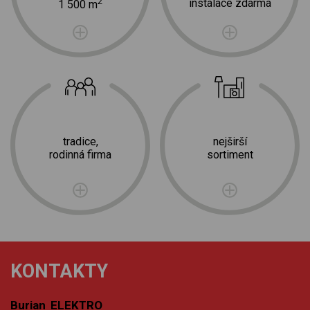
2
instalace zdarma
1 500 m
tradice,
nejširší
rodinná firma
sortiment
KONTAKTY
Burian ELEKTRO