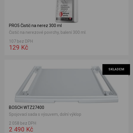
PRO5 Čistič na nerez 300 ml
Čistič na nerezové povrchy, balení 300 ml.
107 bez DPH
129 Kč
SKLADEM
BOSCH WTZ27400
Spojovací sada s výsuvem, dolní výklop
2 058 bez DPH
2 490 Kč