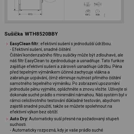
Sušička WTH8520BBY
EasyClean filtr:
efektivní sušení s jednodušší údržbou.
- Efektivní sušení, snadné čištění.
Čištění kondenzačního filtru sušičky může být zdlouhavé, ale
náš filtr EasyClean to zjednodušuje a usnadňuje. Tato funkce
zajišťuje efektivní sušení a zároveň usnadňuje údržbu. Pěna
před tepelným výměníkem účinně zachycuje vlákna a
zabraňuje ucpávání, čímž eliminuje nutnost přímého čištění
samotného tepelného výměníku. Po zobrazení upozornění
jednoduše pěnu vyjměte, opláchněte a znovu vložte. Užívejte si
dokonale suché prádlo s minimální námahou. Náš systém byl v
rámci celoživotního testování důkladně testován, abychom
zajistili snadné použití, takže se můžete spolehnout na
efektivní výkon bez obtíží.
Auto Dry:
Automaticky suší přesně na požadovaný stupeň
suchosti.
- Automaticky rozpozná, kdy je vaše prádlo suché