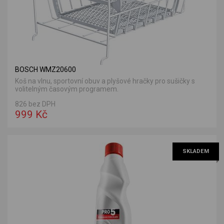
BOSCH WMZ20600
Koš na vlnu, sportovní obuv a plyšové hračky pro sušičky s
volitelným časovým programem.
826 bez DPH
999 Kč
SKLADEM