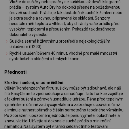
Vložte do sušičky nebo pračky se sušičkou až devět kilogramů
prádla – systém Auto Dry ho dokončí přesně na požadovanou
úroveň suchosti. Prádlo je tak dostatečně suché k žehlení nebo
je extra suché a rovnou připravené ke skládání. Senzory
neustále měří teplotu a vlhkost, aby chránily vaše prádlo před
vysokými teplotami a přesušením. Pokaždé tak dosáhnete
dokonalého výsledku.
Sušička šetrná k životnímu prostředí s nejekologičtějším
chladivem (R290).
Rychlé usušení během 40 minut, vhodné pro malé množství
syntetického oblečení a tenkých tkanin.
Přednosti
Efektivní sušení, snadné čištění.
Čištění kondenzačního filtru sušičky může být zdlouhavé, ale náš
filtr EasyClean to zjednodušuje a usnadňuje. Tato funkce zajišťuje
efektivní sušení a zároveň usnadňuje údržbu. Pěna před tepelným
výměníkem účinně zachycuje vlákna a zabraňuje ucpávání, čímž
eliminuje nutnost přímého čištění samotného tepelného výměníku.
Po zobrazení upozornění jednoduše pěnu vyjměte, opláchněte a
znovu vložte. Užívejte si dokonale suché prádlo s minimální
námahou. Náš systém byl v rámci celoživotního testování