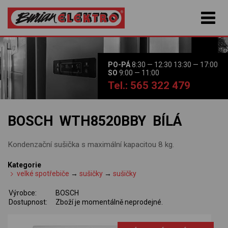
PO-PÁ
8:30 — 12:30 13:30 — 17:00
SO
9:00 — 11:00
Tel.: 565 322 479
BOSCH WTH8520BBY BÍLÁ
Kondenzační sušička s maximální kapacitou 8 kg.
Kategorie
velké spotřebiče
→
sušičky
→
sušičky
Výrobce:
BOSCH
Dostupnost:
Zboží je momentálně neprodejné.