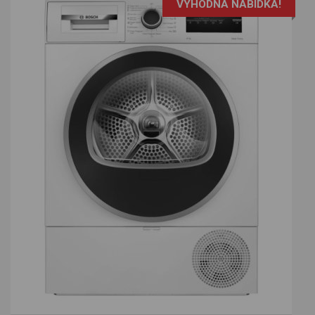
VÝHODNÁ NABÍDKA!