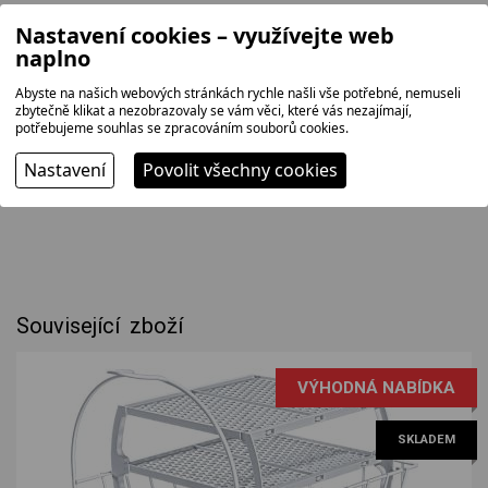
Program pro košile a halenky: ANO
Nastavení cookies – využívejte web
naplno
Abyste na našich webových stránkách rychle našli vše potřebné, nemuseli
Rozměry výrobku:
zbytečně klikat a nezobrazovaly se vám věci, které vás nezajímají,
Šířka: 59,8 cm
potřebujeme souhlas se zpracováním souborů cookies.
Výška: 84,2 cm
Hloubka: 61,3 cm
Nastavení
Povolit všechny cookies
Hmotnost: 48,5 kg
Související zboží
VÝHODNÁ NABÍDKA
SKLADEM