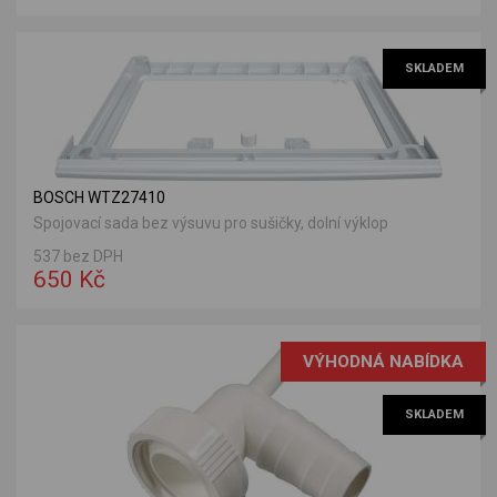
SKLADEM
BOSCH WTZ27410
Spojovací sada bez výsuvu pro sušičky, dolní výklop
537 bez DPH
650 Kč
VÝHODNÁ NABÍDKA
SKLADEM