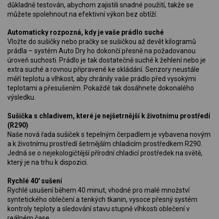
důkladně testován, abychom zajistili snadné použití, takže se
můžete spolehnout na efektivní výkon bez obtíží.
Automaticky rozpozná, kdy je vaše prádlo suché
Vložte do sušičky nebo pračky se sušičkou až devět kilogramů
prádla – systém Auto Dry ho dokončí přesně na požadovanou
úroveň suchosti. Prádlo je tak dostatečně suché k žehlení nebo je
extra suché a rovnou připravené ke skládání. Senzory neustále
měří teplotu a vlhkost, aby chránily vaše prádlo před vysokými
teplotami a přesušením. Pokaždé tak dosáhnete dokonalého
výsledku.
Sušička s chladivem, které je nejšetrnější k životnímu prostředí
(R290)
Naše nová řada sušiček s tepelným čerpadlem je vybavena novým
a k životnímu prostředí šetrnějším chladicím prostředkem R290.
Jedná se o nejekologičtější přírodní chladicí prostředek na světě,
který je na trhu k dispozici.
Rychlé 40' sušení
Rychlé usušení během 40 minut, vhodné pro malé množství
syntetického oblečení a tenkých tkanin, vysoce přesný systém
kontroly teploty a sledování stavu stupně vlhkosti oblečení v
reálném čase.