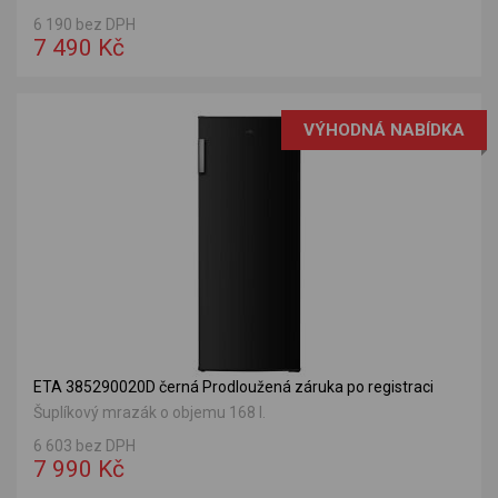
6 190 bez DPH
7 490 Kč
VÝHODNÁ NABÍDKA
ETA 385290020D černá Prodloužená záruka po registraci
Šuplíkový mrazák o objemu 168 l.
6 603 bez DPH
7 990 Kč