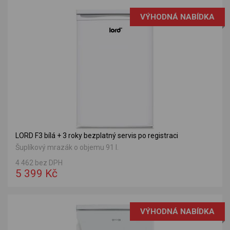
VÝHODNÁ NABÍDKA
LORD F3 bílá + 3 roky bezplatný servis po registraci
Šuplíkový mrazák o objemu 91 l.
4 462 bez DPH
5 399 Kč
VÝHODNÁ NABÍDKA