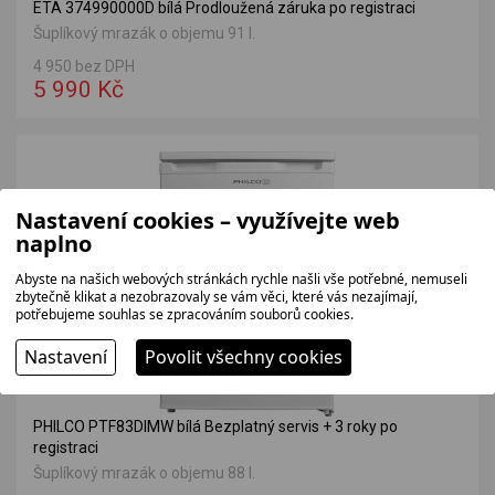
ETA 374990000D bílá Prodloužená záruka po registraci
Šuplíkový mrazák o objemu 91 l.
4 950 bez DPH
5 990 Kč
Nastavení cookies – využívejte web
naplno
Abyste na našich webových stránkách rychle našli vše potřebné, nemuseli
zbytečně klikat a nezobrazovaly se vám věci, které vás nezajímají,
potřebujeme souhlas se zpracováním souborů cookies.
Nastavení
Povolit všechny cookies
PHILCO PTF83DIMW bílá Bezplatný servis + 3 roky po
registraci
Šuplíkový mrazák o objemu 88 l.