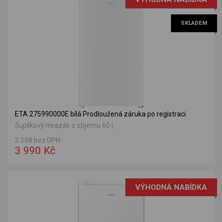
SKLADEM
ETA 275990000E bílá Prodloužená záruka po registraci
Šuplíkový mrazák o objemu 60 l.
3 298 bez DPH
3 990 Kč
VÝHODNÁ NABÍDKA