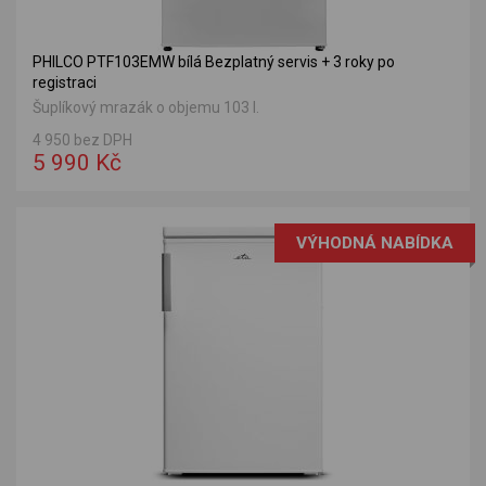
PHILCO PTF103EMW bílá Bezplatný servis + 3 roky po
registraci
Šuplíkový mrazák o objemu 103 l.
4 950 bez DPH
5 990 Kč
VÝHODNÁ NABÍDKA