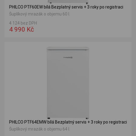
PHILCO PTF60EW bílá Bezplatný servis + 3 roky po registraci
Šuplíkový mrazák o objemu 60 l.
4 124 bez DPH
4 990 Kč
PHILCO PTF64EMW bílá Bezplatný servis + 3 roky po registraci
Šuplíkový mrazák o objemu 64 l.