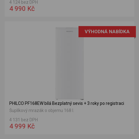
4 124 bez DPH
4 990 Kč
VÝHODNÁ NABÍDKA
PHILCO PF168EW bílá Bezplatný sevis + 3 roky po registraci
Šuplíkový mrazák o objemu 168 l.
4 131 bez DPH
4 999 Kč