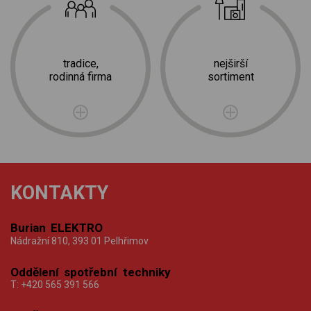
tradice,
nejširší
rodinná firma
sortiment
KONTAKTY
Burian ELEKTRO
Nádražní 810, 393 01 Pelhřimov
Oddělení spotřební techniky
T:
+420 565 391 566