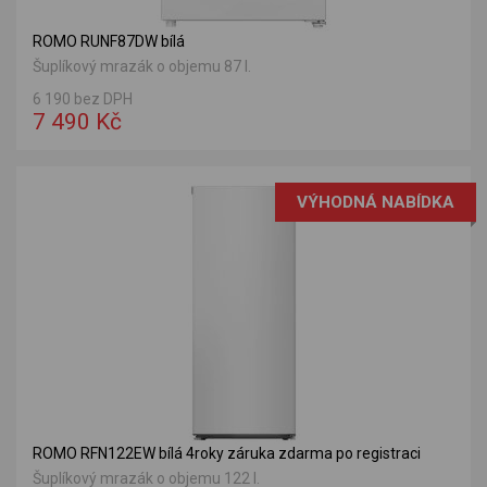
ROMO RUNF87DW bílá
Šuplíkový mrazák o objemu 87 l.
6 190 bez DPH
7 490 Kč
VÝHODNÁ NABÍDKA
ROMO RFN122EW bílá 4roky záruka zdarma po registraci
Šuplíkový mrazák o objemu 122 l.