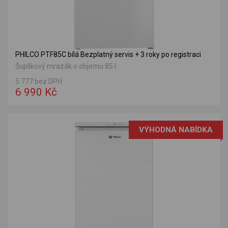
PHILCO PTF85C bílá Bezplatný servis + 3 roky po registraci
Šuplíkový mrazák o objemu 85 l.
5 777 bez DPH
6 990 Kč
VÝHODNÁ NABÍDKA