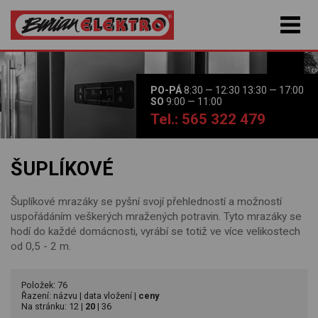
PO-PÁ
8:30 — 12:30 13:30 — 17:00
SO
9:00 — 11:00
Tel.: 565 322 479
ŠUPLÍKOVÉ
Šuplíkové mrazáky se pyšní svojí přehledností a možností
uspořádáním veškerých mražených potravin. Tyto mrazáky se
hodí do každé domácnosti, vyrábí se totiž ve více velikostech
od 0,5 - 2 m.
Položek: 76
Řazení:
názvu
|
data vložení
|
ceny
Na stránku:
12
|
20
|
36