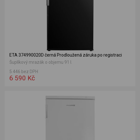
ETA 374990020D černá Prodloužená záruka po registraci
Šuplíkový mrazák o objemu 91 l.
5 446 bez DPH
6 590 Kč