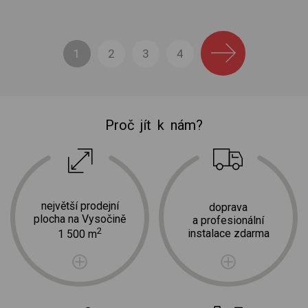
1
2
3
4
Proč jít k nám?
největší prodejní
doprava
plocha na Vysočině
a profesionální
2
instalace zdarma
1 500 m