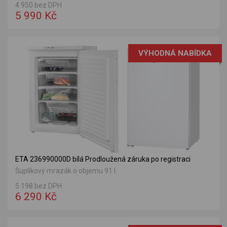
4 950 bez DPH
5 990 Kč
VÝHODNÁ NABÍDKA
ETA 236990000D bílá Prodloužená záruka po registraci
Šuplíkový mrazák o objemu 91 l.
5 198 bez DPH
6 290 Kč