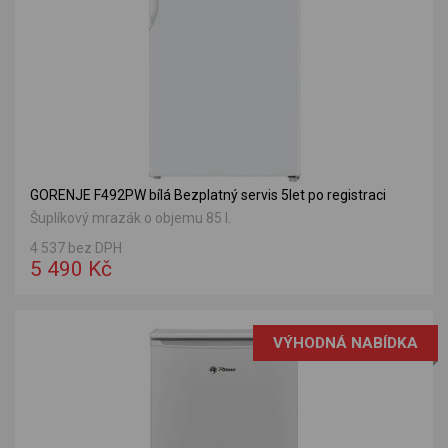
GORENJE F492PW bílá Bezplatný servis 5let po registraci
Šuplíkový mrazák o objemu 85 l.
4 537 bez DPH
5 490 Kč
VÝHODNÁ NABÍDKA