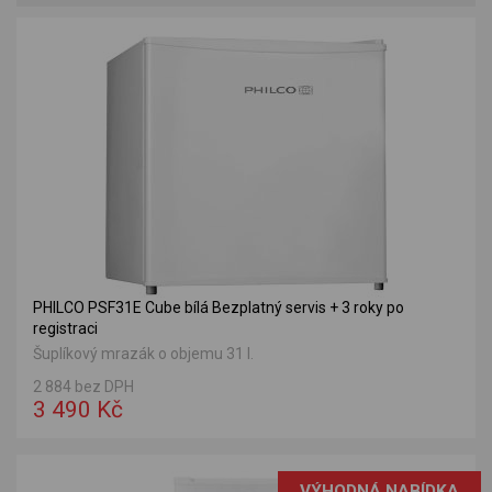
PHILCO PSF31E Cube bílá Bezplatný servis + 3 roky po
registraci
Šuplíkový mrazák o objemu 31 l.
2 884 bez DPH
3 490 Kč
VÝHODNÁ NABÍDKA