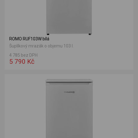
ROMO RUF103W bílá
Šuplíkový mrazák o objemu 103 l.
4 785 bez DPH
5 790 Kč